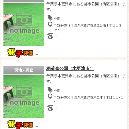
千葉県木更津市にある都市公園（街区公園）で
す。
公園
〒292-0042 千葉県木更津市清見台南１丁目１３
−２１
－
－
稲荷森公園（木更津市）
現地未調査
千葉県木更津市にある都市公園（街区公園）で
す。
公園
〒292-0056 千葉県木更津市木更津２丁目１１−１
７
－
－