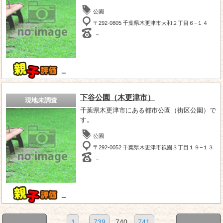
公園
〒292-0805 千葉県木更津市大和２丁目６−１４
－
－
下谷公園（木更津市）
現地未調査
千葉県木更津市にある都市公園（街区公園）で
す。
公園
〒292-0052 千葉県木更津市祇園３丁目１９−１３
－
－
1
...
739
740
741