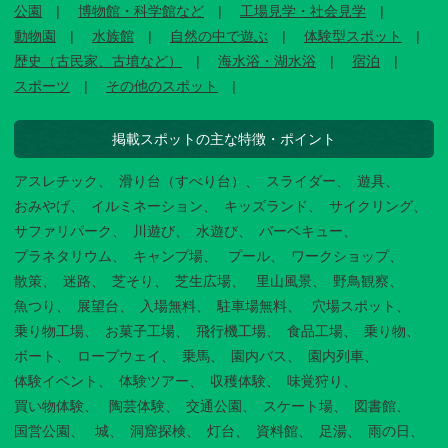
公園
博物館・科学館など
工場見学・社会見学
動物園
水族館
自然の中で遊ぶ
体験型スポット
歴史（古民家、古墳など）
海水浴・湖水浴
宿泊
スポーツ
その他のスポット
掲載スポットの主な特徴・ポイント
アスレチック
滑り台（すべり台）
スライダー
遊具
おみやげ
イルミネーション
キッズランド
サイクリング
サファリパーク
川遊び
水遊び
バーベキュー
プラネタリウム
キャンプ場
プール
ワークショップ
散策
迷路
芝そり
芝生広場
里山風景
野鳥観察
魚つり
展望台
入場無料
駐車場無料
穴場スポット
乗り物工場
お菓子工場
飛行機工場
食品工場
乗り物
ボート
ロープウェイ
乗馬
園内バス
園内列車
体験イベント
体験ツアー
収穫体験
味覚狩り
買い物体験
陶芸体験
交通公園
スケート場
図書館
国営公園
城
洞窟探検
灯台
資料館
足湯
雨の日