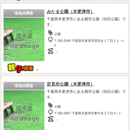
みたま公園（木更津市）
現地未調査
千葉県木更津市にある都市公園（街区公園）で
す。
公園
〒292-0045 千葉県木更津市清見台１丁目１１−１
３
－
－
定見坊公園（木更津市）
現地未調査
千葉県木更津市にある都市公園（街区公園）で
す。
公園
〒292-0057 千葉県木更津市東中央３丁目４−７
－