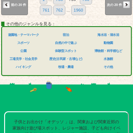
前の 20 件
次の 20 件
761
762
...
1960
その他のジャンルを見る：
遊園地・テーマパーク
宿泊
海水浴・湖水浴
スポーツ
自然の中で遊ぶ
動物園
公園
体験型スポット
博物館・科学館など
工場見学・社会見学
歴史(古民家・古墳など)
水族館
ハイキング
牧場・農場
その他
子供とお出かけ「オデッソ 」は、関東および関東近郊の
家族向け遊び場スポット、レジャー施設、子ども向けイベ