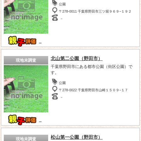
公園
〒278-0011 千葉県野田市三ツ堀９６９−１９２
－
－
北山第二公園（野田市）
現地未調査
千葉県野田市にある都市公園（街区公園）で
す。
公園
〒278-0022 千葉県野田市山崎１５０９−１７
－
－
松山第一公園（野田市）
現地未調査