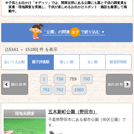
※子供とお出かけ「オデッソ」では、関東近郊にある公園にも親と子供の調査員を
派遣・現地調査を実施し、子供が楽しめるお出かけスポット・施設を厳選して掲
載中。
「公園」の関連
タグ
で絞り込む ▼
[15161 ～ 15180] 件 を表示
あいうえお順
親子評価順
新しい順
古い順
都道府県順
1
...
758
759
760
前の 20 件
次の 20 件
761
762
...
1960
五木新町公園（野田市）
現地未調査
千葉県野田市にある都市公園（街区公園）で
す。