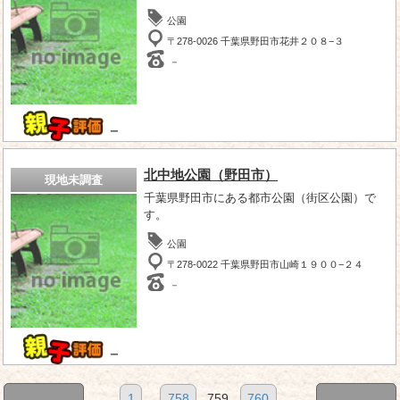
公園
〒278-0026 千葉県野田市花井２０８−３
－
－
北中地公園（野田市）
現地未調査
千葉県野田市にある都市公園（街区公園）で
す。
公園
〒278-0022 千葉県野田市山崎１９００−２４
－
－
1
...
758
759
760