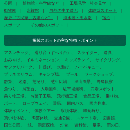
公園
博物館・科学館など
工場見学・社会見学
動物園
水族館
自然の中で遊ぶ
体験型スポット
歴史（古民家、古墳など）
海水浴・湖水浴
宿泊
スポーツ
その他のスポット
掲載スポットの主な特徴・ポイント
アスレチック
滑り台（すべり台）
スライダー
遊具
おみやげ
イルミネーション
キッズランド
サイクリング
サファリパーク
川遊び
水遊び
バーベキュー
プラネタリウム
キャンプ場
プール
ワークショップ
散策
迷路
芝そり
芝生広場
里山風景
野鳥観察
魚つり
展望台
入場無料
駐車場無料
穴場スポット
乗り物工場
お菓子工場
飛行機工場
食品工場
乗り物
ボート
ロープウェイ
乗馬
園内バス
園内列車
体験イベント
体験ツアー
収穫体験
味覚狩り
買い物体験
陶芸体験
交通公園
スケート場
図書館
国営公園
城
洞窟探検
灯台
資料館
足湯
雨の日