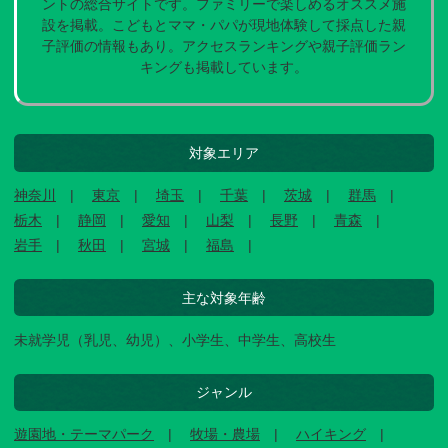
ントの総合サイトです。ファミリーで楽しめるオススメ施
設を掲載。こどもとママ・パパが現地体験して採点した親
子評価の情報もあり。アクセスランキングや親子評価ラン
キングも掲載しています。
対象エリア
神奈川
東京
埼玉
千葉
茨城
群馬
栃木
静岡
愛知
山梨
長野
青森
岩手
秋田
宮城
福島
主な対象年齢
未就学児（乳児、幼児）、小学生、中学生、高校生
ジャンル
遊園地・テーマパーク
牧場・農場
ハイキング