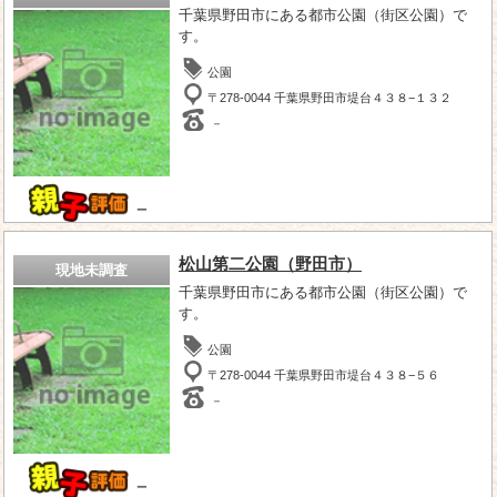
千葉県野田市にある都市公園（街区公園）で
す。
公園
〒278-0044 千葉県野田市堤台４３８−１３２
－
－
松山第二公園（野田市）
現地未調査
千葉県野田市にある都市公園（街区公園）で
す。
公園
〒278-0044 千葉県野田市堤台４３８−５６
－
－