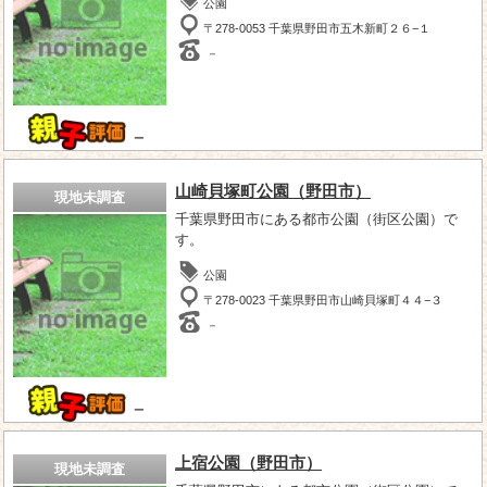
公園
〒278-0053 千葉県野田市五木新町２６−１
－
－
山崎貝塚町公園（野田市）
現地未調査
千葉県野田市にある都市公園（街区公園）で
す。
公園
〒278-0023 千葉県野田市山崎貝塚町４４−３
－
－
上宿公園（野田市）
現地未調査