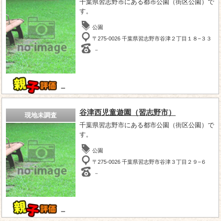
千葉県習志野市にある都市公園（街区公園）で
す。
公園
〒275-0026 千葉県習志野市谷津２丁目１８−３３
－
－
谷津西児童遊園（習志野市）
現地未調査
千葉県習志野市にある都市公園（街区公園）で
す。
公園
〒275-0026 千葉県習志野市谷津３丁目２９−６
－
－