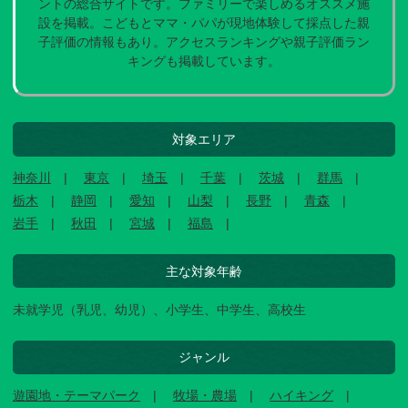
ントの総合サイトです。ファミリーで楽しめるオススメ施
設を掲載。こどもとママ・パパが現地体験して採点した親
子評価の情報もあり。アクセスランキングや親子評価ラン
キングも掲載しています。
対象エリア
神奈川
東京
埼玉
千葉
茨城
群馬
栃木
静岡
愛知
山梨
長野
青森
岩手
秋田
宮城
福島
主な対象年齢
未就学児（乳児、幼児）、小学生、中学生、高校生
ジャンル
遊園地・テーマパーク
牧場・農場
ハイキング