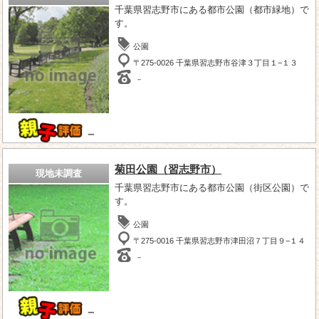
千葉県習志野市にある都市公園（都市緑地）で
す。
公園
〒275-0026 千葉県習志野市谷津３丁目１−１３
－
－
菊田公園（習志野市）
現地未調査
千葉県習志野市にある都市公園（街区公園）で
す。
公園
〒275-0016 千葉県習志野市津田沼７丁目９−１４
－
－