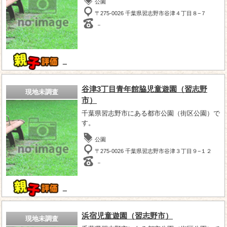
公園
〒275-0026 千葉県習志野市谷津４丁目８−７
－
－
谷津3丁目青年館脇児童遊園（習志野
現地未調査
市）
千葉県習志野市にある都市公園（街区公園）で
す。
公園
〒275-0026 千葉県習志野市谷津３丁目９−１２
－
－
浜宿児童遊園（習志野市）
現地未調査