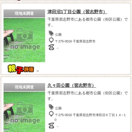
津田沼1丁目公園（習志野市）
現地未調査
千葉県習志野市にある都市公園（街区公園）で
す。
公園
〒275-0016 千葉県習志野市
－
－
久々田公園（習志野市）
現地未調査
千葉県習志野市にある都市公園（街区公園）で
す。
公園
〒275-0016 千葉県習志野市津田沼６丁目１４−１
０
－