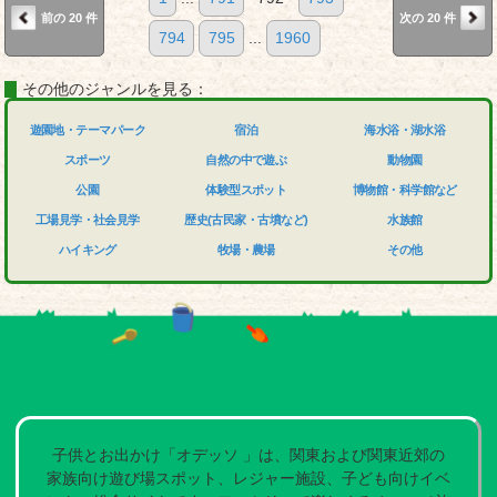
前の 20 件
次の 20 件
794
795
...
1960
その他のジャンルを見る：
遊園地・テーマパーク
宿泊
海水浴・湖水浴
スポーツ
自然の中で遊ぶ
動物園
公園
体験型スポット
博物館・科学館など
工場見学・社会見学
歴史(古民家・古墳など)
水族館
ハイキング
牧場・農場
その他
子供とお出かけ「オデッソ 」は、関東および関東近郊の
家族向け遊び場スポット、レジャー施設、子ども向けイベ