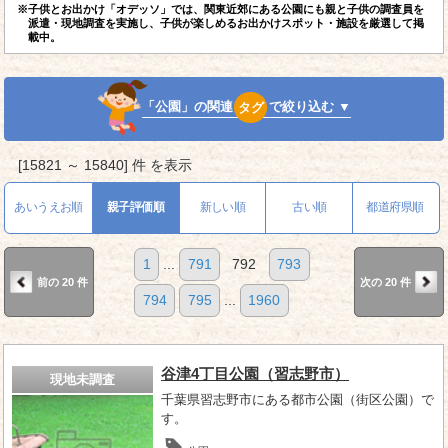
※子供とお出かけ「オデッソ」では、関東近郊にある公園にも親と子供の調査員を
派遣・現地調査を実施し、子供が楽しめるお出かけスポット・施設を厳選して掲
載中。
「公園」の関連
タグ
で絞り込む ▼
[15821 ～ 15840] 件 を表示
あいうえお順
親子評価順
新しい順
古い順
都道府県順
1
...
791
792
793
前の 20 件
次の 20 件
794
795
...
1960
谷津4丁目公園（習志野市）
現地未調査
千葉県習志野市にある都市公園（街区公園）で
す。