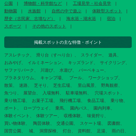
公園
博物館・科学館など
工場見学・社会見学
動物園
水族館
自然の中で遊ぶ
体験型スポット
歴史（古民家、古墳など）
海水浴・湖水浴
宿泊
スポーツ
その他のスポット
掲載スポットの主な特徴・ポイント
アスレチック
滑り台（すべり台）
スライダー
遊具
おみやげ
イルミネーション
キッズランド
サイクリング
サファリパーク
川遊び
水遊び
バーベキュー
プラネタリウム
キャンプ場
プール
ワークショップ
散策
迷路
芝そり
芝生広場
里山風景
野鳥観察
魚つり
展望台
入場無料
駐車場無料
穴場スポット
乗り物工場
お菓子工場
飛行機工場
食品工場
乗り物
ボート
ロープウェイ
乗馬
園内バス
園内列車
体験イベント
体験ツアー
収穫体験
味覚狩り
買い物体験
陶芸体験
交通公園
スケート場
図書館
国営公園
城
洞窟探検
灯台
資料館
足湯
雨の日