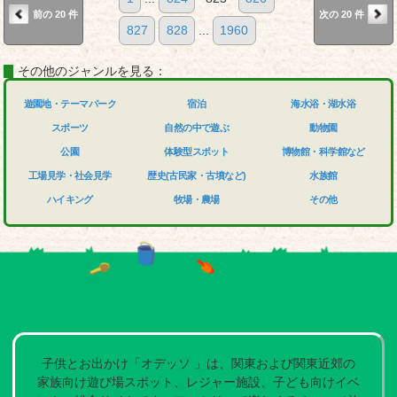
前の 20 件
次の 20 件
827
828
...
1960
その他のジャンルを見る：
遊園地・テーマパーク
宿泊
海水浴・湖水浴
スポーツ
自然の中で遊ぶ
動物園
公園
体験型スポット
博物館・科学館など
工場見学・社会見学
歴史(古民家・古墳など)
水族館
ハイキング
牧場・農場
その他
子供とお出かけ「オデッソ 」は、関東および関東近郊の
家族向け遊び場スポット、レジャー施設、子ども向けイベ