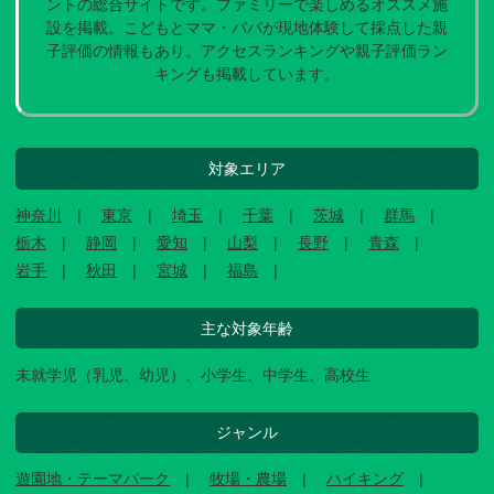
ントの総合サイトです。ファミリーで楽しめるオススメ施
設を掲載。こどもとママ・パパが現地体験して採点した親
子評価の情報もあり。アクセスランキングや親子評価ラン
キングも掲載しています。
対象エリア
神奈川
東京
埼玉
千葉
茨城
群馬
栃木
静岡
愛知
山梨
長野
青森
岩手
秋田
宮城
福島
主な対象年齢
未就学児（乳児、幼児）、小学生、中学生、高校生
ジャンル
遊園地・テーマパーク
牧場・農場
ハイキング