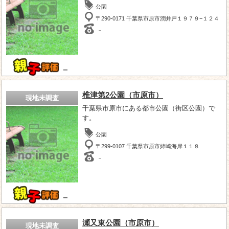
公園
〒290-0171 千葉県市原市潤井戸１９７９−１２４
－
－
椎津第2公園（市原市）
現地未調査
千葉県市原市にある都市公園（街区公園）で
す。
公園
〒299-0107 千葉県市原市姉崎海岸１１８
－
－
瀬又東公園（市原市）
現地未調査