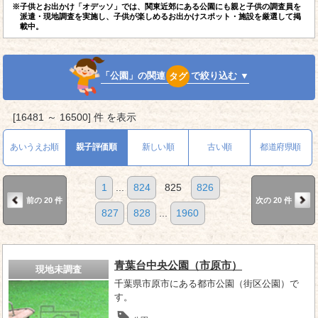
※子供とお出かけ「オデッソ」では、関東近郊にある公園にも親と子供の調査員を
派遣・現地調査を実施し、子供が楽しめるお出かけスポット・施設を厳選して掲
載中。
「公園」の関連
タグ
で絞り込む ▼
[16481 ～ 16500] 件 を表示
あいうえお順
親子評価順
新しい順
古い順
都道府県順
1
...
824
825
826
前の 20 件
次の 20 件
827
828
...
1960
青葉台中央公園（市原市）
現地未調査
千葉県市原市にある都市公園（街区公園）で
す。