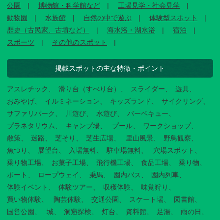
公園
博物館・科学館など
工場見学・社会見学
動物園
水族館
自然の中で遊ぶ
体験型スポット
歴史（古民家、古墳など）
海水浴・湖水浴
宿泊
スポーツ
その他のスポット
掲載スポットの主な特徴・ポイント
アスレチック
滑り台（すべり台）
スライダー
遊具
おみやげ
イルミネーション
キッズランド
サイクリング
サファリパーク
川遊び
水遊び
バーベキュー
プラネタリウム
キャンプ場
プール
ワークショップ
散策
迷路
芝そり
芝生広場
里山風景
野鳥観察
魚つり
展望台
入場無料
駐車場無料
穴場スポット
乗り物工場
お菓子工場
飛行機工場
食品工場
乗り物
ボート
ロープウェイ
乗馬
園内バス
園内列車
体験イベント
体験ツアー
収穫体験
味覚狩り
買い物体験
陶芸体験
交通公園
スケート場
図書館
国営公園
城
洞窟探検
灯台
資料館
足湯
雨の日