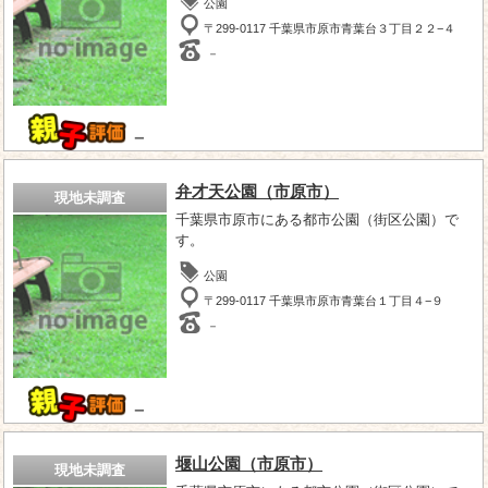
公園
〒299-0117 千葉県市原市青葉台３丁目２２−４
－
－
弁才天公園（市原市）
現地未調査
千葉県市原市にある都市公園（街区公園）で
す。
公園
〒299-0117 千葉県市原市青葉台１丁目４−９
－
－
堰山公園（市原市）
現地未調査