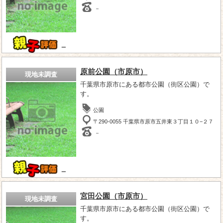
－
－
原前公園（市原市）
現地未調査
千葉県市原市にある都市公園（街区公園）で
す。
公園
〒290-0055 千葉県市原市五井東３丁目１０−２７
－
－
宮田公園（市原市）
現地未調査
千葉県市原市にある都市公園（街区公園）で
す。