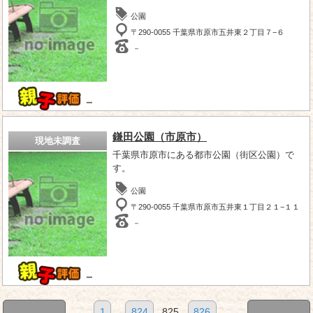
公園
〒290-0055 千葉県市原市五井東２丁目７−６
－
－
鎌田公園（市原市）
現地未調査
千葉県市原市にある都市公園（街区公園）で
す。
公園
〒290-0055 千葉県市原市五井東１丁目２１−１１
－
－
1
...
824
825
826