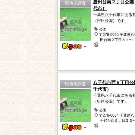
勝田台南２丁目公園
現地未調査
代市）
千葉県八千代市にある
（街区公園）です。
公園
〒276-0025 千葉県
田台南２丁目３１−１
－
－
八千代台西９丁目公
現地未調査
千代市）
千葉県八千代市にある
（街区公園）です。
公園
〒276-0034 千葉県
千代台西９丁目２３−
－
－