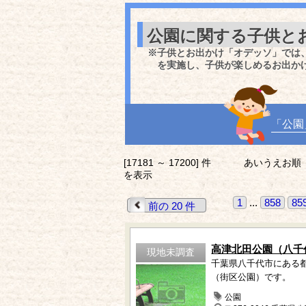
公園に関する子供と
※子供とお出かけ「オデッソ」では
を実施し、子供が楽しめるお出か
「公園
[17181 ～ 17200] 件
あいうえお順
を表示
1
...
858
85
前の 20 件
高津北田公園（八千
現地未調査
千葉県八千代市にある
（街区公園）です。
公園