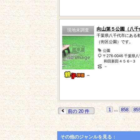
向山第５公園（八千
現地未調査
千葉県八千代市にある
（街区公園）です。
公園
〒276-0046 千葉県
和田新田４５６−３
－
－
1
...
858
85
前の 20 件
その他のジャンルを見る：