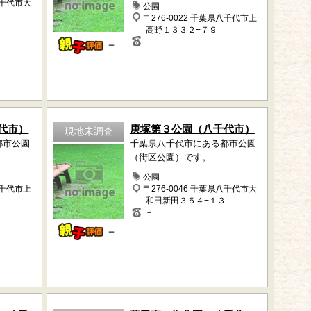
八千代市大
公園
〒276-0022 千葉県八千代市上
高野１３３２−７９
－
－
代市）
庚塚第３公園（八千代市）
現地未調査
都市公園
千葉県八千代市にある都市公園
（街区公園）です。
公園
八千代市上
〒276-0046 千葉県八千代市大
和田新田３５４−１３
－
－