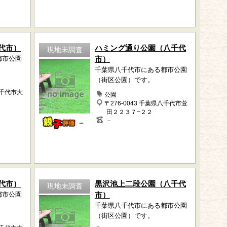
代市）
ハミング通り公園（八千代
現地未調査
都市公園
市）
千葉県八千代市にある都市公園
（街区公園）です。
八千代市大
公園
〒276-0043 千葉県八千代市萱
田２２３７−２２
－
－
代市）
黒沢池上二段公園（八千代
現地未調査
都市公園
市）
千葉県八千代市にある都市公園
（街区公園）です。