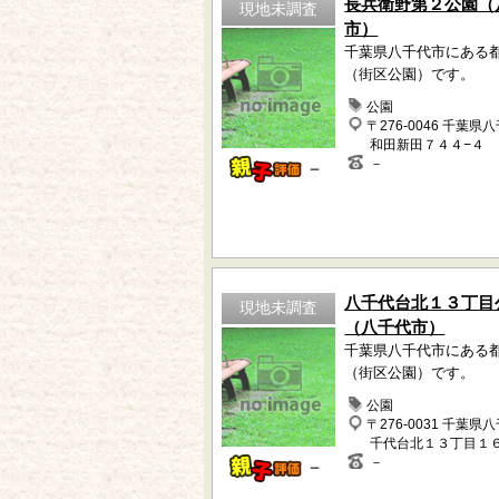
長兵衛野第２公園（
現地未調査
市）
千葉県八千代市にある
（街区公園）です。
公園
〒276-0046 千葉県
和田新田７４４−４
－
－
八千代台北１３丁目
現地未調査
（八千代市）
千葉県八千代市にある
（街区公園）です。
公園
〒276-0031 千葉県
千代台北１３丁目１
－
－