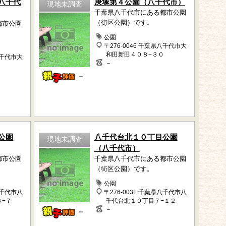
八千代
庚塚第４公園（八千代市）
現地未調査
千葉県八千代市にある都市公園
（街区公園）です。
都市公園
公園
〒276-0046 千葉県八千代市大
和田新田４０８−３０
八千代市大
－
－
公園
八千代台北１０丁目公園
現地未調査
（八千代市）
都市公園
千葉県八千代市にある都市公園
（街区公園）です。
公園
八千代市八
〒276-0031 千葉県八千代市八
６−７
千代台北１０丁目７−１２
－
－