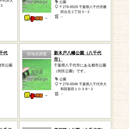
八千代市大
公園
３
〒276-0020 千葉県八千代市勝
田台北２丁目５−２
－
－
千代
新木戸八幡公園（八千代
現地未調査
市）
都市公園
千葉県八千代市にある都市公園
（街区公園）です。
公園
〒276-0046 千葉県八千代市大
和田新田１０３８−２
－
－