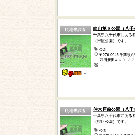
向山第３公園（八千
現地未調査
千葉県八千代市にある
（街区公園）です。
公園
〒276-0046 千葉県
和田新田４６９−３７
－
－
仲木戸前公園（八千
現地未調査
千葉県八千代市にある
（街区公園）です。
公園