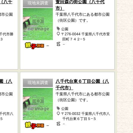
（八千
萱田森の街公園（八千代
現地未調査
市）
都市公園
千葉県八千代市にある都市公園
（街区公園）です。
公園
八千代市勝
〒276-0044 千葉県八千代市萱
３
田町７４２−５
－
－
園（八
八千代台東６丁目公園（八
現地未調査
千代市）
都市公園
千葉県八千代市にある都市公園
（街区公園）です。
公園
八千代市八
〒276-0032 千葉県八千代市八
５
千代台東６丁目５−５
－
－