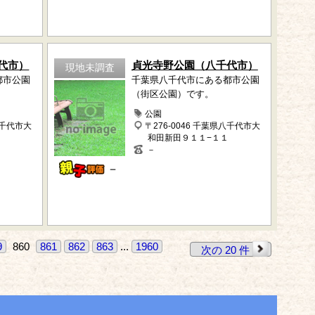
代市）
貞光寺野公園（八千代市）
現地未調査
都市公園
千葉県八千代市にある都市公園
（街区公園）です。
公園
八千代市大
〒276-0046 千葉県八千代市大
和田新田９１１−１１
－
－
9
860
861
862
863
...
1960
次の 20 件