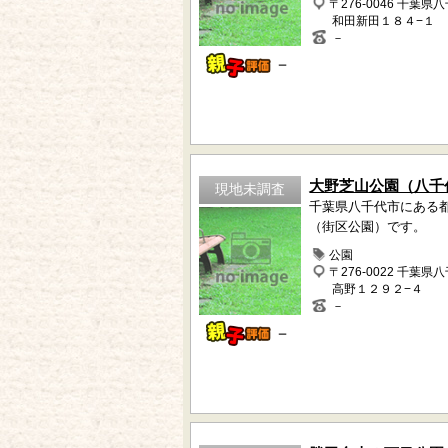
〒276-0046 千葉県
和田新田１８４−１
－
－
大野芝山公園（八千
現地未調査
千葉県八千代市にある
（街区公園）です。
公園
〒276-0022 千葉県
高野１２９２−４
－
－