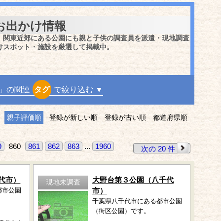
お出かけ情報
、関東近郊にある公園にも親と子供の調査員を派遣・現地調査
けスポット・施設を厳選して掲載中。
」の関連
タグ
で絞り込む ▼
親子評価順
登録が新しい順
登録が古い順
都道府県順
9
860
861
862
863
...
1960
次の 20 件
代市）
大野台第３公園（八千代
現地未調査
都市公園
市）
千葉県八千代市にある都市公園
（街区公園）です。