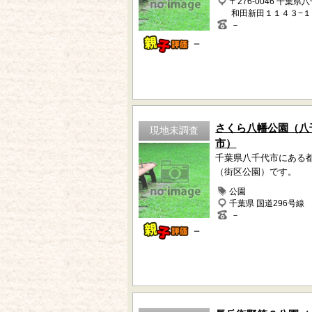
〒276-0046 千葉県
和田新田１１４３−１
－
－
さくら八幡公園（八
現地未調査
市）
千葉県八千代市にある
（街区公園）です。
公園
千葉県 国道296号線
－
－