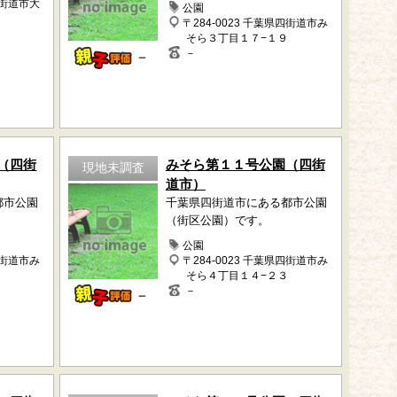
四街道市大
公園
〒284-0023 千葉県四街道市み
そら３丁目１７−１９
－
－
（四街
みそら第１１号公園（四街
現地未調査
道市）
都市公園
千葉県四街道市にある都市公園
（街区公園）です。
公園
四街道市み
〒284-0023 千葉県四街道市み
そら４丁目１４−２３
－
－