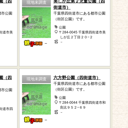
園（四
美しが丘第２児童公園（四
現地未調査
街道市）
都市公園
千葉県四街道市にある都市公園
（街区公園）です。
公園
四街道市美
〒284-0045 千葉県四街道市美
しが丘２丁目２０−２
－
－
園（四
六方野公園（四街道市）
現地未調査
千葉県四街道市にある都市公園
（街区公園）です。
都市公園
公園
〒284-0044 千葉県四街道市和
良比９５２−６９
四街道市四
－
－