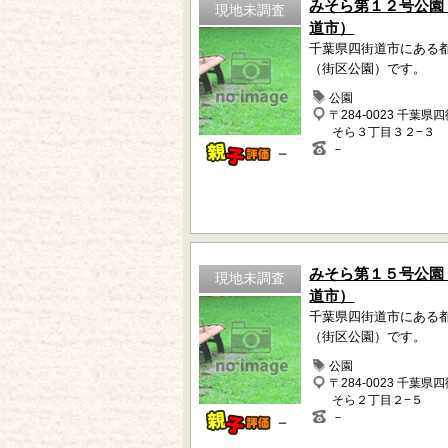
みそら第１２号公園
現地未調査
道市）
千葉県四街道市にある
（街区公園）です。
公園
〒284-0023 千葉県
そら３丁目３２−３
－
－
みそら第１５号公園
現地未調査
道市）
千葉県四街道市にある
（街区公園）です。
公園
〒284-0023 千葉県
そら２丁目２−５
－
－