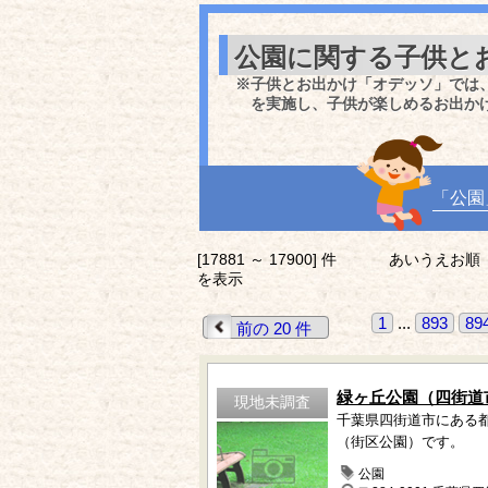
公園に関する子供と
※子供とお出かけ「オデッソ」では
を実施し、子供が楽しめるお出か
「公園
[17881 ～ 17900] 件
あいうえお順
を表示
1
...
893
89
前の 20 件
緑ヶ丘公園（四街道
現地未調査
千葉県四街道市にある
（街区公園）です。
公園