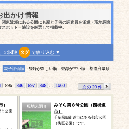
お出かけ情報
、関東近郊にある公園にも親と子供の調査員を派遣・現地調査
けスポット・施設を厳選して掲載中。
」の関連
タグ
で絞り込む ▼
親子評価順
登録が新しい順
登録が古い順
都道府県順
4
895
896
897
898
...
1960
次の 20 件
市）
みそら第８号公園（四街道
現地未調査
都市公園
市）
千葉県四街道市にある都市公園
（街区公園）です。