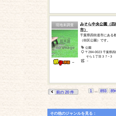
みそら中央公園（四
現地未調査
市）
千葉県四街道市にある
（街区公園）です。
公園
〒284-0023 千葉県
そら１丁目３７−３
－
－
1
...
893
89
前の 20 件
その他のジャンルを見る：