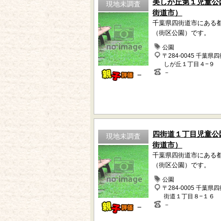
美しが丘第１児童公
現地未調査
街道市）
千葉県四街道市にある
（街区公園）です。
公園
〒284-0045 千葉県
しが丘１丁目４−９
－
－
四街道１丁目児童公
現地未調査
街道市）
千葉県四街道市にある
（街区公園）です。
公園
〒284-0005 千葉県
街道１丁目８−１６
－
－