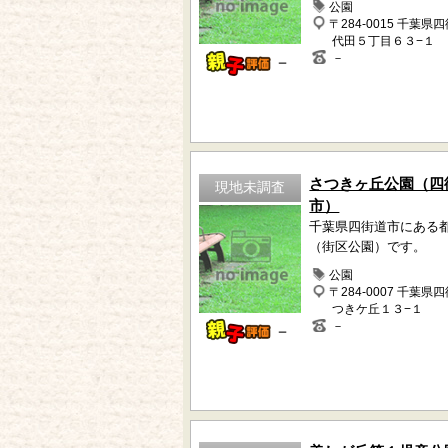
公園
〒284-0015 千葉県
代田５丁目６３−１
－
－
さつきヶ丘公園（四
現地未調査
市）
千葉県四街道市にある
（街区公園）です。
公園
〒284-0007 千葉県
つきケ丘１３−１
－
－