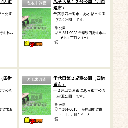
（四街
みそら第１３号公園（四街
現地未調査
道市）
都市公園
千葉県四街道市にある都市公園
（街区公園）です。
公園
四街道市み
〒284-0023 千葉県四街道市み
そら４丁目２１−１１
－
－
（四街
千代田第２児童公園（四街
現地未調査
道市）
都市公園
千葉県四街道市にある都市公園
（街区公園）です。
公園
四街道市み
〒284-0015 千葉県四街道市千
代田５丁目１４−６
－
－