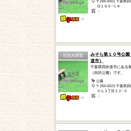
〒284-0001 千葉県
日１６５−１８
－
－
みそら第１０号公園
現地未調査
道市）
千葉県四街道市にある
（街区公園）です。
公園
〒284-0023 千葉県
そら３丁目２２−３
－
－