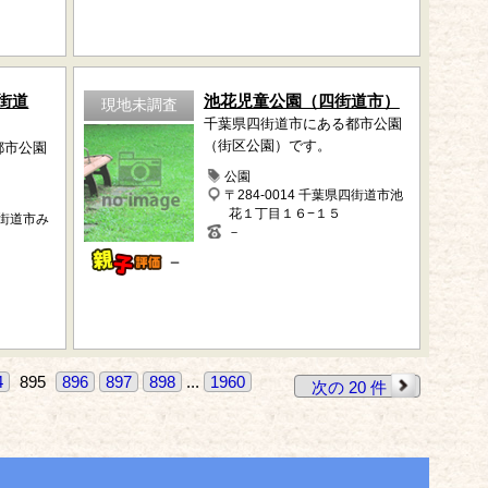
街道
池花児童公園（四街道市）
現地未調査
千葉県四街道市にある都市公園
（街区公園）です。
都市公園
公園
〒284-0014 千葉県四街道市池
花１丁目１６−１５
四街道市み
－
－
4
895
896
897
898
...
1960
次の 20 件