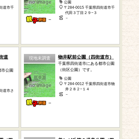
公園
四街道市千
〒284-0015 千葉県四街道市千
代田３丁目２９−３
－
－
街道
物井駅前公園（四街道市）
現地未調査
千葉県四街道市にある都市公園
（街区公園）です。
都市公園
公園
〒284-0012 千葉県四街道市物
井２８２−１４
四街道市さ
－
－