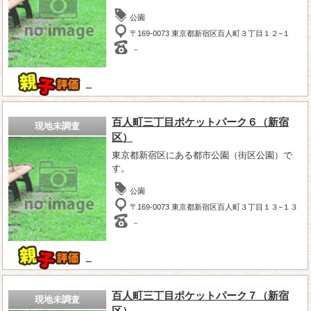
公園
〒169-0073 東京都新宿区百人町３丁目１２−１
－
－
百人町三丁目ポケットパーク６（新宿
現地未調査
区）
東京都新宿区にある都市公園（街区公園）で
す。
公園
〒169-0073 東京都新宿区百人町３丁目１３−１３
－
－
百人町三丁目ポケットパーク７（新宿
現地未調査