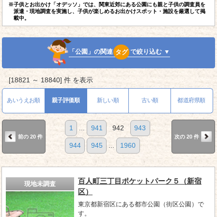
※子供とお出かけ「オデッソ」では、関東近郊にある公園にも親と子供の調査員を
派遣・現地調査を実施し、子供が楽しめるお出かけスポット・施設を厳選して掲
載中。
「公園」の関連
タグ
で絞り込む ▼
[18821 ～ 18840] 件 を表示
あいうえお順
親子評価順
新しい順
古い順
都道府県順
1
...
941
942
943
前の 20 件
次の 20 件
944
945
...
1960
百人町三丁目ポケットパーク５（新宿
現地未調査
区）
東京都新宿区にある都市公園（街区公園）で
す。