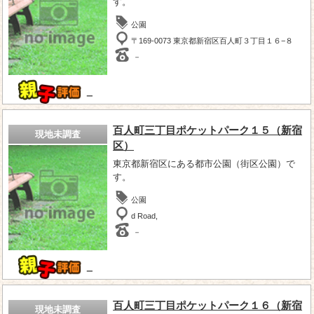
す。
公園
〒169-0073 東京都新宿区百人町３丁目１６−８
－
－
百人町三丁目ポケットパーク１５（新宿
現地未調査
区）
東京都新宿区にある都市公園（街区公園）で
す。
公園
d Road,
－
－
百人町三丁目ポケットパーク１６（新宿
現地未調査