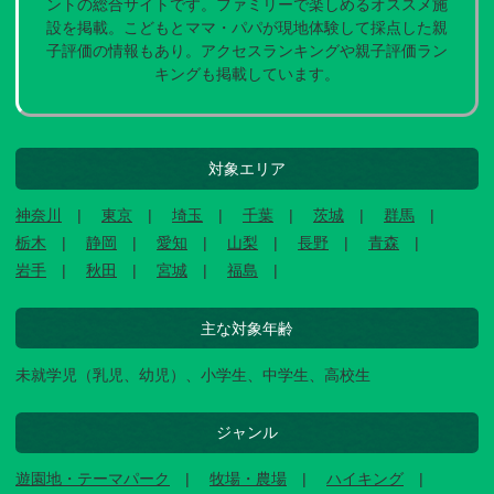
ントの総合サイトです。ファミリーで楽しめるオススメ施
設を掲載。こどもとママ・パパが現地体験して採点した親
子評価の情報もあり。アクセスランキングや親子評価ラン
キングも掲載しています。
対象エリア
神奈川
東京
埼玉
千葉
茨城
群馬
栃木
静岡
愛知
山梨
長野
青森
岩手
秋田
宮城
福島
主な対象年齢
未就学児（乳児、幼児）、小学生、中学生、高校生
ジャンル
遊園地・テーマパーク
牧場・農場
ハイキング