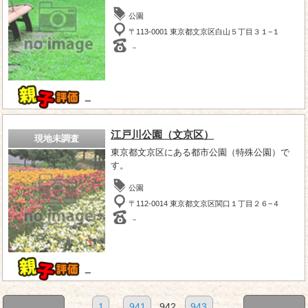
公園
〒113-0001 東京都文京区白山５丁目３１−１
－
－
江戸川公園（文京区）
現地未調査
東京都文京区にある都市公園（特殊公園）で
す。
公園
〒112-0014 東京都文京区関口１丁目２６−４
－
－
1
...
941
942
943