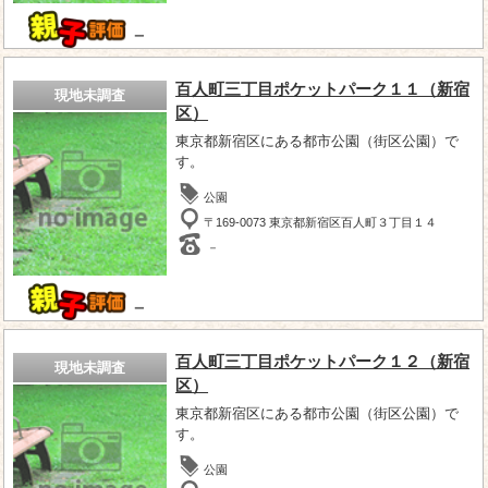
－
百人町三丁目ポケットパーク１１（新宿
現地未調査
区）
東京都新宿区にある都市公園（街区公園）で
す。
公園
〒169-0073 東京都新宿区百人町３丁目１４
－
－
百人町三丁目ポケットパーク１２（新宿
現地未調査
区）
東京都新宿区にある都市公園（街区公園）で
す。
公園