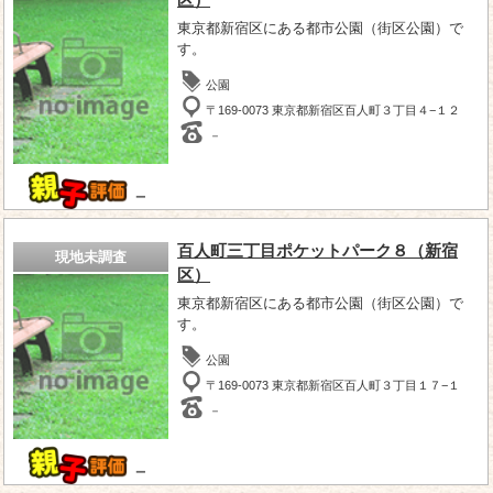
区）
東京都新宿区にある都市公園（街区公園）で
す。
公園
〒169-0073 東京都新宿区百人町３丁目４−１２
－
－
百人町三丁目ポケットパーク８（新宿
現地未調査
区）
東京都新宿区にある都市公園（街区公園）で
す。
公園
〒169-0073 東京都新宿区百人町３丁目１７−１
－
－