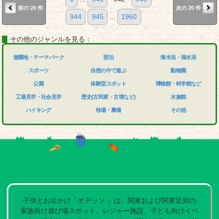
前の 20 件
次の 20 件
944
945
...
1960
その他のジャンルを見る：
遊園地・テーマパーク
宿泊
海水浴・湖水浴
スポーツ
自然の中で遊ぶ
動物園
公園
体験型スポット
博物館・科学館など
工場見学・社会見学
歴史(古民家・古墳など)
水族館
ハイキング
牧場・農場
その他
子供とお出かけ「オデッソ 」は、関東および関東近郊の
家族向け遊び場スポット、レジャー施設、子ども向けイベ