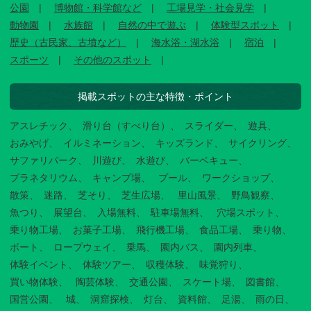
公園
博物館・科学館など
工場見学・社会見学
動物園
水族館
自然の中で遊ぶ
体験型スポット
歴史（古民家、古墳など）
海水浴・湖水浴
宿泊
スポーツ
その他のスポット
掲載スポットの主な特徴・ポイント
アスレチック
滑り台（すべり台）
スライダー
遊具
おみやげ
イルミネーション
キッズランド
サイクリング
サファリパーク
川遊び
水遊び
バーベキュー
プラネタリウム
キャンプ場
プール
ワークショップ
散策
迷路
芝そり
芝生広場
里山風景
野鳥観察
魚つり
展望台
入場無料
駐車場無料
穴場スポット
乗り物工場
お菓子工場
飛行機工場
食品工場
乗り物
ボート
ロープウェイ
乗馬
園内バス
園内列車
体験イベント
体験ツアー
収穫体験
味覚狩り
買い物体験
陶芸体験
交通公園
スケート場
図書館
国営公園
城
洞窟探検
灯台
資料館
足湯
雨の日