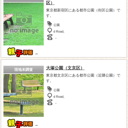
区）
東京都新宿区にある都市公園（街区公園）で
す。
公園
d Road,
－
－
大塚公園（文京区）
現地未調査
東京都文京区にある都市公園（近隣公園）で
す。
公園
d Road,
－
－