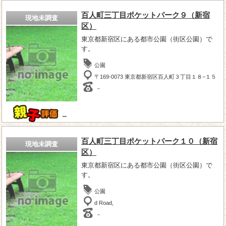
百人町三丁目ポケットパーク９（新宿
現地未調査
区）
東京都新宿区にある都市公園（街区公園）で
す。
公園
〒169-0073 東京都新宿区百人町３丁目１８−１５
－
－
百人町三丁目ポケットパーク１０（新宿
現地未調査
区）
東京都新宿区にある都市公園（街区公園）で
す。
公園
d Road,
－