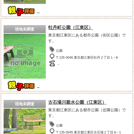
－
牡丹町公園（江東区）
現地未調査
東京都江東区にある都市公園（街区公園）で
す。
公園
〒135-0046 東京都江東区牡丹２丁目１−８
－
－
古石場川親水公園（江東区）
現地未調査
東京都江東区にある都市公園（近隣公園）で
す。
公園
〒135-0045 東京都江東区古石場２丁目８−１