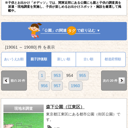
※子供とお出かけ「オデッソ」では、関東近郊にある公園にも親と子供の調査員を
派遣・現地調査を実施し、子供が楽しめるお出かけスポット・施設を厳選して掲
載中。
「公園」の関連
タグ
で絞り込む ▼
[19061 ～ 19080] 件 を表示
あいうえお順
親子評価順
新しい順
古い順
都道府県順
1
...
953
954
955
前の 20 件
次の 20 件
956
957
...
1960
森下公園（江東区）
現地未調査
東京都江東区にある都市公園（街区公園）で
す。