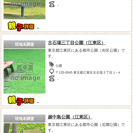
－
－
古石場三丁目公園（江東区）
現地未調査
東京都江東区にある都市公園（街区公園）で
す。
公園
〒135-0045 東京都江東区古石場３丁目１−４
－
－
越中島公園（江東区）
現地未調査
東京都江東区にある都市公園（近隣公園）で
す。