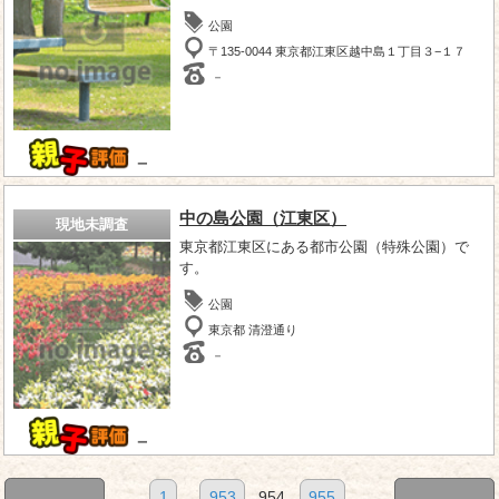
公園
〒135-0044 東京都江東区越中島１丁目３−１７
－
－
中の島公園（江東区）
現地未調査
東京都江東区にある都市公園（特殊公園）で
す。
公園
東京都 清澄通り
－
－
1
...
953
954
955