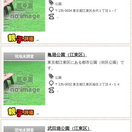
公園
〒135-0034 東京都江東区永代１丁目１−７
－
－
亀堀公園（江東区）
現地未調査
東京都江東区にある都市公園（街区公園）で
す。
公園
〒135-0032 東京都江東区福住２丁目４−１４
－
－
武田堀公園（江東区）
現地未調査