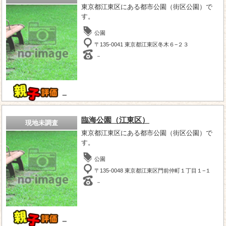
東京都江東区にある都市公園（街区公園）で
す。
公園
〒135-0041 東京都江東区冬木６−２３
－
－
臨海公園（江東区）
現地未調査
東京都江東区にある都市公園（街区公園）で
す。
公園
〒135-0048 東京都江東区門前仲町１丁目１−１
－
－