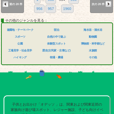
前の 20 件
次の 20 件
956
957
...
1960
その他のジャンルを見る：
遊園地・テーマパーク
宿泊
海水浴・湖水浴
スポーツ
自然の中で遊ぶ
動物園
公園
体験型スポット
博物館・科学館など
工場見学・社会見学
歴史(古民家・古墳など)
水族館
ハイキング
牧場・農場
その他
子供とお出かけ「オデッソ 」は、関東および関東近郊の
家族向け遊び場スポット、レジャー施設、子ども向けイベ