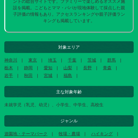
ントの総合サイトです。ファミリーで楽しめるオススメ施
設を掲載。こどもとママ・パパが現地体験して採点した親
子評価の情報もあり。アクセスランキングや親子評価ラン
キングも掲載しています。
対象エリア
神奈川
東京
埼玉
千葉
茨城
群馬
栃木
静岡
愛知
山梨
長野
青森
岩手
秋田
宮城
福島
主な対象年齢
未就学児（乳児、幼児）、小学生、中学生、高校生
ジャンル
遊園地・テーマパーク
牧場・農場
ハイキング