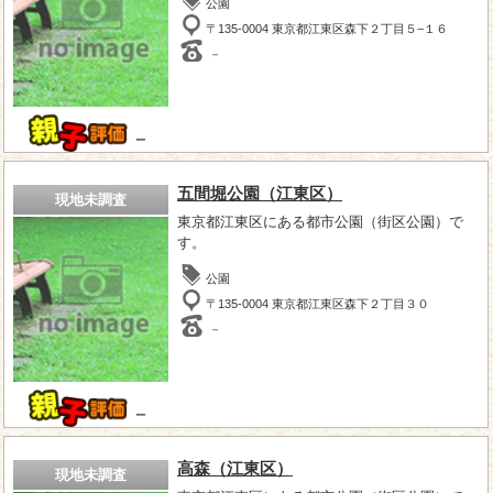
公園
〒135-0004 東京都江東区森下２丁目５−１６
－
－
五間堀公園（江東区）
現地未調査
東京都江東区にある都市公園（街区公園）で
す。
公園
〒135-0004 東京都江東区森下２丁目３０
－
－
高森（江東区）
現地未調査