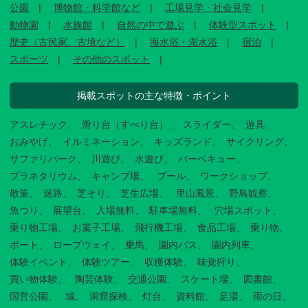
公園
博物館・科学館など
工場見学・社会見学
動物園
水族館
自然の中で遊ぶ
体験型スポット
歴史（古民家、古墳など）
海水浴・湖水浴
宿泊
スポーツ
その他のスポット
掲載スポットの主な特徴・ポイント
アスレチック
滑り台（すべり台）
スライダー
遊具
おみやげ
イルミネーション
キッズランド
サイクリング
サファリパーク
川遊び
水遊び
バーベキュー
プラネタリウム
キャンプ場
プール
ワークショップ
散策
迷路
芝そり
芝生広場
里山風景
野鳥観察
魚つり
展望台
入場無料
駐車場無料
穴場スポット
乗り物工場
お菓子工場
飛行機工場
食品工場
乗り物
ボート
ロープウェイ
乗馬
園内バス
園内列車
体験イベント
体験ツアー
収穫体験
味覚狩り
買い物体験
陶芸体験
交通公園
スケート場
図書館
国営公園
城
洞窟探検
灯台
資料館
足湯
雨の日