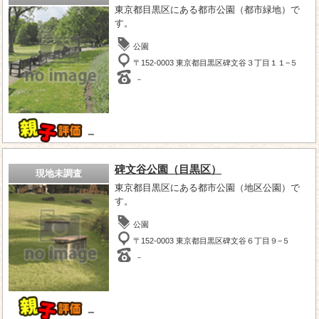
東京都目黒区にある都市公園（都市緑地）で
す。
公園
〒152-0003 東京都目黒区碑文谷３丁目１１−５
－
－
碑文谷公園（目黒区）
現地未調査
東京都目黒区にある都市公園（地区公園）で
す。
公園
〒152-0003 東京都目黒区碑文谷６丁目９−５
－
－