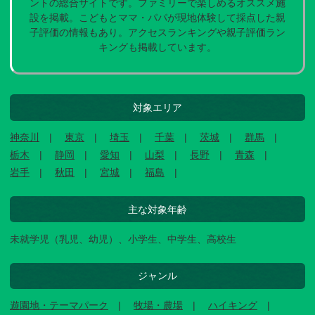
ントの総合サイトです。ファミリーで楽しめるオススメ施
設を掲載。こどもとママ・パパが現地体験して採点した親
子評価の情報もあり。アクセスランキングや親子評価ラン
キングも掲載しています。
対象エリア
神奈川
東京
埼玉
千葉
茨城
群馬
栃木
静岡
愛知
山梨
長野
青森
岩手
秋田
宮城
福島
主な対象年齢
未就学児（乳児、幼児）、小学生、中学生、高校生
ジャンル
遊園地・テーマパーク
牧場・農場
ハイキング