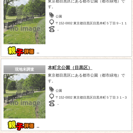
東京都目黒区にある都市公園（都市緑地）で
す。
公園
〒152-0002 東京都目黒区目黒本町５丁目９−１１
－
－
本町北公園（目黒区）
現地未調査
東京都目黒区にある都市公園（都市緑地）で
す。
公園
〒152-0002 東京都目黒区目黒本町５丁目３１−３
－
－