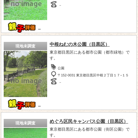
－
－
中根ねむの木公園（目黒区）
現地未調査
東京都目黒区にある都市公園（都市緑地）で
す。
公園
〒152-0031 東京都目黒区中根２丁目１７−１５
－
－
めぐろ区民キャンパス公園（目黒区）
現地未調査
東京都目黒区にある都市公園（街区公園）で
す。