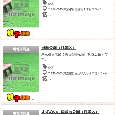
公園
〒152-0013 東京都目黒区南１丁目２３−７
－
－
田向公園（目黒区）
現地未調査
東京都目黒区にある都市公園（街区公園）で
す。
公園
〒152-0003 東京都目黒区碑文谷２丁目１２−８
－
－
すずめのお宿緑地公園（目黒区）
現地未調査