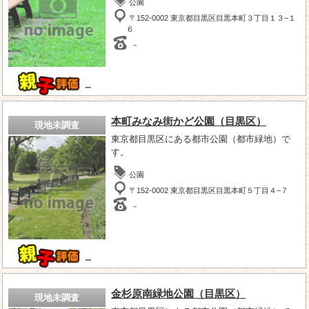
公園
〒152-0002 東京都目黒区目黒本町３丁目１３−１
６
－
－
本町みなみ街かど公園（目黒区）
現地未調査
東京都目黒区にある都市公園（都市緑地）で
す。
公園
〒152-0002 東京都目黒区目黒本町５丁目４−７
－
－
金杉原南緑地公園（目黒区）
現地未調査