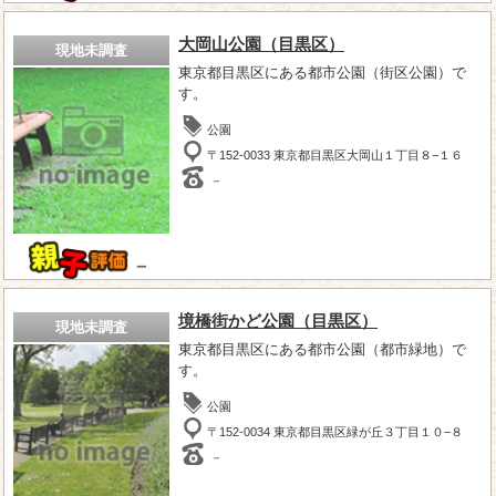
大岡山公園（目黒区）
現地未調査
東京都目黒区にある都市公園（街区公園）で
す。
公園
〒152-0033 東京都目黒区大岡山１丁目８−１６
－
－
境橋街かど公園（目黒区）
現地未調査
東京都目黒区にある都市公園（都市緑地）で
す。
公園
〒152-0034 東京都目黒区緑が丘３丁目１０−８
－