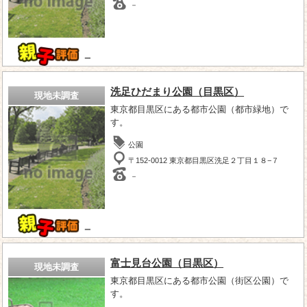
－
－
洗足ひだまり公園（目黒区）
現地未調査
東京都目黒区にある都市公園（都市緑地）で
す。
公園
〒152-0012 東京都目黒区洗足２丁目１８−７
－
－
富士見台公園（目黒区）
現地未調査
東京都目黒区にある都市公園（街区公園）で
す。