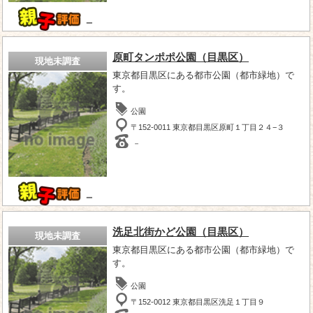
－
原町タンポポ公園（目黒区）
現地未調査
東京都目黒区にある都市公園（都市緑地）で
す。
公園
〒152-0011 東京都目黒区原町１丁目２４−３
－
－
洗足北街かど公園（目黒区）
現地未調査
東京都目黒区にある都市公園（都市緑地）で
す。
公園
〒152-0012 東京都目黒区洗足１丁目９