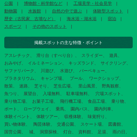
公園
博物館・科学館など
工場見学・社会見学
動物園
水族館
自然の中で遊ぶ
体験型スポット
歴史（古民家、古墳など）
海水浴・湖水浴
宿泊
スポーツ
その他のスポット
掲載スポットの主な特徴・ポイント
アスレチック
滑り台（すべり台）
スライダー
遊具
おみやげ
イルミネーション
キッズランド
サイクリング
サファリパーク
川遊び
水遊び
バーベキュー
プラネタリウム
キャンプ場
プール
ワークショップ
散策
迷路
芝そり
芝生広場
里山風景
野鳥観察
魚つり
展望台
入場無料
駐車場無料
穴場スポット
乗り物工場
お菓子工場
飛行機工場
食品工場
乗り物
ボート
ロープウェイ
乗馬
園内バス
園内列車
体験イベント
体験ツアー
収穫体験
味覚狩り
買い物体験
陶芸体験
交通公園
スケート場
図書館
国営公園
城
洞窟探検
灯台
資料館
足湯
雨の日