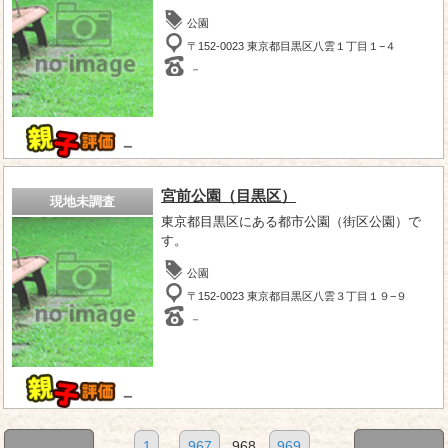
公園
〒152-0023 東京都目黒区八雲１丁目１−４
－
－
宮前公園（目黒区）
現地未調査
東京都目黒区にある都市公園（街区公園）で
す。
公園
〒152-0023 東京都目黒区八雲３丁目１９−９
－
－
1
...
967
968
969