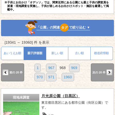
※子供とお出かけ「オデッソ」では、関東近郊にある公園にも親と子供の調査員を
派遣・現地調査を実施し、子供が楽しめるお出かけスポット・施設を厳選して掲
載中。
「公園」の関連
タグ
で絞り込む ▼
[19341 ～ 19360] 件 を表示
あいうえお順
親子評価順
新しい順
古い順
都道府県順
1
...
967
968
969
前の 20 件
次の 20 件
970
971
...
1960
月光原公園（目黒区）
現地未調査
東京都目黒区にある都市公園（街区公園）で
す。