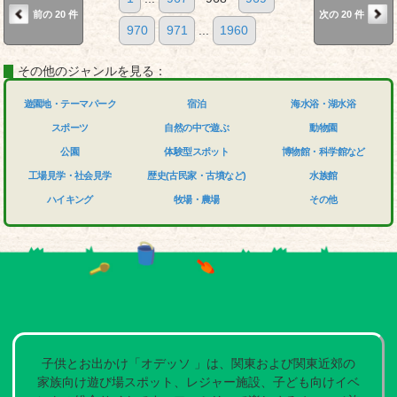
前の 20 件
次の 20 件
970
971
...
1960
その他のジャンルを見る：
遊園地・テーマパーク
宿泊
海水浴・湖水浴
スポーツ
自然の中で遊ぶ
動物園
公園
体験型スポット
博物館・科学館など
工場見学・社会見学
歴史(古民家・古墳など)
水族館
ハイキング
牧場・農場
その他
子供とお出かけ「オデッソ 」は、関東および関東近郊の
家族向け遊び場スポット、レジャー施設、子ども向けイベ