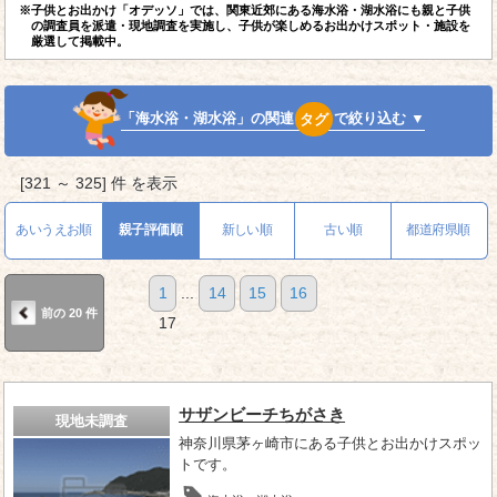
※子供とお出かけ「オデッソ」では、関東近郊にある海水浴・湖水浴にも親と子供
の調査員を派遣・現地調査を実施し、子供が楽しめるお出かけスポット・施設を
厳選して掲載中。
「海水浴・湖水浴」の関連
タグ
で絞り込む ▼
[321 ～ 325] 件 を表示
あいうえお順
親子評価順
新しい順
古い順
都道府県順
1
...
14
15
16
前の 20 件
17
サザンビーチちがさき
現地未調査
神奈川県茅ヶ崎市にある子供とお出かけスポッ
トです。