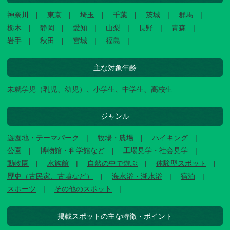
神奈川
東京
埼玉
千葉
茨城
群馬
栃木
静岡
愛知
山梨
長野
青森
岩手
秋田
宮城
福島
主な対象年齢
未就学児（乳児、幼児）、小学生、中学生、高校生
ジャンル
遊園地・テーマパーク
牧場・農場
ハイキング
公園
博物館・科学館など
工場見学・社会見学
動物園
水族館
自然の中で遊ぶ
体験型スポット
歴史（古民家、古墳など）
海水浴・湖水浴
宿泊
スポーツ
その他のスポット
掲載スポットの主な特徴・ポイント