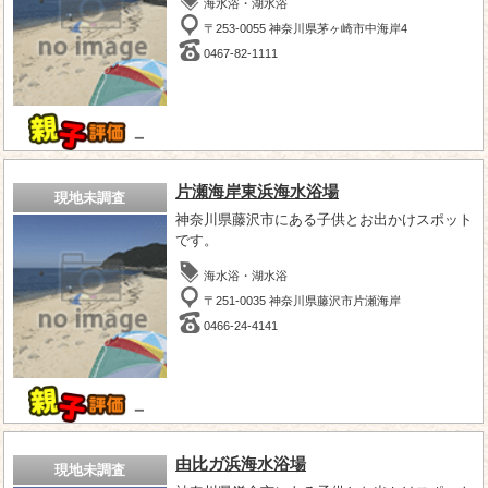
海水浴・湖水浴
〒253-0055 神奈川県茅ヶ崎市中海岸4
0467-82-1111
－
片瀬海岸東浜海水浴場
現地未調査
神奈川県藤沢市にある子供とお出かけスポット
です。
海水浴・湖水浴
〒251-0035 神奈川県藤沢市片瀬海岸
0466-24-4141
－
由比ガ浜海水浴場
現地未調査