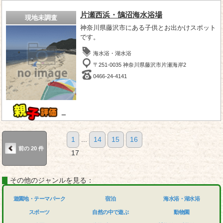
片瀬西浜・鵠沼海水浴場
現地未調査
神奈川県藤沢市にある子供とお出かけスポット
です。
海水浴・湖水浴
〒251-0035 神奈川県藤沢市片瀬海岸2
0466-24-4141
－
1
...
14
15
16
前の 20 件
17
その他のジャンルを見る：
遊園地・テーマパーク
宿泊
海水浴・湖水浴
スポーツ
自然の中で遊ぶ
動物園