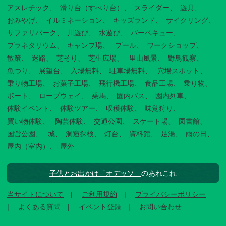
アスレチック
滑り台（すべり台）
スライダー
遊具
おみやげ
イルミネーション
キッズランド
サイクリング
サファリパーク
川遊び
水遊び
バーベキュー
プラネタリウム
キャンプ場
プール
ワークショップ
散策
迷路
芝そり
芝生広場
里山風景
野鳥観察
魚つり
展望台
入場無料
駐車場無料
穴場スポット
乗り物工場
お菓子工場
飛行機工場
食品工場
乗り物
ボート
ロープウェイ
乗馬
園内バス
園内列車
体験イベント
体験ツアー
収穫体験
味覚狩り
買い物体験
陶芸体験
交通公園
スケート場
図書館
国営公園
城
洞窟探検
灯台
資料館
足湯
雨の日
屋内（室内）
屋外
子供とお出かけ「オデッソ」
のあれこれ
当サイトについて
ご利用規約
プライバシーポリシー
よくある質問
イベント登録
お問い合わせ