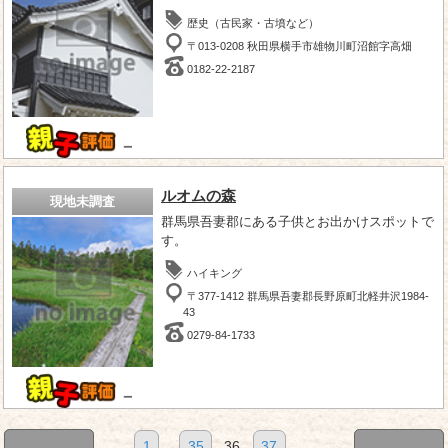
歴史（古民家・古墳など）
〒013-0208 秋田県横手市雄物川町沼館字高畑
0182-22-2187
－
ルオムの森
現地未調査
群馬県吾妻郡にある子供とお出かけスポットで
す。
ハイキング
〒377-1412 群馬県吾妻郡長野原町北軽井沢1984-
43
0279-84-1733
－
1
...
35
36
37