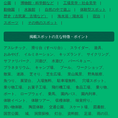
公園
博物館・科学館など
工場見学・社会見学
動物園
水族館
自然の中で遊ぶ
体験型スポット
歴史（古民家、古墳など）
海水浴・湖水浴
宿泊
スポーツ
その他のスポット
掲載スポットの主な特徴・ポイント
アスレチック
滑り台（すべり台）
スライダー
遊具
おみやげ
イルミネーション
キッズランド
サイクリング
サファリパーク
川遊び
水遊び
バーベキュー
プラネタリウム
キャンプ場
プール
ワークショップ
散策
迷路
芝そり
芝生広場
里山風景
野鳥観察
魚つり
展望台
入場無料
駐車場無料
穴場スポット
乗り物工場
お菓子工場
飛行機工場
食品工場
乗り物
ボート
ロープウェイ
乗馬
園内バス
園内列車
体験イベント
体験ツアー
収穫体験
味覚狩り
買い物体験
陶芸体験
交通公園
スケート場
図書館
国営公園
城
洞窟探検
灯台
資料館
足湯
雨の日