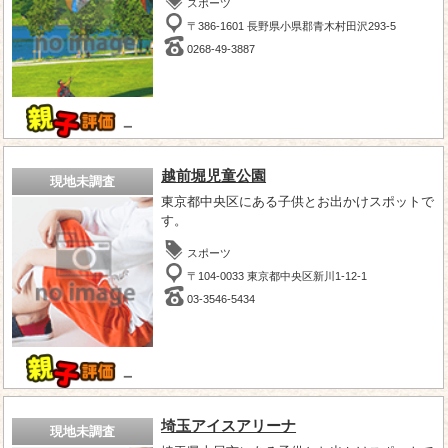
スポーツ
〒386-1601 長野県小県郡青木村田沢293-5
0268-49-3887
－
越前堀児童公園
現地未調査
東京都中央区にある子供とお出かけスポットで
す。
スポーツ
〒104-0033 東京都中央区新川1-12-1
03-3546-5434
－
埼玉アイスアリーナ
現地未調査