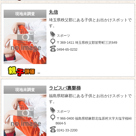
丸信
現地未調査
埼玉県秩父郡にある子供とお出かけスポットで
す。
スポーツ
〒369-1411 埼玉県秩父郡皆野町三沢649
0494-65-0232
－
ラビスパ裏磐梯
現地未調査
福島県耶麻郡にある子供とお出かけスポットで
す。
スポーツ
〒966-0400 福島県耶麻郡北塩原村大字大塩字桜峠
8664-5
0241-33-2200