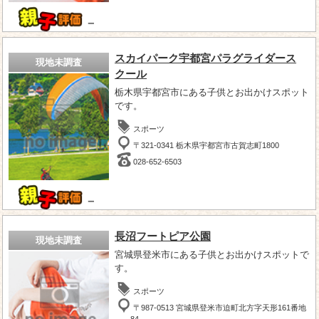
－
スカイパーク宇都宮パラグライダース
現地未調査
クール
栃木県宇都宮市にある子供とお出かけスポット
です。
スポーツ
〒321-0341 栃木県宇都宮市古賀志町1800
028-652-6503
－
長沼フートピア公園
現地未調査
宮城県登米市にある子供とお出かけスポットで
す。
スポーツ
〒987-0513 宮城県登米市迫町北方字天形161番地
84