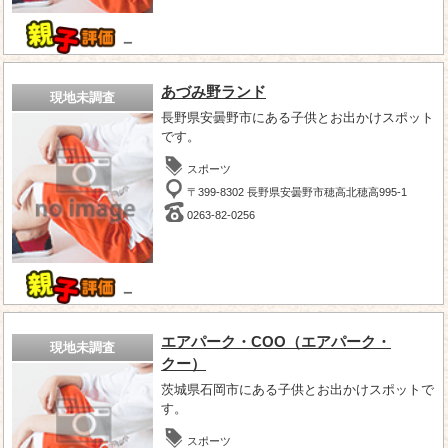
－
あづみ野ランド
現地未調査
長野県安曇野市にある子供とお出かけスポット
です。
スポーツ
〒399-8302 長野県安曇野市穂高北穂高995-1
0263-82-0256
－
エアパーク・COO（エアパーク・
現地未調査
クー）
茨城県石岡市にある子供とお出かけスポットで
す。
スポーツ