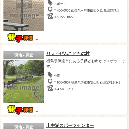
スポーツ
〒400-0035 山梨県甲府市飯田5-11 飯田野球場
055-222-1822
－
りょうぜんこどもの村
現地未調査
福島県伊達市にある子供とお出かけスポットで
す。
公園
〒960-0807 福島県伊達市霊山町石田宝司沢9-1
024-589-2211
－
山中湖スポーツセンター
現地未調査