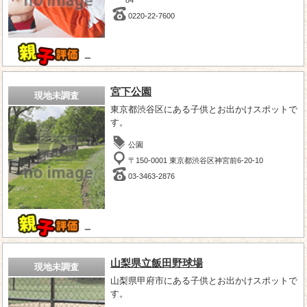
0220-22-7600
－
宮下公園
現地未調査
東京都渋谷区にある子供とお出かけスポットで
す。
公園
〒150-0001 東京都渋谷区神宮前6-20-10
03-3463-2876
－
山梨県立飯田野球場
現地未調査
山梨県甲府市にある子供とお出かけスポットで
す。