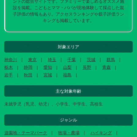
ントの総合サイトです。ファミリーで楽しめるオススメ施
設を掲載。こどもとママ・パパが現地体験して採点した親
子評価の情報もあり。アクセスランキングや親子評価ラン
キングも掲載しています。
対象エリア
神奈川
東京
埼玉
千葉
茨城
群馬
栃木
静岡
愛知
山梨
長野
青森
岩手
秋田
宮城
福島
主な対象年齢
未就学児（乳児、幼児）、小学生、中学生、高校生
ジャンル
遊園地・テーマパーク
牧場・農場
ハイキング