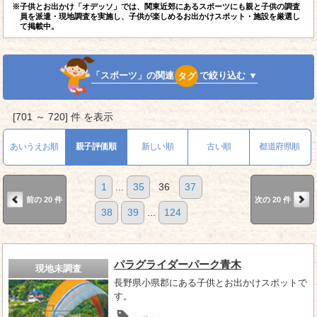
※子供とお出かけ「オデッソ」では、関東近郊にあるスポーツにも親と子供の調査
員を派遣・現地調査を実施し、子供が楽しめるお出かけスポット・施設を厳選し
て掲載中。
「スポーツ」の関連
タグ
で絞り込む ▼
[701 ～ 720] 件 を表示
あいうえお順
親子評価順
新しい順
古い順
都道府県順
1
...
35
36
37
前の 20 件
次の 20 件
38
39
...
124
パラグライダーパーク青木
現地未調査
長野県小県郡にある子供とお出かけスポットで
す。