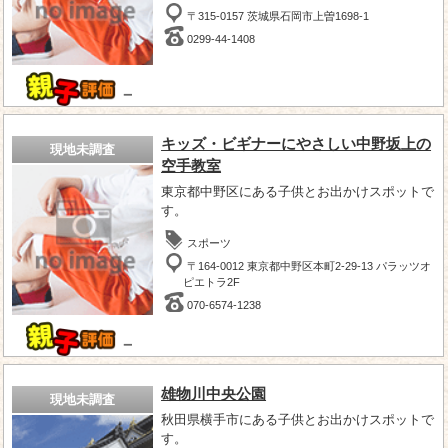
〒315-0157 茨城県石岡市上曽1698-1
0299-44-1408
－
キッズ・ビギナーにやさしい中野坂上の
現地未調査
空手教室
東京都中野区にある子供とお出かけスポットで
す。
スポーツ
〒164-0012 東京都中野区本町2-29-13 パラッツオ
ピエトラ2F
070-6574-1238
－
雄物川中央公園
現地未調査
秋田県横手市にある子供とお出かけスポットで
す。