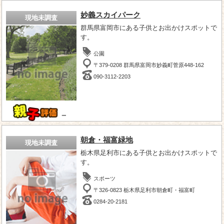
妙義スカイパーク
現地未調査
群馬県富岡市にある子供とお出かけスポットで
す。
公園
〒379-0208 群馬県富岡市妙義町菅原448-162
090-3112-2203
－
朝倉・福富緑地
現地未調査
栃木県足利市にある子供とお出かけスポットで
す。
スポーツ
〒326-0823 栃木県足利市朝倉町・福富町
0284-20-2181