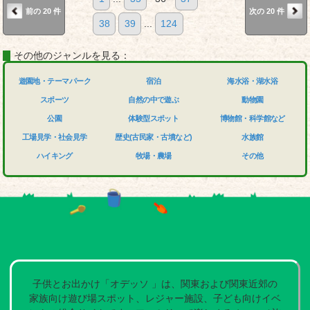
前の 20 件
次の 20 件
38
39
...
124
その他のジャンルを見る：
遊園地・テーマパーク
宿泊
海水浴・湖水浴
スポーツ
自然の中で遊ぶ
動物園
公園
体験型スポット
博物館・科学館など
工場見学・社会見学
歴史(古民家・古墳など)
水族館
ハイキング
牧場・農場
その他
子供とお出かけ「オデッソ 」は、関東および関東近郊の
家族向け遊び場スポット、レジャー施設、子ども向けイベ