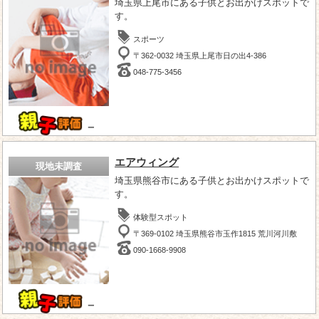
埼玉県上尾市にある子供とお出かけスポットで
す。
スポーツ
〒362-0032 埼玉県上尾市日の出4-386
048-775-3456
－
エアウィング
現地未調査
埼玉県熊谷市にある子供とお出かけスポットで
す。
体験型スポット
〒369-0102 埼玉県熊谷市玉作1815 荒川河川敷
090-1668-9908
－