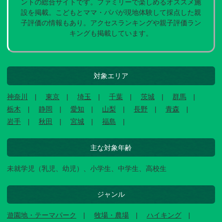
ントの総合サイトです。ファミリーで楽しめるオススメ施
設を掲載。こどもとママ・パパが現地体験して採点した親
子評価の情報もあり。アクセスランキングや親子評価ラン
キングも掲載しています。
対象エリア
神奈川
東京
埼玉
千葉
茨城
群馬
栃木
静岡
愛知
山梨
長野
青森
岩手
秋田
宮城
福島
主な対象年齢
未就学児（乳児、幼児）、小学生、中学生、高校生
ジャンル
遊園地・テーマパーク
牧場・農場
ハイキング