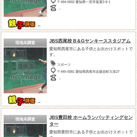
〒494-0002 愛知県一宮市篭屋3-9-1
－
－
JBS西尾校 B＆Gヤンキーススタジアム
現地未調査
愛知県西尾市にある子供とお出かけスポットで
す。
スポーツ
〒445-0081 愛知県西尾市志籠谷町欠添27
－
－
JBS豊田校 ホームランバッティングセン
現地未調査
ター
愛知県豊田市にある子供とお出かけスポットで