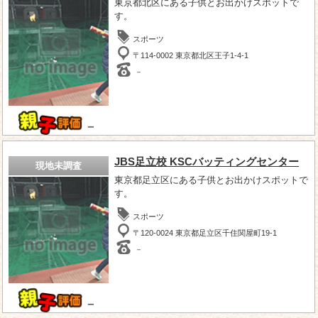
東京都北区にある子供とお出かけスポットで
す。
スポーツ
〒114-0002 東京都北区王子1-4-1
－
－
JBS足立校 KSCバッティングセンター
現地未調査
東京都足立区にある子供とお出かけスポットで
す。
スポーツ
〒120-0024 東京都足立区千住関屋町19-1
－
－