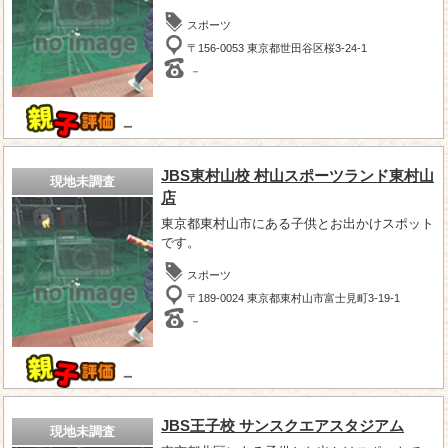
スポーツ
〒156-0053 東京都世田谷区桜3-24-1
－
－
JBS東村山校 村山スポーツランド東村山
現地未調査
店
東京都東村山市にある子供とお出かけスポット
です。
スポーツ
〒189-0024 東京都東村山市富士見町3-19-1
－
－
JBS王子校 サンスクエアスタジアム
現地未調査