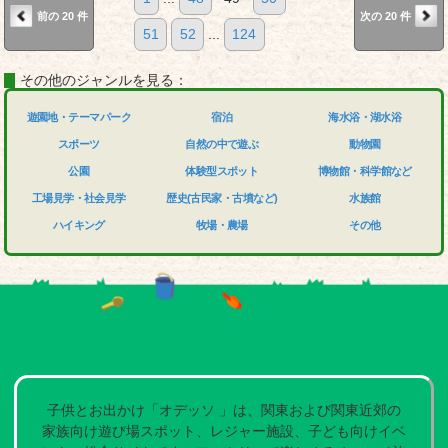
前の 20 件
次の 20 件
51
52
...
124
その他のジャンルを見る：
遊園地・テーマパーク
宿泊
海水浴・湖水浴
スポーツ
自然の中で遊ぶ
動物園
公園
体験型スポット
博物館・科学館など
工場見学・社会見学
歴史(古民家・古墳など)
水族館
ハイキング
牧場・農場
その他
子供とお出かけ「オデッソ 」は、関東および関東近郊の
家族向け遊び場スポット、レジャー施設、子ども向けイベ