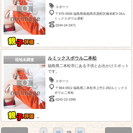
スポーツ
〒975-0006 福島県南相馬市原町区橋本町3-34ル
ミックスボウル原町
0244-24-3471
－
ルミックスボウル二本松
現地未調査
福島県二本松市にある子供とお出かけスポット
です。
スポーツ
〒964-0912 福島県二本松市上竹1-282ルミックス
ボウル二本松
0243-23-3399
－
1
...
48
49
50