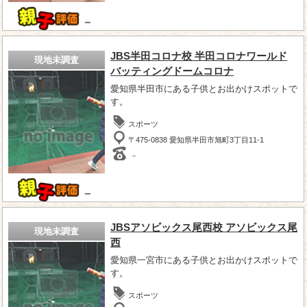
－
JBS半田コロナ校 半田コロナワールド
現地未調査
バッティングドームコロナ
愛知県半田市にある子供とお出かけスポットで
す。
スポーツ
〒475-0838 愛知県半田市旭町3丁目11-1
－
－
JBSアソビックス尾西校 アソビックス尾
現地未調査
西
愛知県一宮市にある子供とお出かけスポットで
す。
スポーツ