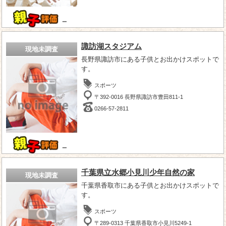
－
諏訪湖スタジアム
現地未調査
長野県諏訪市にある子供とお出かけスポットで
す。
スポーツ
〒392-0016 長野県諏訪市豊田811-1
0266-57-2811
－
千葉県立水郷小見川少年自然の家
現地未調査
千葉県香取市にある子供とお出かけスポットで
す。
スポーツ
〒289-0313 千葉県香取市小見川5249-1