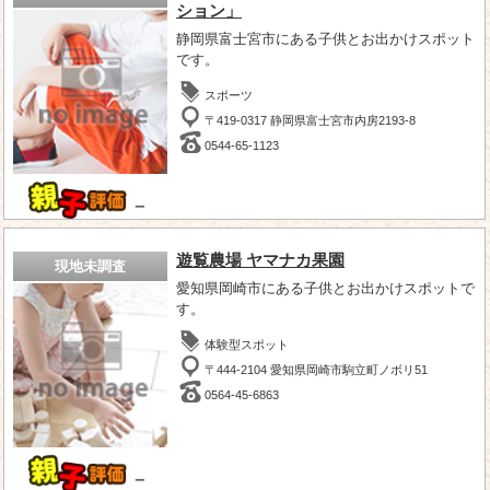
ション」
静岡県富士宮市にある子供とお出かけスポット
です。
スポーツ
〒419-0317 静岡県富士宮市内房2193-8
0544-65-1123
－
遊覧農場 ヤマナカ果園
現地未調査
愛知県岡崎市にある子供とお出かけスポットで
す。
体験型スポット
〒444-2104 愛知県岡崎市駒立町ノボリ51
0564-45-6863
－