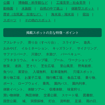
公園
博物館・科学館など
工場見学・社会見学
動物園
水族館
自然の中で遊ぶ
体験型スポット
歴史（古民家、古墳など）
海水浴・湖水浴
宿泊
スポーツ
その他のスポット
掲載スポットの主な特徴・ポイント
アスレチック
滑り台（すべり台）
スライダー
遊具
おみやげ
イルミネーション
キッズランド
サイクリング
サファリパーク
川遊び
水遊び
バーベキュー
プラネタリウム
キャンプ場
プール
ワークショップ
散策
迷路
芝そり
芝生広場
里山風景
野鳥観察
魚つり
展望台
入場無料
駐車場無料
穴場スポット
乗り物工場
お菓子工場
飛行機工場
食品工場
乗り物
ボート
ロープウェイ
乗馬
園内バス
園内列車
体験イベント
体験ツアー
収穫体験
味覚狩り
買い物体験
陶芸体験
交通公園
スケート場
図書館
国営公園
城
洞窟探検
灯台
資料館
足湯
雨の日