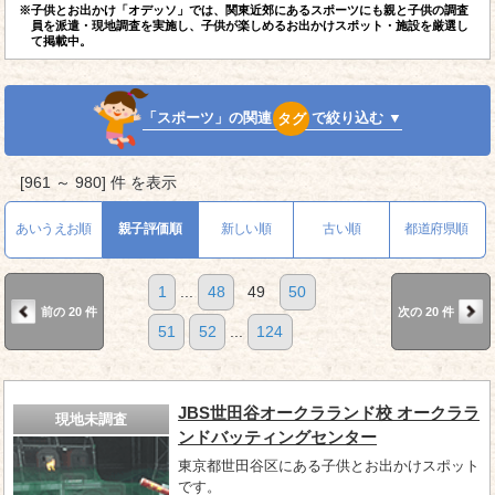
※子供とお出かけ「オデッソ」では、関東近郊にあるスポーツにも親と子供の調査
員を派遣・現地調査を実施し、子供が楽しめるお出かけスポット・施設を厳選し
て掲載中。
「スポーツ」の関連
タグ
で絞り込む ▼
[961 ～ 980] 件 を表示
あいうえお順
親子評価順
新しい順
古い順
都道府県順
1
...
48
49
50
前の 20 件
次の 20 件
51
52
...
124
JBS世田谷オークラランド校 オークララ
現地未調査
ンドバッティングセンター
東京都世田谷区にある子供とお出かけスポット
です。