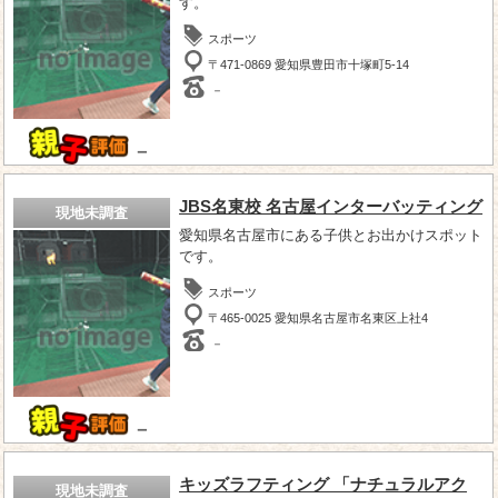
す。
スポーツ
〒471-0869 愛知県豊田市十塚町5-14
－
－
JBS名東校 名古屋インターバッティング
現地未調査
愛知県名古屋市にある子供とお出かけスポット
です。
スポーツ
〒465-0025 愛知県名古屋市名東区上社4
－
－
キッズラフティング 「ナチュラルアク
現地未調査