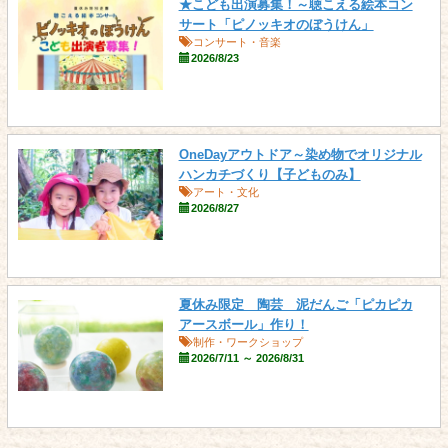
★こども出演募集！～聴こえる絵本コン
サート「ピノッキオのぼうけん」
コンサート・音楽
2026/8/23
OneDayアウトドア～染め物でオリジナル
ハンカチづくり【子どものみ】
アート・文化
2026/8/27
夏休み限定 陶芸 泥だんご「ピカピカ
アースボール」作り！
制作・ワークショップ
2026/7/11 ～ 2026/8/31