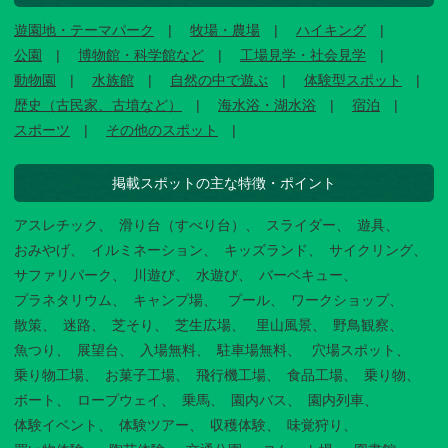
遊園地・テーマパーク
牧場・農場
ハイキング
公園
博物館・科学館など
工場見学・社会見学
動物園
水族館
自然の中で遊ぶ
体験型スポット
歴史（古民家、古墳など）
海水浴・湖水浴
宿泊
スポーツ
その他のスポット
掲載スポットの主な特徴・ポイント
アスレチック
滑り台（すべり台）
スライダー
遊具
おみやげ
イルミネーション
キッズランド
サイクリング
サファリパーク
川遊び
水遊び
バーベキュー
プラネタリウム
キャンプ場
プール
ワークショップ
散策
迷路
芝そり
芝生広場
里山風景
野鳥観察
魚つり
展望台
入場無料
駐車場無料
穴場スポット
乗り物工場
お菓子工場
飛行機工場
食品工場
乗り物
ボート
ロープウェイ
乗馬
園内バス
園内列車
体験イベント
体験ツアー
収穫体験
味覚狩り