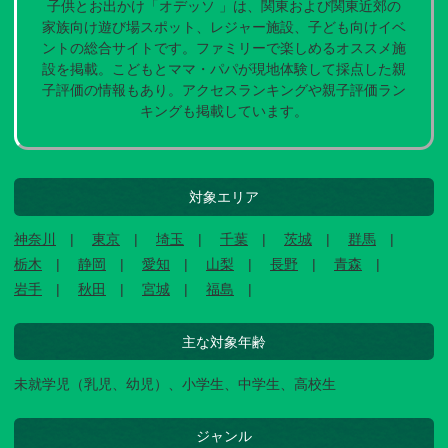
子供とお出かけ「オデッソ 」は、関東および関東近郊の
家族向け遊び場スポット、レジャー施設、子ども向けイベ
ントの総合サイトです。ファミリーで楽しめるオススメ施
設を掲載。こどもとママ・パパが現地体験して採点した親
子評価の情報もあり。アクセスランキングや親子評価ラン
キングも掲載しています。
対象エリア
神奈川
東京
埼玉
千葉
茨城
群馬
栃木
静岡
愛知
山梨
長野
青森
岩手
秋田
宮城
福島
主な対象年齢
未就学児（乳児、幼児）、小学生、中学生、高校生
ジャンル