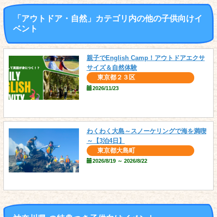
「アウトドア・自然」カテゴリ内の他の子供向けイ
ベント
親子でEnglish Camp！アウトドアエクサ
サイズ＆自然体験
東京都２３区
2026/11/23
わくわく大島～スノーケリングで海を満喫
～【3泊4日】
東京都大島町
2026/8/19 ～ 2026/8/22