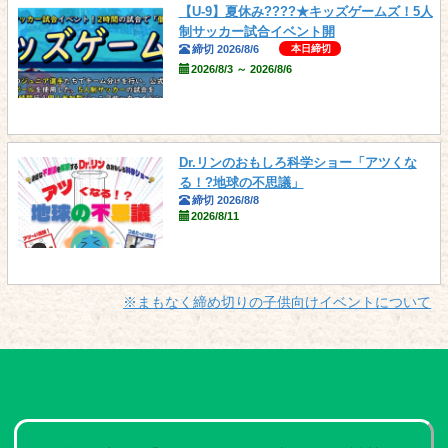
【U-9】夏休み????★キッズゲームズ！5人
制サッカー試合イベント開
本日締切
締切 2026/8/6
2026/8/3 ～ 2026/8/6
Dr.リンのおもしろ科学ショー「アツくな
る！?地球の不思議」
締切 2026/8/8
2026/8/11
※まもなく締め切りの子供向けイベントについて