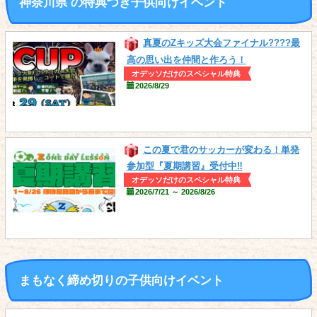
神奈川県 の
特典つき
子供向けイベント
真夏のZキッズ大会ファイナル????最
高の思い出を仲間と作ろう！
オデッソだけのスペシャル特典
2026/8/29
この夏で君のサッカーが変わる！単発
参加型『夏期講習』受付中‼
オデッソだけのスペシャル特典
2026/7/21 ～ 2026/8/26
まもなく締め切りの子供向けイベント