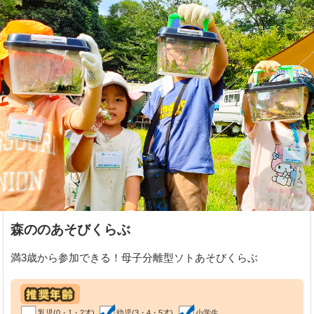
森ののあそびくらぶ
満3歳から参加できる！母子分離型ソトあそびくらぶ
乳児(0・1・2才)
幼児(3・4・5才)
小学生