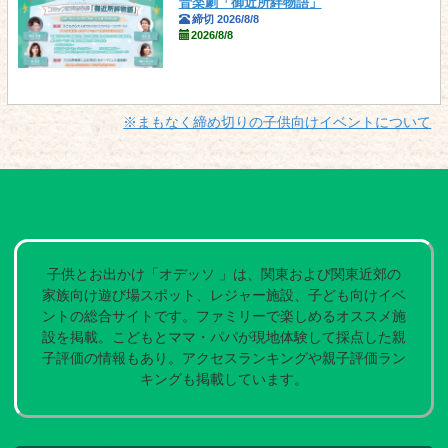
音楽劇「御近所絆物語」
締切 2026/8/8
2026/8/8
※まもなく締め切りの子供向けイベントについて
子供とお出かけ「オデッソ 」は、関東および関東近郊の
家族向け遊び場スポット、レジャー施設、子ども向けイベ
ントの総合サイトです。ファミリーで楽しめるオススメ施
設を掲載。こどもとママ・パパが現地体験して採点した親
子評価の情報もあり。アクセスランキングや親子評価ラン
キングも掲載しています。