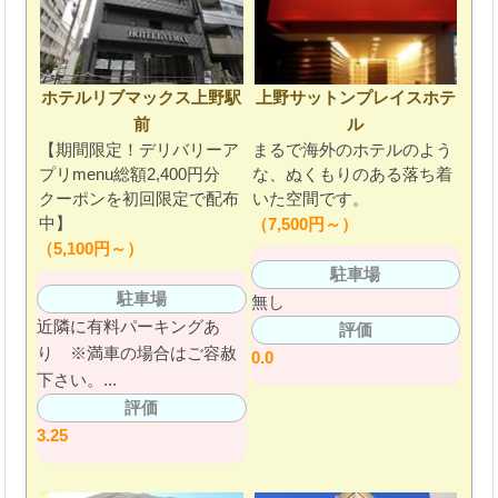
ホテルリブマックス上野駅
上野サットンプレイスホテ
前
ル
【期間限定！デリバリーア
まるで海外のホテルのよう
プリmenu総額2,400円分
な、ぬくもりのある落ち着
クーポンを初回限定で配布
いた空間です。
中】
（7,500円～）
（5,100円～）
駐車場
駐車場
無し
近隣に有料パーキングあ
評価
り ※満車の場合はご容赦
0.0
下さい。...
評価
3.25