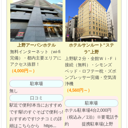
上野アーバンホテル
ホテルサンルート“ステ
無料インターネット（wi-fi
ラ”上野
完備）・都内主要エリアに
上野駅２分・全館Ｗｉ-Ｆｉ
アクセス抜群！
接続（無料）・シモンズ
（4,000円～）
ベッド・ロフテー枕・ズボ
ンプレッサー完備・空気清
浄機
駐車場
（4,560円～）
無し
口コミ
駐車場
駅近で便利!本当におすすめ
ホテル駐車場4台2,000円
です!駅のすぐそばで便利っ!
（税込み／1泊）※要電話予
おすすめです!クチコミの詳
約 提携駐車場(上野
細はこちらから https...