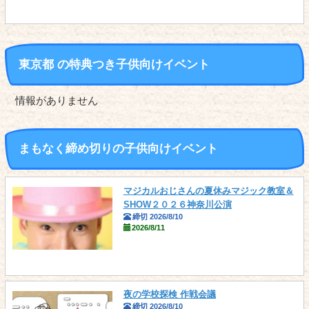
東京都 の
特典つき
子供向けイベント
情報がありません
まもなく締め切りの子供向けイベント
マジカルおじさんの夏休みマジック教室＆
SHOW２０２６神奈川公演
締切 2026/8/10
2026/8/11
夜の学校探検 作戦会議
締切 2026/8/10