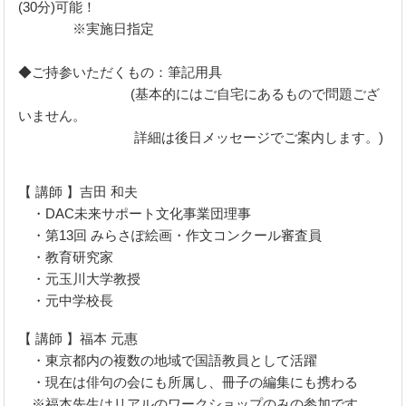
(30分)可能！
※実施日指定
◆ご持参いただくもの：筆記用具
(基本的にはご自宅にあるもので問題ござ
いません。
詳細は後日メッセージでご案内します。)
【 講師 】吉田 和夫
・DAC未来サポート文化事業団理事
・第13回 みらさぽ絵画・作文コンクール審査員
・教育研究家
・元玉川大学教授
・元中学校長
【 講師 】福本 元惠
・東京都内の複数の地域で国語教員として活躍
・現在は俳句の会にも所属し、冊子の編集にも携わる
※福本先生はリアルのワークショップのみの参加です