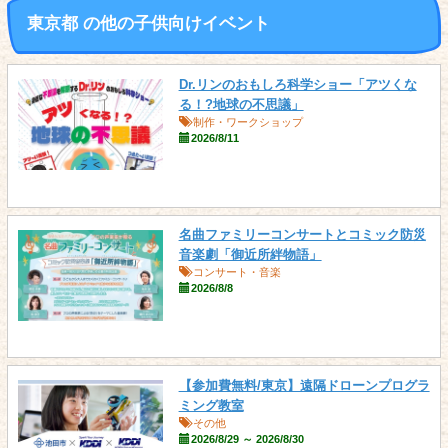
東京都 の他の子供向けイベント
Dr.リンのおもしろ科学ショー「アツくな
る！?地球の不思議」
制作・ワークショップ
2026/8/11
名曲ファミリーコンサートとコミック防災
音楽劇「御近所絆物語」
コンサート・音楽
2026/8/8
【参加費無料/東京】遠隔ドローンプログラ
ミング教室
その他
2026/8/29 ～ 2026/8/30