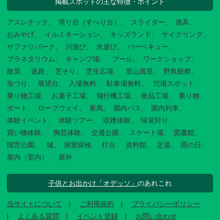
掲載スポットの主な特徴・ポイント
アスレチック
滑り台（すべり台）
スライダー
遊具
おみやげ
イルミネーション
キッズランド
サイクリング
サファリパーク
川遊び
水遊び
バーベキュー
プラネタリウム
キャンプ場
プール
ワークショップ
散策
迷路
芝そり
芝生広場
里山風景
野鳥観察
魚つり
展望台
入場無料
駐車場無料
穴場スポット
乗り物工場
お菓子工場
飛行機工場
食品工場
乗り物
ボート
ロープウェイ
乗馬
園内バス
園内列車
体験イベント
体験ツアー
収穫体験
味覚狩り
買い物体験
陶芸体験
交通公園
スケート場
図書館
国営公園
城
洞窟探検
灯台
資料館
足湯
雨の日
屋内（室内）
屋外
子供とお出かけ「オデッソ」
のあれこれ
当サイトについて
ご利用規約
プライバシーポリシー
よくある質問
イベント登録
お問い合わせ