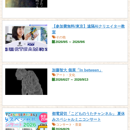
【参加費無料/東京】遠隔AIクリエイター教
室
その他
2026/9/5 ～ 2026/9/6
加藤智大 個展「In between」
アート・文化
2026/6/27 ～ 2026/9/13
都電貸切「こどものうたチャンネル」 夏休
みスペシャルミニコンサート
コンサート・音楽
2026/8/29