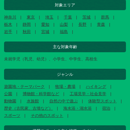
対象エリア
神奈川
東京
埼玉
千葉
茨城
群馬
栃木
静岡
愛知
山梨
長野
青森
岩手
秋田
宮城
福島
主な対象年齢
未就学児（乳児、幼児）、小学生、中学生、高校生
ジャンル
遊園地・テーマパーク
牧場・農場
ハイキング
公園
博物館・科学館など
工場見学・社会見学
動物園
水族館
自然の中で遊ぶ
体験型スポット
歴史（古民家、古墳など）
海水浴・湖水浴
宿泊
スポーツ
その他のスポット