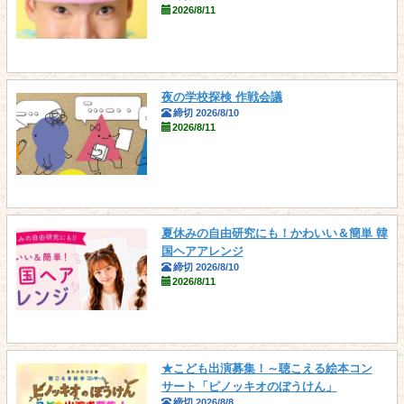
2026/8/11
夜の学校探検 作戦会議
締切 2026/8/10
2026/8/11
夏休みの自由研究にも！かわいい＆簡単 韓
国ヘアアレンジ
締切 2026/8/10
2026/8/11
★こども出演募集！～聴こえる絵本コン
サート「ピノッキオのぼうけん」
締切 2026/8/8