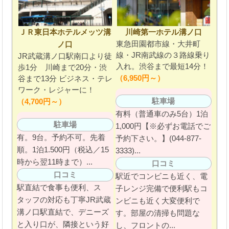
ＪＲ東日本ホテルメッツ溝
川崎第一ホテル溝ノ口
東急田園都市線・大井町
ノ口
線・JR南武線の３路線乗り
JR武蔵溝ノ口駅南口より徒
入れ。渋谷まで最短14分！
歩1分 川崎まで20分・渋
（6,950円～）
谷まで13分 ビジネス・テレ
ワーク・レジャーに！
駐車場
（4,700円～）
有料（普通車のみ5台）1泊
駐車場
1,000円【※必ずお電話でご
有。9台。予約不可。先着
予約下さい。】(044-877-
順。1泊1.500円（税込／15
3333)...
時から翌11時まで）...
口コミ
口コミ
駅近でコンビニも近く、電
駅直結で食事も便利、ス
子レンジ完備で便利駅もコ
タッフの対応も丁寧JR武蔵
ンビニも近く大変便利で
溝ノ口駅直結で、デニーズ
す。部屋の清掃も問題な
と入り口が、隣接という好
し、フロントの...