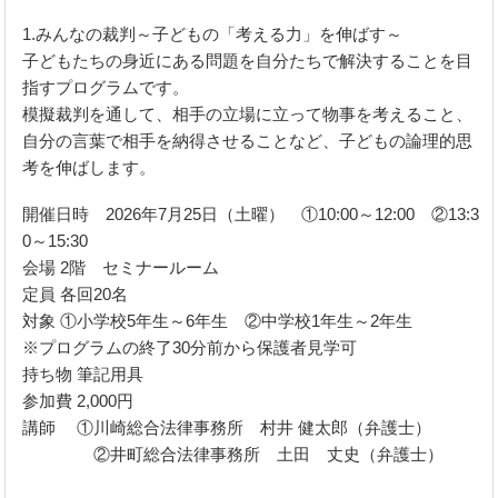
1.みんなの裁判～子どもの「考える力」を伸ばす～
子どもたちの身近にある問題を自分たちで解決することを目
指すプログラムです。
模擬裁判を通して、相手の立場に立って物事を考えること、
自分の言葉で相手を納得させることなど、子どもの論理的思
考を伸ばします。
開催日時 2026年7月25日（土曜） ①10:00～12:00 ②13:3
0～15:30
会場 2階 セミナールーム
定員 各回20名
対象 ①小学校5年生～6年生 ②中学校1年生～2年生
※プログラムの終了30分前から保護者見学可
持ち物 筆記用具
参加費 2,000円
講師 ①川崎総合法律事務所 村井 健太郎（弁護士）
②井町総合法律事務所 土田 丈史（弁護士）