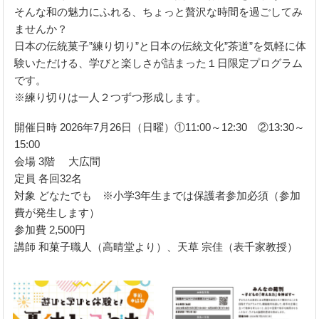
そんな和の魅力にふれる、ちょっと贅沢な時間を過ごしてみ
ませんか？
日本の伝統菓子”練り切り”と日本の伝統文化”茶道”を気軽に体
験いただける、学びと楽しさが詰まった１日限定プログラム
です。
※練り切りは一人２つずつ形成します。
開催日時 2026年7月26日（日曜）①11:00～12:30 ②13:30～
15:00
会場 3階 大広間
定員 各回32名
対象 どなたでも ※小学3年生までは保護者参加必須（参加
費が発生します）
参加費 2,500円
講師 和菓子職人（高晴堂より）、天草 宗佳（表千家教授）