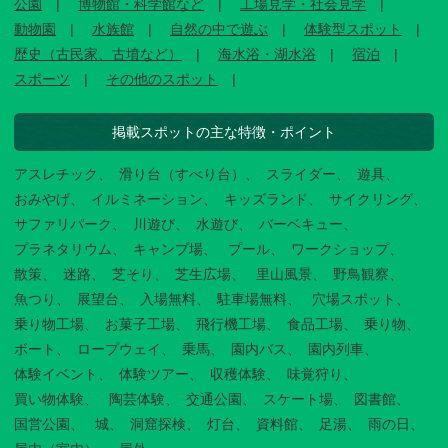
公園
博物館・科学館など
工場見学・社会見学
動物園
水族館
自然の中で遊ぶ
体験型スポット
歴史（古民家、古墳など）
海水浴・湖水浴
宿泊
スポーツ
その他のスポット
掲載スポットの主な特徴・ポイント
アスレチック
滑り台（すべり台）
スライダー
遊具
おみやげ
イルミネーション
キッズランド
サイクリング
サファリパーク
川遊び
水遊び
バーベキュー
プラネタリウム
キャンプ場
プール
ワークショップ
散策
迷路
芝そり
芝生広場
里山風景
野鳥観察
魚つり
展望台
入場無料
駐車場無料
穴場スポット
乗り物工場
お菓子工場
飛行機工場
食品工場
乗り物
ボート
ロープウェイ
乗馬
園内バス
園内列車
体験イベント
体験ツアー
収穫体験
味覚狩り
買い物体験
陶芸体験
交通公園
スケート場
図書館
国営公園
城
洞窟探検
灯台
資料館
足湯
雨の日