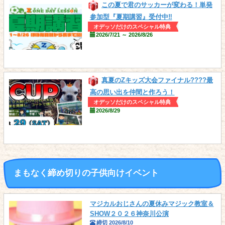
この夏で君のサッカーが変わる！単発
参加型『夏期講習』受付中‼
オデッソだけのスペシャル特典
2026/7/21 ～ 2026/8/26
真夏のZキッズ大会ファイナル????最
高の思い出を仲間と作ろう！
オデッソだけのスペシャル特典
2026/8/29
まもなく締め切りの子供向けイベント
マジカルおじさんの夏休みマジック教室＆
SHOW２０２６神奈川公演
締切 2026/8/10