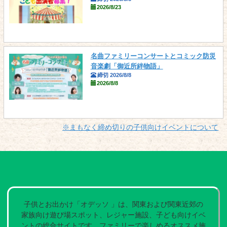
2026/8/23
名曲ファミリーコンサートとコミック防災
音楽劇「御近所絆物語」
締切 2026/8/8
2026/8/8
※まもなく締め切りの子供向けイベントについて
子供とお出かけ「オデッソ 」は、関東および関東近郊の
家族向け遊び場スポット、レジャー施設、子ども向けイベ
ントの総合サイトです。ファミリーで楽しめるオススメ施