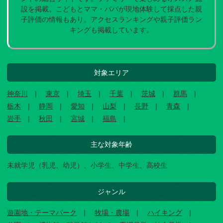
設を掲載。こどもとママ・パパが現地体験して採点した親
子評価の情報もあり。アクセスランキングや親子評価ラン
キングも掲載しています。
対象エリア
神奈川
東京
埼玉
千葉
茨城
群馬
栃木
静岡
愛知
山梨
長野
青森
岩手
秋田
宮城
福島
主な対象年齢
未就学児（乳児、幼児）、小学生、中学生、高校生
ジャンル
遊園地・テーマパーク
牧場・農場
ハイキング