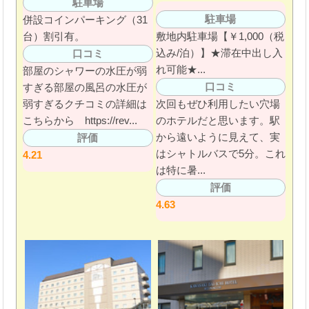
駐車場
駐車場
併設コインパーキング（31
台）割引有。
敷地内駐車場【￥1,000（税
込み/泊）】★滞在中出し入
口コミ
れ可能★...
部屋のシャワーの水圧が弱
口コミ
すぎる部屋の風呂の水圧が
弱すぎるクチコミの詳細は
次回もぜひ利用したい穴場
こちらから https://rev...
のホテルだと思います。駅
から遠いように見えて、実
評価
はシャトルバスで5分。これ
4.21
は特に暑...
評価
4.63