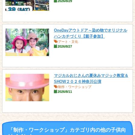
2026/8/29
OneDayアウトドア～染め物でオリジナル
ハンカチづくり【親子参加】
アート・文化
2026/8/27
マジカルおじさんの夏休みマジック教室＆
SHOW２０２６神奈川公演
制作・ワークショップ
2026/8/11
「制作・ワークショップ」カテゴリ内の他の子供向