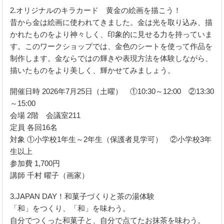
2.オリジナルのキラカード 黄金の絵画を描こう！
昔から金は絵画に使われてきました。金は光を取り込み、描
かれたものをより神々しく、印象的に見せる力を持っていま
す。このワークショップでは、金色のシートを使って作品を
制作します。金ならではの輝きや表現方法を体験しながら、
描いたものをより美しく、輝かせてみましょう。
開催日時 2026年7月25日（土曜） ①10:30～12:00 ②13:30
～15:00
会場 2階 会議室211
定員 各回16名
対象 ①小学校1年生～2年生（保護者見学可） ②小学校3年
生以上
参加費 1,700円
講師 千村 曜子（画家）
3.JAPAN DAY！和菓子づくりと茶の湯体験
「和」をつくり、「和」を味わう。
自分でつくった和菓子と、自分で点てたお抹茶を味わう。