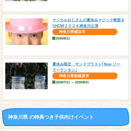
マジカルおじさんの夏休みマジック教室＆
SHOW２０２６神奈川公演
神奈川県横浜市
2026/8/11
夏休み限定 サンドブラスト｢New ソー
ラーランタン｣
神奈川県相模原市
2026/7/11 ～ 2026/8/31
神奈川県 の
特典つき
子供向けイベント