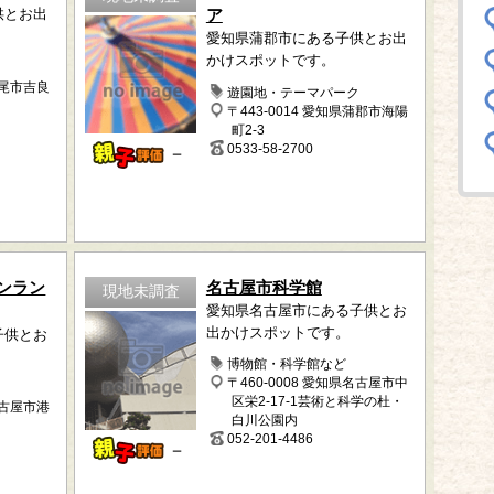
供とお出
ア
愛知県蒲郡市にある子供とお出
かけスポットです。
西尾市吉良
遊園地・テーマパーク
〒443-0014 愛知県蒲郡市海陽
町2-3
0533-58-2700
－
ンラン
名古屋市科学館
現地未調査
愛知県名古屋市にある子供とお
出かけスポットです。
子供とお
博物館・科学館など
〒460-0008 愛知県名古屋市中
ク
区栄2-17-1芸術と科学の杜・
名古屋市港
白川公園内
052-201-4486
－