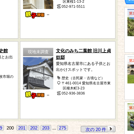
区東桜1-13-2
052-971-5511
第
－
史館
文化のみち二葉館 旧川上貞
現地未調査
供とお出
奴邸
第
愛知県名古屋市にある子供とお
出かけスポットです。
小牧市堀の
歴史（古民家・古墳など）
〒461-0014 愛知県名古屋市東
区橦木町3-23
052-936-3836
－
第
9
200
201
202
203
...
275
次の 20 件