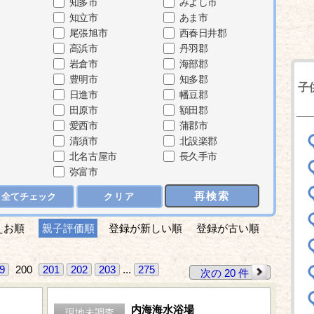
知多市
みよし市
知立市
あま市
尾張旭市
西春日井郡
高浜市
丹羽郡
岩倉市
海部郡
豊明市
知多郡
子
日進市
幡豆郡
田原市
額田郡
愛西市
蒲郡市
清須市
北設楽郡
北名古屋市
長久手市
弥富市
再検索
全てチェック
クリア
えお順
親子評価順
登録が新しい順
登録が古い順
9
200
201
202
203
...
275
次の 20 件
内海海水浴場
現地未調査