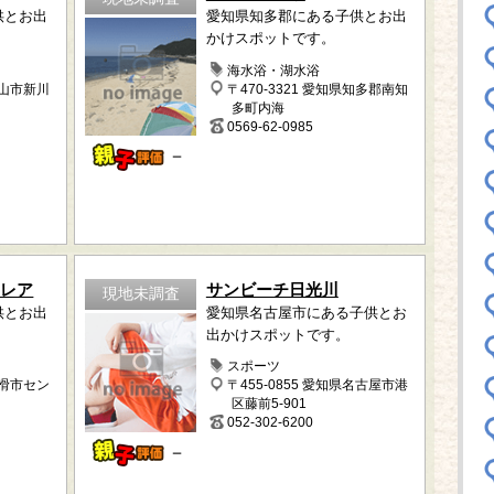
供とお出
愛知県知多郡にある子供とお出
かけスポットです。
ク
海水浴・湖水浴
犬山市新川
〒470-3321 愛知県知多郡南知
多町内海
0569-62-0985
－
トレア
サンビーチ日光川
現地未調査
供とお出
愛知県名古屋市にある子供とお
出かけスポットです。
スポーツ
常滑市セン
〒455-0855 愛知県名古屋市港
区藤前5-901
052-302-6200
－