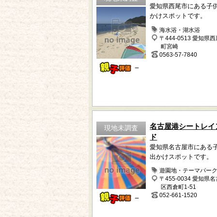
愛知県西尾市にある子
かけスポットです。
海水浴・湖水浴
〒444-0513 愛知県
町宮崎
0563-57-7840
－
名古屋港シートレイ
現地未調査
ド
愛知県名古屋市にある
出かけスポットです。
遊園地・テーマパー
〒455-0034 愛知県
区西倉町1-51
052-661-1520
－