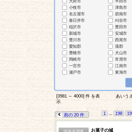
大府市
半田市
小牧市
津島市
名古屋市
碧南市
春日井市
刈谷市
稲沢市
豊田市
新城市
安城市
豊川市
西尾市
愛知郡
蒲郡
豊橋市
犬山市
岡崎市
常滑市
一宮市
江南市
瀬戸市
東海市
[3981 ～ 4000] 件 を表
あいう
示
1
...
198
19
前の 20 件
お菓子の城
現地未調査