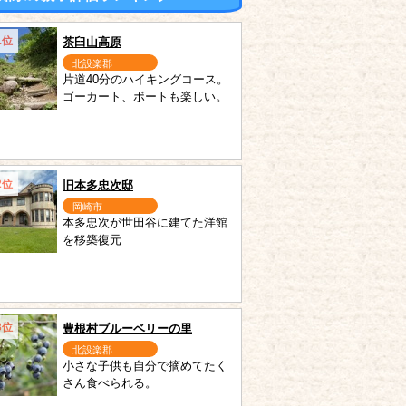
1位
茶臼山高原
北設楽郡
片道40分のハイキングコース。
ゴーカート、ボートも楽しい。
2位
旧本多忠次邸
岡崎市
本多忠次が世田谷に建てた洋館
を移築復元
3位
豊根村ブルーベリーの里
北設楽郡
小さな子供も自分で摘めてたく
さん食べられる。