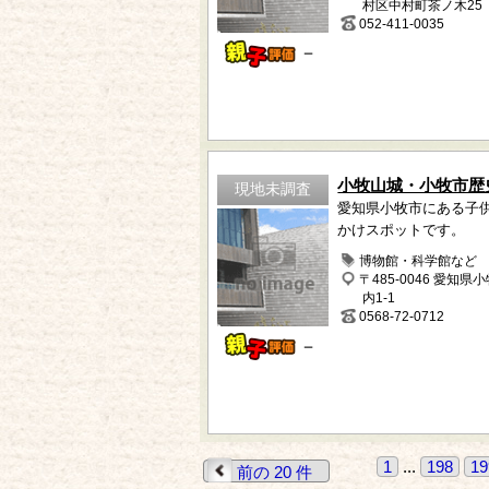
村区中村町茶ノ木25
052-411-0035
－
小牧山城・小牧市歴
現地未調査
愛知県小牧市にある子
かけスポットです。
博物館・科学館など
〒485-0046 愛知県
内1-1
0568-72-0712
－
1
...
198
19
前の 20 件