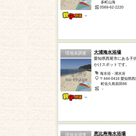
多町山海
0569-62-2220
－
大浦海水浴場
現地未調査
愛知県西尾市にある子
かけスポットです。
海水浴・湖水浴
〒444-0416 愛知県
町佐久島前田66
－
－
恵比寿海水浴場
現地未調査