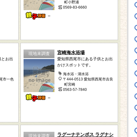
町小野浦
0569-83-6660
－
宮崎海水浴場
現地未調査
供とお出
愛知県西尾市にある子供とお出
かけスポットです。
海水浴・湖水浴
西尾市一色
〒444-0513 愛知県西尾市吉良
町宮崎
0563-57-7840
－
ラグーナテンボス ラグナシ
現地未調査