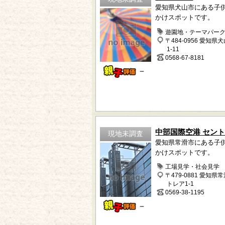
愛知県犬山市にある子
かけスポットです。
遊園地・テーマパー
〒484-0956 愛知県
1-11
0568-67-8181
－
中部国際空港 セン
現地未調査
愛知県常滑市にある子
かけスポットです。
工場見学・社会見学
〒479-0881 愛知県
トレア1-1
0569-38-1195
－