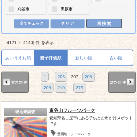
刈谷市
田原市
再検索
全てチェック
クリア
[4121 ～ 4140] 件 を表示
あいうえお順
親子評価順
新しい順
古い順
1
...
206
207
208
前の 20 件
次の 20 件
209
210
...
275
東谷山フルーツパーク
現地未調査
愛知県名古屋市にある子供とお出かけスポット
です。
遊園地・テーマパーク