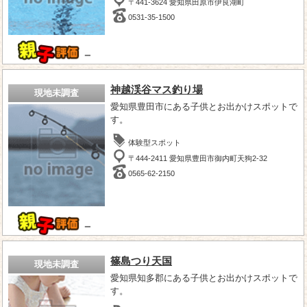
〒441-3624 愛知県田原市伊良湖町
0531-35-1500
－
神越渓谷マス釣り場
現地未調査
愛知県豊田市にある子供とお出かけスポットで
す。
体験型スポット
〒444-2411 愛知県豊田市御内町天狗2-32
0565-62-2150
－
篠島つり天国
現地未調査
愛知県知多郡にある子供とお出かけスポットで
す。