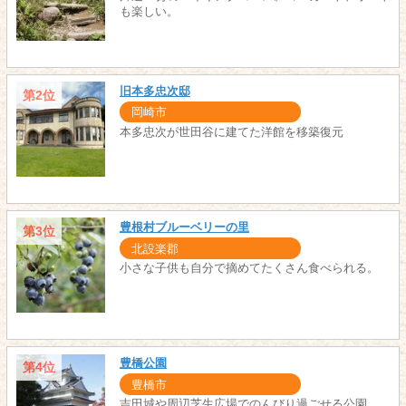
も楽しい。
旧本多忠次邸
第2位
岡崎市
本多忠次が世田谷に建てた洋館を移築復元
豊根村ブルーベリーの里
第3位
北設楽郡
小さな子供も自分で摘めてたくさん食べられる。
豊橋公園
第4位
豊橋市
吉田城や周辺芝生広場でのんびり過ごせる公園。