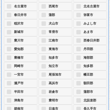
名古屋市
西尾市
北名古屋市
春日井市
蒲郡
弥富市
稲沢市
犬山市
みよし市
新城市
常滑市
あま市
豊川市
江南市
西春日井郡
愛知郡
東海市
丹羽郡
豊橋市
知多市
海部郡
岡崎市
知立市
知多郡
一宮市
尾張旭市
幡豆郡
瀬戸市
高浜市
額田郡
半田市
岩倉市
蒲郡市
津島市
豊明市
北設楽郡
碧南市
日進市
長久手市