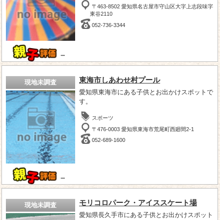
〒463-8502 愛知県名古屋市守山区大字上志段味字
東谷2110
052-736-3344
－
東海市しあわせ村プール
現地未調査
愛知県東海市にある子供とお出かけスポットで
す。
スポーツ
〒476-0003 愛知県東海市荒尾町西廻間2-1
052-689-1600
－
モリコロパーク・アイススケート場
現地未調査
愛知県長久手市にある子供とお出かけスポット