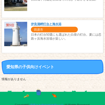
伊良湖岬灯台と海水浴
第5位
田原市
日本の灯台50選にも選ばれた白亜の灯台。夏には恋
路ヶ浜海水浴場が楽しい。
愛知県の子供向けイベント
情報がありません
Copyright©
子供とお出かけ[オデッソ]
. All Rights Reserved.