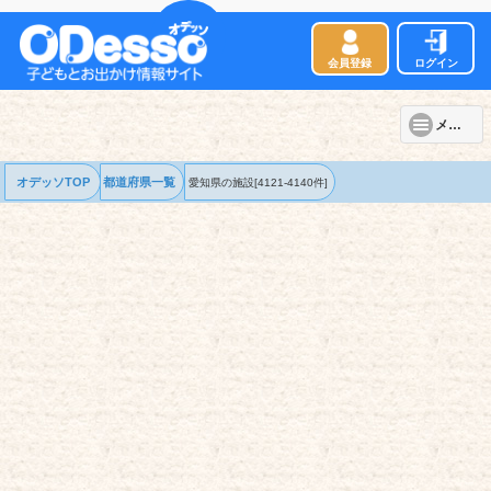
会員登録
ログイン
メニュー
オデッソTOP
都道府県一覧
愛知県の
施設
[4121-4140件]