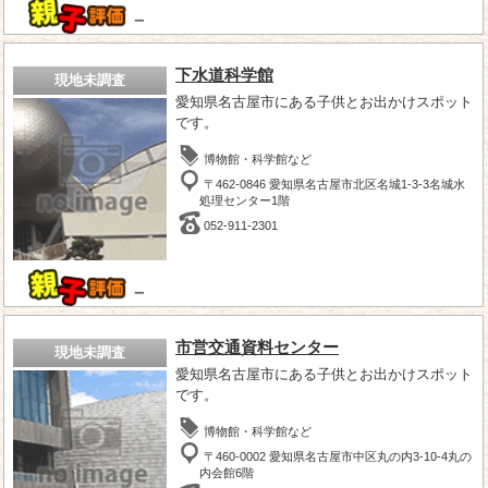
－
下水道科学館
現地未調査
愛知県名古屋市にある子供とお出かけスポット
です。
博物館・科学館など
〒462-0846 愛知県名古屋市北区名城1-3-3名城水
処理センター1階
052-911-2301
－
市営交通資料センター
現地未調査
愛知県名古屋市にある子供とお出かけスポット
です。
博物館・科学館など
〒460-0002 愛知県名古屋市中区丸の内3-10-4丸の
内会館6階