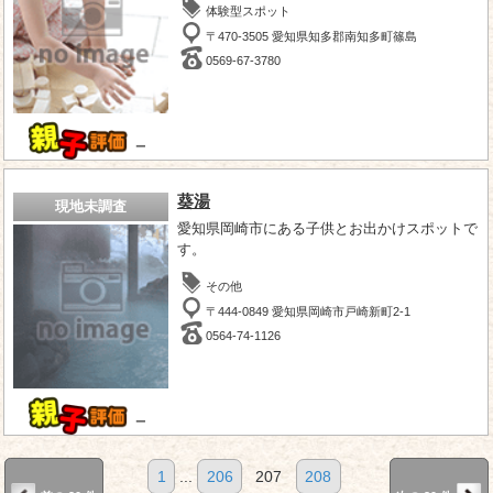
体験型スポット
〒470-3505 愛知県知多郡南知多町篠島
0569-67-3780
－
葵湯
現地未調査
愛知県岡崎市にある子供とお出かけスポットで
す。
その他
〒444-0849 愛知県岡崎市戸崎新町2-1
0564-74-1126
－
1
...
206
207
208