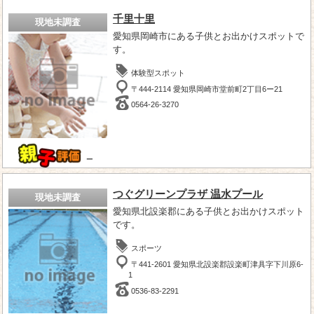
千里十里
現地未調査
愛知県岡崎市にある子供とお出かけスポットで
す。
体験型スポット
〒444-2114 愛知県岡崎市堂前町2丁目6ー21
0564-26-3270
－
つぐグリーンプラザ 温水プール
現地未調査
愛知県北設楽郡にある子供とお出かけスポット
です。
スポーツ
〒441-2601 愛知県北設楽郡設楽町津具字下川原6-
1
0536-83-2291