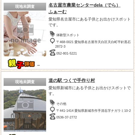
名古屋市農業センターdela（でら）
現地未調査
ふぁーむ
愛知県名古屋市にある子供とお出かけスポット
です。
体験型スポット
〒468-0021 愛知県名古屋市天白区天白町平針黒石
2872-3
052-801-5221
－
道の駅 つくで手作り村
現地未調査
愛知県新城市にある子供とお出かけスポットで
す。
その他
〒441-1414 愛知県新城市作手清岳字ナガラミ10-2
0536-37-2772