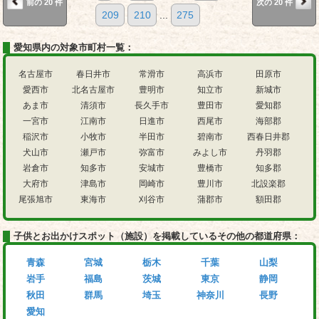
前の 20 件
次の 20 件
209
210
...
275
愛知県内の対象市町村一覧：
名古屋市
春日井市
常滑市
高浜市
田原市
愛西市
北名古屋市
豊明市
知立市
新城市
あま市
清須市
長久手市
豊田市
愛知郡
一宮市
江南市
日進市
西尾市
海部郡
稲沢市
小牧市
半田市
碧南市
西春日井郡
犬山市
瀬戸市
弥富市
みよし市
丹羽郡
岩倉市
知多市
安城市
豊橋市
知多郡
大府市
津島市
岡崎市
豊川市
北設楽郡
尾張旭市
東海市
刈谷市
蒲郡市
額田郡
子供とお出かけスポット（施設）を掲載しているその他の都道府県：
青森
宮城
栃木
千葉
山梨
岩手
福島
茨城
東京
静岡
秋田
群馬
埼玉
神奈川
長野
愛知