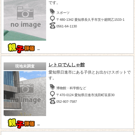
です。
スポーツ
〒480-1342 愛知県長久手市茨ケ廻間乙1533-1
0561-64-1130
－
レトロでんしゃ館
現地未調査
愛知県日進市にある子供とお出かけスポットで
す。
博物館・科学館など
〒470-0124 愛知県日進市浅田町笹原30
052-807-7587
－