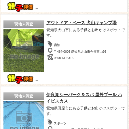
－
アウトドア・ベース 犬山キャンプ場
現地未調査
愛知県犬山市にある子供とお出かけスポットで
す。
宿泊
〒484-0005 愛知県犬山市今井東山95
0568-61-6316
－
伊良湖シーパーク＆スパ 屋外プール ハ
現地未調査
イビスカス
愛知県田原市にある子供とお出かけスポットで
す。
スポーツ