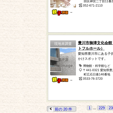
田区神宮二丁目11番2
052-671-2110
－
豊川市御津文化会館
現地未調査
トフルホール）
愛知県豊川市にある子
かけスポットです。
博物館・科学館など
〒441-0321 愛知県
町広石日暮146番地
0533-76-3720
－
1
...
229
23
前の 20 件