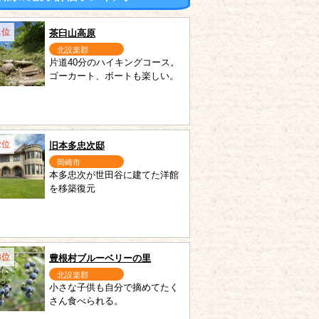
1位
茶臼山高原
北設楽郡
片道40分のハイキングコース。
ゴーカート、ボートも楽しい。
2位
旧本多忠次邸
岡崎市
本多忠次が世田谷に建てた洋館
を移築復元
3位
豊根村ブルーベリーの里
北設楽郡
小さな子供も自分で摘めてたく
さん食べられる。