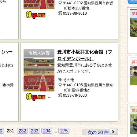
6号
〒441-0202 愛知県豊川市赤坂
町松本250番地
第
0533-88-8010
－
（ハー
豊川市小坂井文化会館（フ
現地未調査
ロイデンホール）
第
供とお出
愛知県豊川市にある子供とお出
かけスポットです。
その他
豊川市御津
〒441-0105 愛知県豊川市伊奈
町新屋97番地2
0533-78-3000
－
第
0
231
232
233
234
...
275
次の 20 件