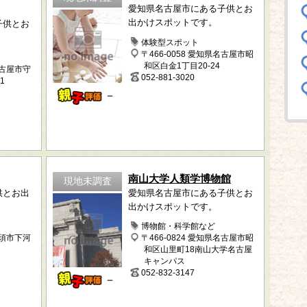
愛知県名古屋市にある子供とお
出かけスポットです。
子供とお
体験型スポット
〒466-0058 愛知県名古屋市昭
和区白金1丁目20-24
名古屋市守
052-881-3020
1
－
南山大学人類学博物館
現地未調査
供とお出
愛知県名古屋市にある子供とお
出かけスポットです。
博物館・科学館など
清須市下河
〒466-0824 愛知県名古屋市昭
和区山里町18南山大学名古屋
キャンパス
052-832-3147
－