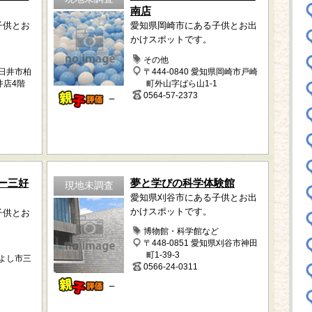
南店
子供とお
愛知県岡崎市にある子供とお出
かけスポットです。
その他
春日井市柏
〒444-0840 愛知県岡崎市戸崎
井店4階
町外山字ばら山1-1
0564-57-2373
－
ー三好
夢と学びの科学体験館
現地未調査
愛知県刈谷市にある子供とお出
かけスポットです。
子供とお
博物館・科学館など
〒448-0851 愛知県刈谷市神田
町1-39-3
みよし市三
0566-24-0311
－