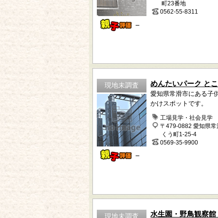
町23番地
0562-55-8311
－
めんたいパーク と
現地未調査
愛知県常滑市にある子
かけスポットです。
工場見学・社会見学
〒479-0882 愛知県
くう町1-25-4
0569-35-9900
－
水生園・野鳥観察館
現地未調査