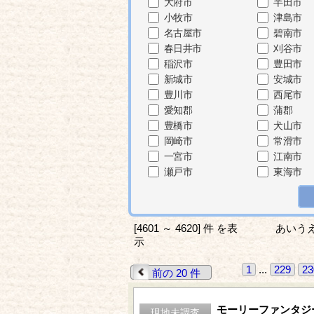
大府市
半田市
小牧市
津島市
名古屋市
碧南市
春日井市
刈谷市
稲沢市
豊田市
新城市
安城市
豊川市
西尾市
愛知郡
蒲郡
豊橋市
犬山市
岡崎市
常滑市
一宮市
江南市
瀬戸市
東海市
[4601 ～ 4620] 件 を表
あいう
示
1
...
229
23
前の 20 件
モーリーファンタジ
現地未調査