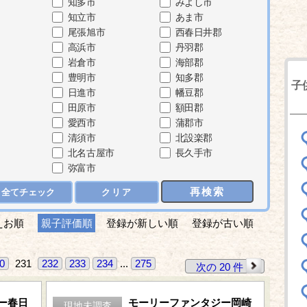
知多市
みよし市
知立市
あま市
尾張旭市
西春日井郡
高浜市
丹羽郡
岩倉市
海部郡
豊明市
知多郡
子
日進市
幡豆郡
田原市
額田郡
愛西市
蒲郡市
清須市
北設楽郡
北名古屋市
長久手市
弥富市
再検索
全てチェック
クリア
えお順
親子評価順
登録が新しい順
登録が古い順
0
231
232
233
234
...
275
次の 20 件
ー春日
モーリーファンタジー岡崎
現地未調査