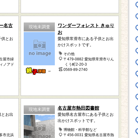
ー名古
ワンダーフォレスト きゅり
現地未調査
お
子供とお
愛知県常滑市にある子供とお出
かけスポットです。
ク
その他
名古屋市緑
〒479-0882 愛知県常滑市りん
ディノアド
くう町2-20-3
0569-89-2740
－
名古屋市熱田図書館
現地未調査
供とお出
愛知県名古屋市にある子供とお
出かけスポットです。
博物館・科学館など
知多市北浜
〒456-0031 愛知県名古屋市熱