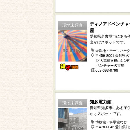
ディノアドベンチャ
現地未調査
屋
愛知県名古屋市にある
出かけスポットです。
遊園地・テーマパー
〒459-8001 愛知県
区大高町文根山1-1
ベンチャー名古屋
－
052-693-8798
知多電力館
現地未調査
愛知県知多市にある子
かけスポットです。
博物館・科学館など
〒478-0046 愛知県