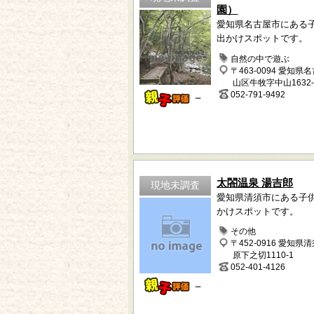
園）
愛知県名古屋市にある
出かけスポットです。
自然の中で遊ぶ
〒463-0094 愛知県
山区牛牧字中山1632-
052-791-9492
－
太閤温泉 湯吉郎
現地未調査
愛知県清須市にある子
かけスポットです。
その他
〒452-0916 愛知県
原下之切1110-1
052-401-4126
－