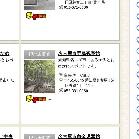
田区神宮三丁目1番15号
052-671-6600
－
こなめ
名古屋市野鳥観察館
現地未調査
供とお出
愛知県名古屋市にある子供とお
出かけスポットです。
自然の中で遊ぶ
常滑市りん
〒455-0845 愛知県名古屋市港
区野跡4丁目11-2
052-381-0160
－
（中央
名古屋市白金児童館
現地未調査