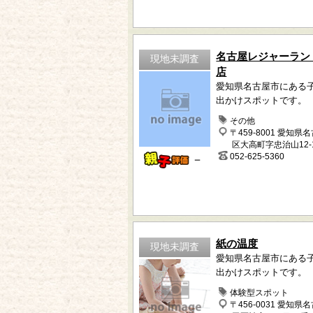
名古屋レジャーラン
現地未調査
店
愛知県名古屋市にある
出かけスポットです。
その他
〒459-8001 愛知県
区大高町字忠治山12-
052-625-5360
－
紙の温度
現地未調査
愛知県名古屋市にある
出かけスポットです。
体験型スポット
〒456-0031 愛知県