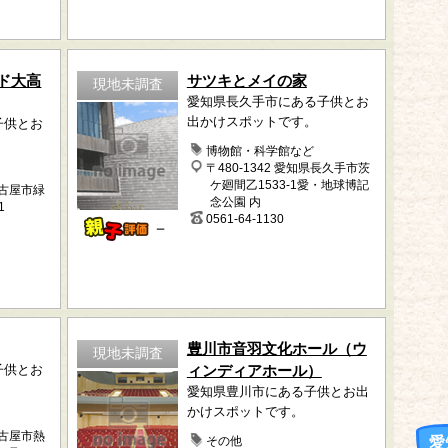
ド大高
サツキとメイの家
現地未調査
愛知県長久手市にある子供とお
出かけスポットです。
子供とお
博物館・科学館など
〒480-1342 愛知県長久手市茨
ケ廻間乙1533-1愛・地球博記
名古屋市緑
念公園 内
1
0561-64-1130
－
豊川市音羽文化ホール（ウ
現地未調査
子供とお
ィンディアホール）
愛知県豊川市にある子供とお出
かけスポットです。
名古屋市熱
愛
その他