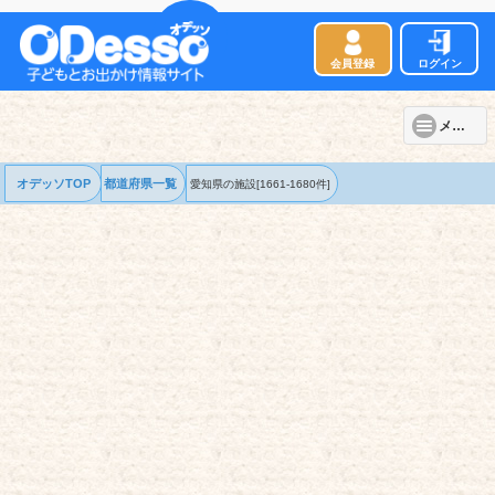
会員登録
ログイン
メニュー
オデッソTOP
都道府県一覧
愛知県の
施設
[1661-1680件]