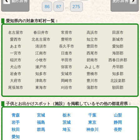
前の 20 件
次の 20 件
86
87
...
275
愛知県内の対象市町村一覧：
名古屋市
春日井市
常滑市
高浜市
田原市
愛西市
北名古屋市
豊明市
知立市
新城市
あま市
清須市
長久手市
豊田市
愛知郡
一宮市
江南市
日進市
西尾市
海部郡
稲沢市
小牧市
半田市
碧南市
西春日井郡
犬山市
瀬戸市
弥富市
みよし市
丹羽郡
岩倉市
知多市
安城市
豊橋市
知多郡
大府市
津島市
岡崎市
豊川市
北設楽郡
尾張旭市
東海市
刈谷市
蒲郡市
額田郡
子供とお出かけスポット（施設）を掲載しているその他の都道府県：
青森
宮城
栃木
千葉
山梨
岩手
福島
茨城
東京
静岡
秋田
群馬
埼玉
神奈川
長野
愛知