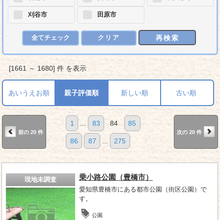
刈谷市
田原市
再検索
全てチェック
クリア
[1661 ～ 1680] 件 を表示
あいうえお順
親子評価順
新しい順
古い順
1
...
83
84
85
前の 20 件
次の 20 件
86
87
...
275
乗小路公園（豊橋市）
現地未調査
愛知県豊橋市にある都市公園（街区公園）で
す。
公園