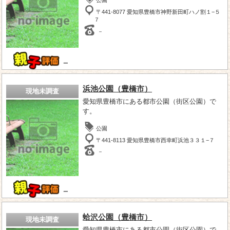
〒441-8077 愛知県豊橋市神野新田町ハノ割１−５
７
－
－
浜池公園（豊橋市）
現地未調査
愛知県豊橋市にある都市公園（街区公園）で
す。
公園
〒441-8113 愛知県豊橋市西幸町浜池３３１−７
－
－
蛤沢公園（豊橋市）
現地未調査
愛知県豊橋市にある都市公園（街区公園）で