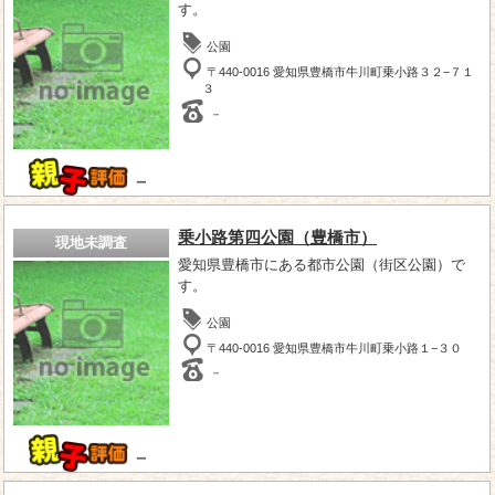
す。
公園
〒440-0016 愛知県豊橋市牛川町乗小路３２−７１
３
－
－
乗小路第四公園（豊橋市）
現地未調査
愛知県豊橋市にある都市公園（街区公園）で
す。
公園
〒440-0016 愛知県豊橋市牛川町乗小路１−３０
－
－