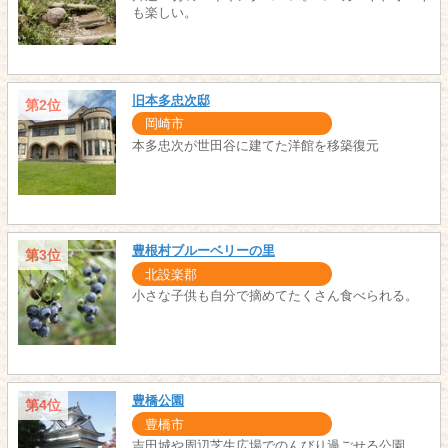
も楽しい。
旧本多忠次邸
第2位
岡崎市
本多忠次が世田谷に建てた洋館を移築復元
豊根村ブルーベリーの里
第3位
北設楽郡
小さな子供も自分で摘めてたくさん食べられる。
豊橋公園
第4位
豊橋市
吉田城や周辺芝生広場でのんびり過ごせる公園。