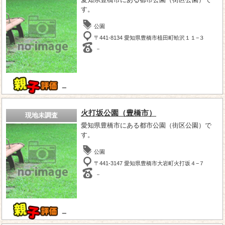
す。
公園
〒441-8134 愛知県豊橋市植田町蛤沢１１−３
－
－
火打坂公園（豊橋市）
現地未調査
愛知県豊橋市にある都市公園（街区公園）で
す。
公園
〒441-3147 愛知県豊橋市大岩町火打坂４−７
－
－