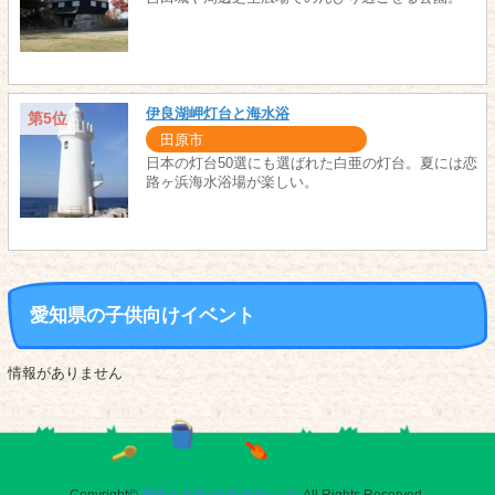
伊良湖岬灯台と海水浴
第5位
田原市
日本の灯台50選にも選ばれた白亜の灯台。夏には恋
路ヶ浜海水浴場が楽しい。
愛知県の子供向けイベント
情報がありません
Copyright©
子供とお出かけ[オデッソ]
. All Rights Reserved.