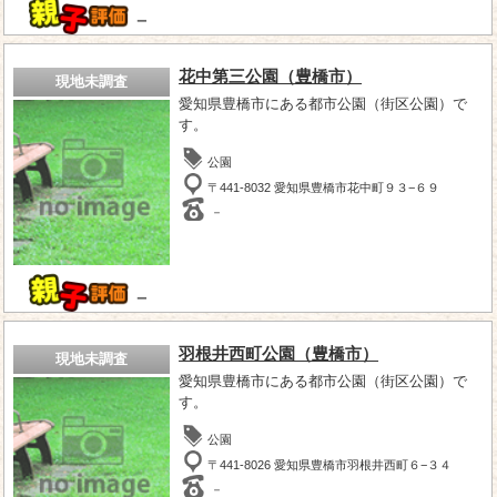
－
花中第三公園（豊橋市）
現地未調査
愛知県豊橋市にある都市公園（街区公園）で
す。
公園
〒441-8032 愛知県豊橋市花中町９３−６９
－
－
羽根井西町公園（豊橋市）
現地未調査
愛知県豊橋市にある都市公園（街区公園）で
す。
公園
〒441-8026 愛知県豊橋市羽根井西町６−３４
－