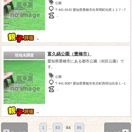
公園
〒441-8142 愛知県豊橋市向草間町向西１２７−７
－
－
富久縞公園（豊橋市）
現地未調査
愛知県豊橋市にある都市公園（街区公園）で
す。
公園
〒441-8087 愛知県豊橋市牟呂町西明治圦添１−１
－
－
1
...
83
84
85