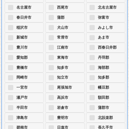
名古屋市
西尾市
北名古屋市
春日井市
蒲郡
弥富市
稲沢市
犬山市
みよし市
新城市
常滑市
あま市
豊川市
江南市
西春日井郡
愛知郡
東海市
丹羽郡
豊橋市
知多市
海部郡
岡崎市
知立市
知多郡
一宮市
尾張旭市
幡豆郡
瀬戸市
高浜市
額田郡
半田市
岩倉市
蒲郡市
津島市
豊明市
北設楽郡
碧南市
日進市
長久手市