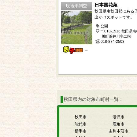
日本国花苑
現地未調査
秋田県南秋田郡にある
出かけスポットです。
公園
〒018-1516 秋田県
川町浜井川字二階
018-874-2503
－
秋田県内の対象市町村一覧：
秋田市
湯沢市
能代市
鹿角市
横手市
由利本荘市