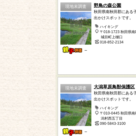
野鳥の森公園
現地未調査
秋田県南秋田郡にある
出かけスポットです。
ハイキング
〒018-1723 秋田県
城目町上樋口
018-852-2134
－
大潟草原鳥獣保護区
現地未調査
秋田県南秋田郡にある
出かけスポットです。
ハイキング
〒010-0445 秋田県
潟村西五丁目
090-5843-3100
－