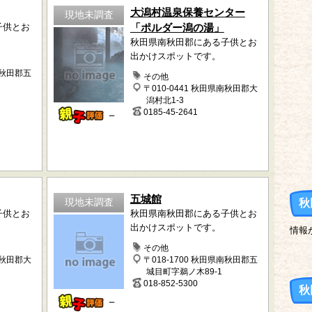
大潟村温泉保養センター
現地未調査
子供とお
「ポルダー潟の湯」
秋田県南秋田郡にある子供とお
出かけスポットです。
南秋田郡五
その他
〒010-0441 秋田県南秋田郡大
潟村北1-3
0185-45-2641
－
五城館
現地未調査
秋
子供とお
秋田県南秋田郡にある子供とお
出かけスポットです。
情報
その他
南秋田郡大
〒018-1700 秋田県南秋田郡五
城目町字鵜ノ木89-1
018-852-5300
秋
－