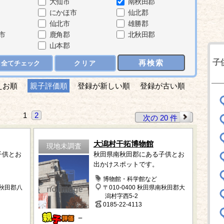
大仙市
南秋田郡
にかほ市
仙北郡
仙北市
雄勝郡
市
鹿角郡
北秋田郡
山本郡
子
再検索
全てチェック
クリア
えお順
親子評価順
登録が新しい順
登録が古い順
1
2
次の 20 件
大潟村干拓博物館
現地未調査
子供とお
秋田県南秋田郡にある子供とお
出かけスポットです。
博物館・科学館など
南秋田郡八
〒010-0400 秋田県南秋田郡大
潟村字西5-2
0185-22-4113
－