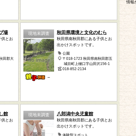
情報
プ場
秋田県環境と文化のむら
現地未調査
子供とお
秋田県南秋田郡にある子供とお
出かけスポットです。
公園
南秋田郡大
〒018-1723 秋田県南秋田郡五
城目町上樋口字山田沢156-1
018-852-2134
－
し館
八郎潟中央児童館
現地未調査
子供とお
秋田県南秋田郡にある子供とお
出かけスポットです。
体験型スポット