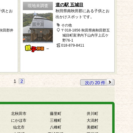
道の駅 五城目
現地未調査
子供とお
秋田県南秋田郡にある子供とお
出かけスポットです。
その他
南秋田郡井
〒018-1856 秋田県南秋田郡五
城目町富津内下山内字上広ケ
野76-1
018-879-8411
－
1
2
次の 20 件
北秋田市
藤里町
井川町
にかほ市
三種町
大潟村
仙北市
八峰町
美郷町