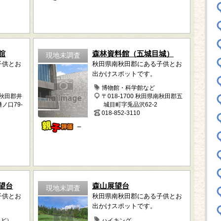
舘
森林資料館（五城目城）
現地未調査
子供とお
秋田県南秋田郡にある子供とお
出かけスポットです。
博物館・科学館など
南秋田郡井
〒018-1700 秋田県南秋田郡五
ノ口79-
城目町字兎品沢62-2
018-852-3110
－
望台
森山展望台
現地未調査
子供とお
秋田県南秋田郡にある子供とお
出かけスポットです。
など）
ハイキング