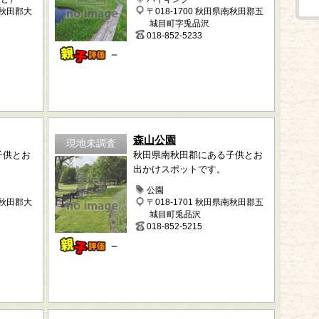
南秋田郡大
〒018-1700 秋田県南秋田郡五
城目町字兎品沢
018-852-5233
－
森山公園
現地未調査
子供とお
秋田県南秋田郡にある子供とお
出かけスポットです。
公園
南秋田郡大
〒018-1701 秋田県南秋田郡五
城目町兎品沢
018-852-5215
－