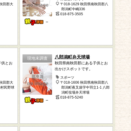
南秋田郡大
〒018-1629 秋田県南秋田郡八
郎潟町中嶋336
018-875-3505
－
八郎潟町弁天球場
現地未調査
子供とお
秋田県南秋田郡にある子供とお
出かけスポットです。
スポーツ
南秋田郡大
〒018-1606 秋田県南秋田郡八
場村民野球
郎潟町夜叉袋字中羽立1-1 八郎
潟町役場弁天球場
018-875-5240
－