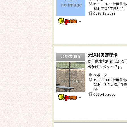
〒010-0400 秋田県
潟村字東2丁目5-48
0185-45-2588
－
大潟村民野球場
現地未調査
秋田県南秋田郡にある
出かけスポットです。
スポーツ
〒010-0441 秋田県
潟村北2-2 大潟村役
場
0185-45-2680
－