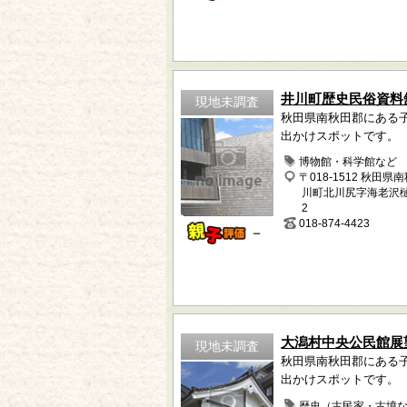
井川町歴史民俗資料
現地未調査
秋田県南秋田郡にある
出かけスポットです。
博物館・科学館など
〒018-1512 秋田県
川町北川尻字海老沢樋
2
018-874-4423
－
大潟村中央公民館展
現地未調査
秋田県南秋田郡にある
出かけスポットです。
歴史（古民家・古墳