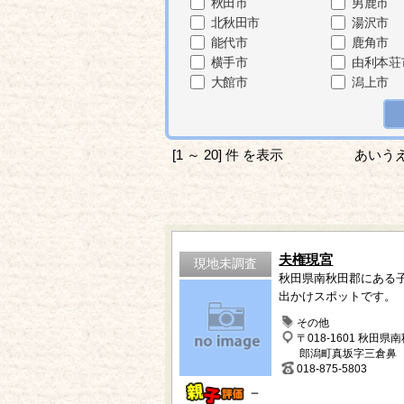
秋田市
男鹿市
北秋田市
湯沢市
能代市
鹿角市
横手市
由利本荘
大館市
潟上市
[1 ～ 20] 件 を表示
あいう
夫権現宮
現地未調査
秋田県南秋田郡にある
出かけスポットです。
その他
〒018-1601 秋田県
郎潟町真坂字三倉鼻
018-875-5803
－