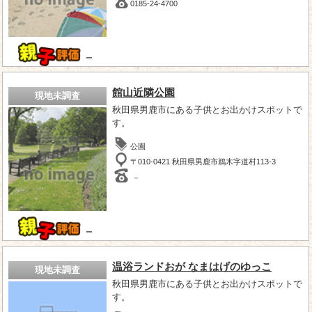
0185-24-4700
－
館山近隣公園
現地未調査
秋田県男鹿市にある子供とお出かけスポットで
す。
公園
〒010-0421 秋田県男鹿市鵜木字道村113-3
－
－
温浴ランドおが なまはげのゆっこ
現地未調査
秋田県男鹿市にある子供とお出かけスポットで
す。