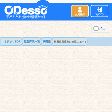
会員登録
ログイン
メニュー
オデッソTOP
都道府県一覧
秋田県
秋田県男鹿市の
施設
[1-20件]