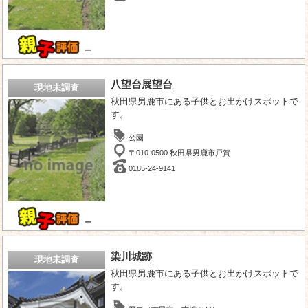
－
八望台展望台
現地未調査
秋田県男鹿市にある子供とお出かけスポットで
す。
公園
〒010-0500 秋田県男鹿市戸賀
0185-24-9141
－
染川城跡
現地未調査
秋田県男鹿市にある子供とお出かけスポットで
す。