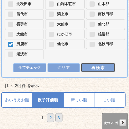
北秋田市
由利本荘市
山本郡
能代市
潟上市
南秋田郡
横手市
大仙市
仙北郡
大館市
にかほ市
雄勝郡
男鹿市
仙北市
北秋田郡
湯沢市
再検索
全てチェック
クリア
[1 ～ 20] 件 を表示
あいうえお順
親子評価順
新しい順
古い順
1
2
3
次の 20 件