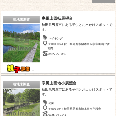
寒風山回転展望台
現地未調査
秋田県男鹿市にある子供とお出かけスポットで
す。
ハイキング
〒010-0344 秋田県男鹿市脇本富永字寒風山62番
地内
0185-25-3055
－
寒風山園地小展望台
現地未調査
秋田県男鹿市にある子供とお出かけスポットで
す。
公園
〒010-0344 秋田県男鹿市脇本富永字岩倉
0185-24-9141