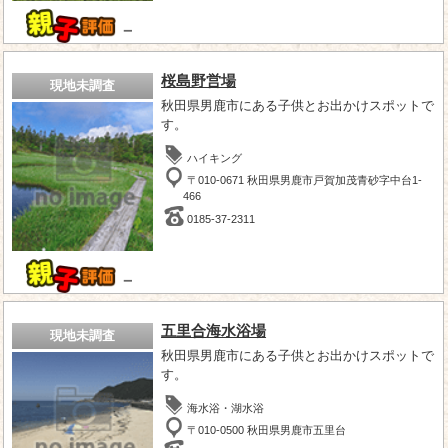
－
桜島野営場
現地未調査
秋田県男鹿市にある子供とお出かけスポットで
す。
ハイキング
〒010-0671 秋田県男鹿市戸賀加茂青砂字中台1-
466
0185-37-2311
－
五里合海水浴場
現地未調査
秋田県男鹿市にある子供とお出かけスポットで
す。
海水浴・湖水浴
〒010-0500 秋田県男鹿市五里台