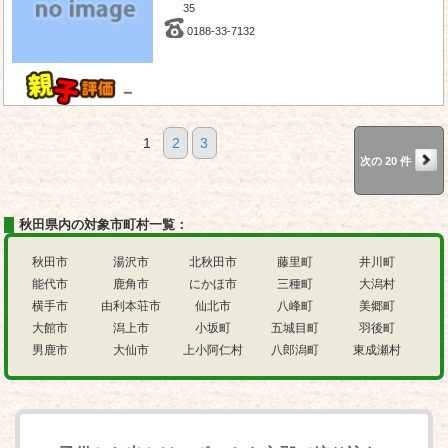
35
0188-33-7132
－
1
2
3
次の 20 件
秋田県内の対象市町村一覧：
秋田市
湯沢市
北秋田市
藤里町
井川町
能代市
鹿角市
にかほ市
三種町
大潟村
横手市
由利本荘市
仙北市
八峰町
美郷町
大館市
潟上市
小坂町
五城目町
羽後町
男鹿市
大仙市
上小阿仁村
八郎潟町
東成瀬村