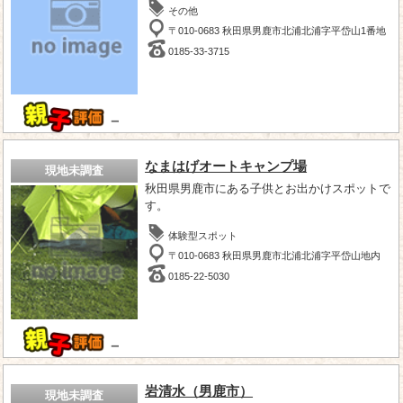
その他
〒010-0683 秋田県男鹿市北浦北浦字平岱山1番地
0185-33-3715
－
なまはげオートキャンプ場
現地未調査
秋田県男鹿市にある子供とお出かけスポットで
す。
体験型スポット
〒010-0683 秋田県男鹿市北浦北浦字平岱山地内
0185-22-5030
－
岩清水（男鹿市）
現地未調査