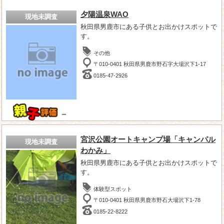
夕陽温泉WAO
現地未調査
秋田県男鹿市にある子供とお出かけスポットで
す。
その他
〒010-0401 秋田県男鹿市野石字大場沢下1-17
0185-47-2926
－
宮沢公園オートキャンプ場「キャンパル
現地未調査
わかみ」
秋田県男鹿市にある子供とお出かけスポットで
す。
体験型スポット
〒010-0401 秋田県男鹿市野石大場沢下1-78
0185-22-8222