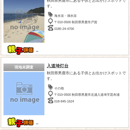
秋田県男鹿市にある子供とお出かけスポットで
す。
海水浴・湖水浴
〒010-0500 秋田県男鹿市戸賀
0185-24-4700
－
入道埼灯台
現地未調査
秋田県男鹿市にある子供とお出かけスポットで
す。
その他
〒010-0500 秋田県男鹿市北浦入道埼字昆布浦
018-845-1624
－