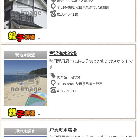
歴史（古民家・古墳など）
〒010-0681 秋田県男鹿市北浦相川
0185-46-4110
－
宮沢海水浴場
現地未調査
秋田県男鹿市にある子供とお出かけスポットで
す。
海水浴・湖水浴
〒010-0401 秋田県男鹿市野石
0185-24-9141
－
戸賀海水浴場
現地未調査