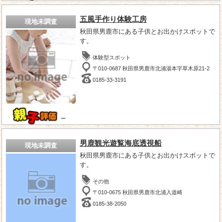
五風手作り体験工房
現地未調査
秋田県男鹿市にある子供とお出かけスポットで
す。
体験型スポット
〒010-0687 秋田県男鹿市北浦湯本字草木原21-2
0185-33-3191
－
男鹿観光遊覧海底透視船
現地未調査
秋田県男鹿市にある子供とお出かけスポットで
す。
その他
〒010-0675 秋田県男鹿市北浦入道崎
0185-38-2050