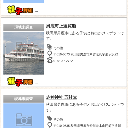
－
男鹿海上遊覧船
現地未調査
秋田県男鹿市にある子供とお出かけスポットで
す。
その他
〒010-0673 秋田県男鹿市戸賀塩浜字壷ヶ沢92
0185-37-2722
－
赤神神社 五社堂
現地未調査
秋田県男鹿市にある子供とお出かけスポットで
す。
その他
〒010-0535 秋田県男鹿市船川港本山門前字祓川