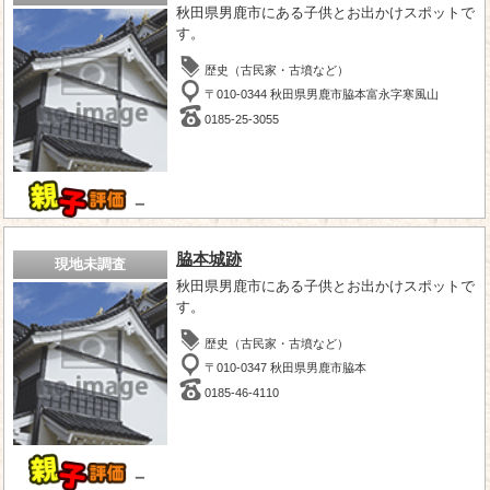
秋田県男鹿市にある子供とお出かけスポットで
す。
歴史（古民家・古墳など）
〒010-0344 秋田県男鹿市脇本富永字寒風山
0185-25-3055
－
脇本城跡
現地未調査
秋田県男鹿市にある子供とお出かけスポットで
す。
歴史（古民家・古墳など）
〒010-0347 秋田県男鹿市脇本
0185-46-4110
－