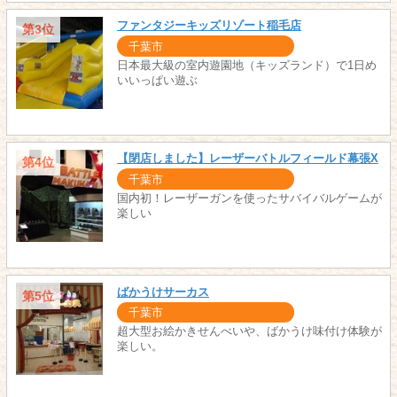
ファンタジーキッズリゾート稲毛店
第3位
千葉市
日本最大級の室内遊園地（キッズランド）で1日め
いいっぱい遊ぶ
【閉店しました】レーザーバトルフィールド幕張X
第4位
千葉市
国内初！レーザーガンを使ったサバイバルゲームが
楽しい
ばかうけサーカス
第5位
千葉市
超大型お絵かきせんべいや、ばかうけ味付け体験が
楽しい。