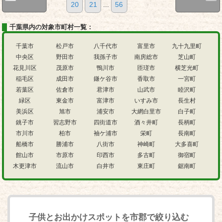
20
21
...
56
千葉県内の対象市町村一覧：
千葉市
松戸市
八千代市
富里市
九十九里町
中央区
野田市
我孫子市
南房総市
芝山町
花見川区
茂原市
鴨川市
匝瑳市
横芝光町
稲毛区
成田市
鎌ケ谷市
香取市
一宮町
若葉区
佐倉市
君津市
山武市
睦沢町
緑区
東金市
富津市
いすみ市
長生村
美浜区
旭市
浦安市
大網白里市
白子町
銚子市
習志野市
四街道市
酒々井町
長柄町
市川市
柏市
袖ケ浦市
栄町
長南町
船橋市
勝浦市
八街市
神崎町
大多喜町
館山市
市原市
印西市
多古町
御宿町
木更津市
流山市
白井市
東庄町
鋸南町
子供とお出かけスポットを市郡で絞り込む