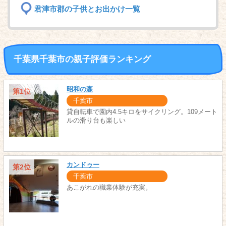
君津市郡の子供とお出かけ一覧
千葉県千葉市の親子評価ランキング
昭和の森
第1位
千葉市
貸自転車で園内4.5キロをサイクリング。109メート
ルの滑り台も楽しい
カンドゥー
第2位
千葉市
あこがれの職業体験が充実。