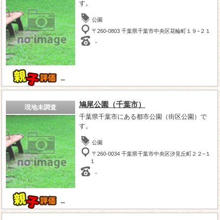
す。
公園
〒260-0803 千葉県千葉市中央区花輪町１９−２１
－
－
鳩尾公園（千葉市）
現地未調査
千葉県千葉市にある都市公園（街区公園）で
す。
公園
〒260-0034 千葉県千葉市中央区汐見丘町２２−１
１
－
－