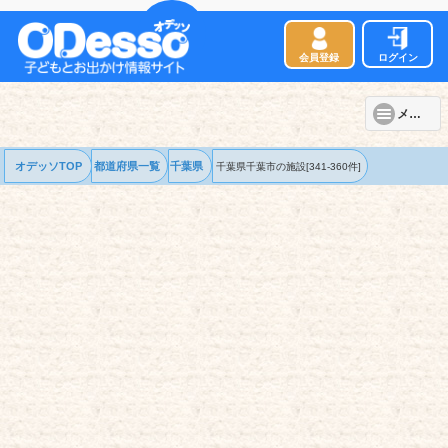
会員登録
ログイン
メニュー
オデッソTOP
都道府県一覧
千葉県
千葉県千葉市の
施設
[341-360件]