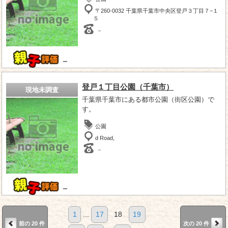
〒260-0032 千葉県千葉市中央区登戸３丁目７−１
５
－
－
登戸１丁目公園（千葉市）
現地未調査
千葉県千葉市にある都市公園（街区公園）で
す。
公園
d Road,
－
－
1
...
17
18
19
前の 20 件
次の 20 件