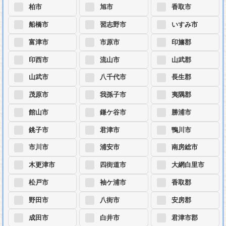
柏市
旭市
香取市
船橋市
習志野市
いすみ市
富津市
市原市
印旛郡
印西市
流山市
山武郡
山武市
八千代市
長生郡
茂原市
我孫子市
夷隅郡
館山市
鎌ケ谷市
勝浦市
銚子市
君津市
鴨川市
市川市
浦安市
南房総市
木更津市
四街道市
大網白里市
松戸市
袖ケ浦市
香取郡
野田市
八街市
安房郡
成田市
白井市
君津市郡