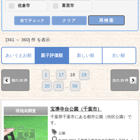
佐倉市
富里市
再検索
全てチェック
クリア
[341 ～ 360] 件 を表示
あいうえお順
親子評価順
新しい順
古い順
1
...
17
18
19
前の 20 件
次の 20 件
20
21
...
56
宝導寺台公園（千葉市）
現地未調査
千葉県千葉市にある都市公園（街区公園）で
す。
公園