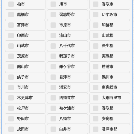
柏市
旭市
香取市
船橋市
習志野市
いすみ市
富津市
市原市
印旛郡
印西市
流山市
山武郡
山武市
八千代市
長生郡
茂原市
我孫子市
夷隅郡
館山市
鎌ケ谷市
勝浦市
銚子市
君津市
鴨川市
市川市
浦安市
南房総市
木更津市
四街道市
大網白里市
松戸市
袖ケ浦市
香取郡
野田市
八街市
安房郡
成田市
白井市
君津市郡