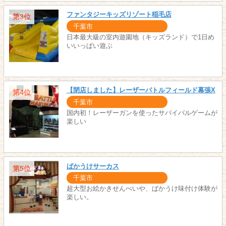
ファンタジーキッズリゾート稲毛店
第3位
千葉市
日本最大級の室内遊園地（キッズランド）で1日め
いいっぱい遊ぶ
【閉店しました】レーザーバトルフィールド幕張X
第4位
千葉市
国内初！レーザーガンを使ったサバイバルゲームが
楽しい
ばかうけサーカス
第5位
千葉市
超大型お絵かきせんべいや、ばかうけ味付け体験が
楽しい。