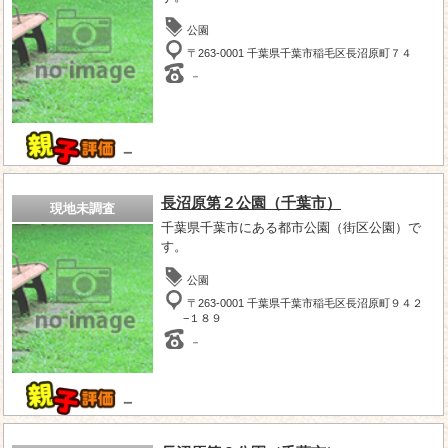
公園
〒263-0001 千葉県千葉市稲毛区長沼原町７４
－
－
長沼原第２公園（千葉市）
現地未調査
千葉県千葉市にある都市公園（街区公園）で
す。
公園
〒263-0001 千葉県千葉市稲毛区長沼原町９４２
−１８９
－
－