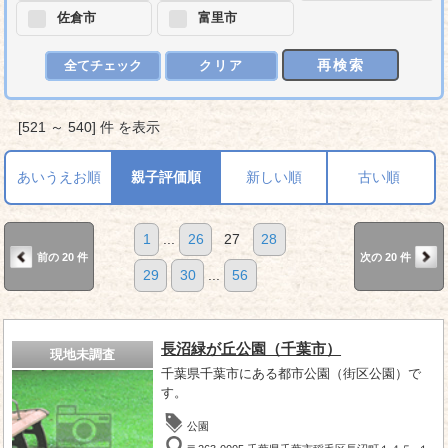
佐倉市
富里市
再検索
全てチェック
クリア
[521 ～ 540] 件 を表示
あいうえお順
親子評価順
新しい順
古い順
1
...
26
27
28
前の 20 件
次の 20 件
29
30
...
56
長沼緑が丘公園（千葉市）
現地未調査
千葉県千葉市にある都市公園（街区公園）で
す。
公園