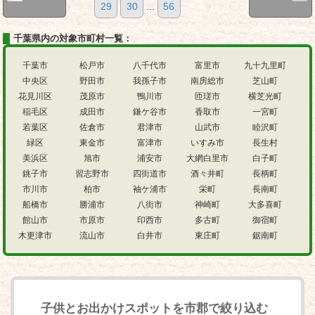
29
30
...
56
千葉県内の対象市町村一覧：
千葉市
松戸市
八千代市
富里市
九十九里町
中央区
野田市
我孫子市
南房総市
芝山町
花見川区
茂原市
鴨川市
匝瑳市
横芝光町
稲毛区
成田市
鎌ケ谷市
香取市
一宮町
若葉区
佐倉市
君津市
山武市
睦沢町
緑区
東金市
富津市
いすみ市
長生村
美浜区
旭市
浦安市
大網白里市
白子町
銚子市
習志野市
四街道市
酒々井町
長柄町
市川市
柏市
袖ケ浦市
栄町
長南町
船橋市
勝浦市
八街市
神崎町
大多喜町
館山市
市原市
印西市
多古町
御宿町
木更津市
流山市
白井市
東庄町
鋸南町
子供とお出かけスポットを市郡で絞り込む