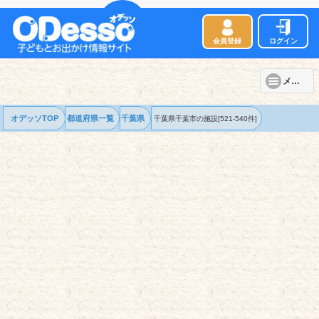
会員登録
ログイン
メニュー
オデッソTOP
都道府県一覧
千葉県
千葉県千葉市の
施設
[521-540件]