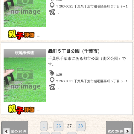
〒263-0021 千葉県千葉市稲毛区轟町２丁目８−１
－
－
轟町５丁目公園（千葉市）
現地未調査
千葉県千葉市にある都市公園（街区公園）で
す。
公園
〒263-0021 千葉県千葉市稲毛区轟町５丁目３−１
－
－
1
...
26
27
28
前の 20 件
次の 20 件