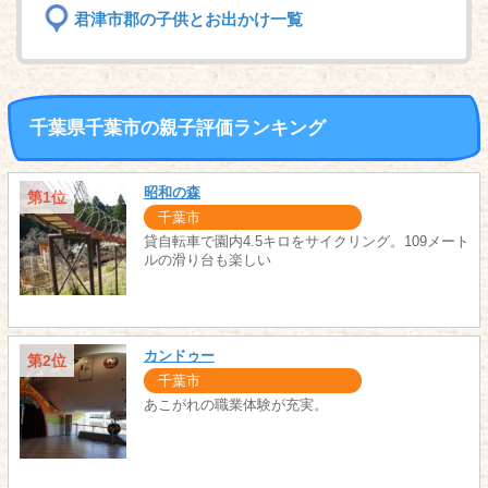
君津市郡の子供とお出かけ一覧
千葉県千葉市の親子評価ランキング
昭和の森
第1位
千葉市
貸自転車で園内4.5キロをサイクリング。109メート
ルの滑り台も楽しい
カンドゥー
第2位
千葉市
あこがれの職業体験が充実。