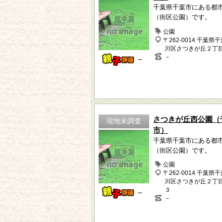
千葉県千葉市にある都
（街区公園）です。
公園
〒262-0014 千葉県
川区さつきが丘２丁
－
－
さつきが丘西公園（
現地未調査
市）
千葉県千葉市にある都
（街区公園）です。
公園
〒262-0014 千葉県
川区さつきが丘２丁
３
－
－