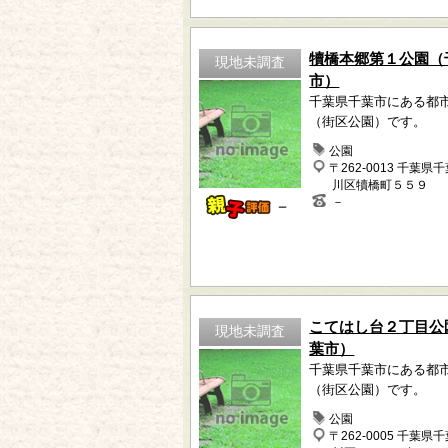
犢橋本郷第１公園（
現地未調査
市）
千葉県千葉市にある都
（街区公園）です。
公園
〒262-0013 千葉県
川区犢橋町５５９
－
－
こてはし台２丁目公
現地未調査
葉市）
千葉県千葉市にある都
（街区公園）です。
公園
〒262-0005 千葉県