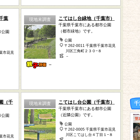
千葉
こてはし台緑地（千葉市）
現地未調査
千葉県千葉市にある都市公園
（都市緑地）です。
市公園
公園
〒262-0011 千葉県千葉市花見
川区三角町２３０−８
千葉市花見
－
－
園（千
こてはし台公園（千葉市）
千
現地未調査
千葉県千葉市にある都市公園
（近隣公園）です。
市公園
第
公園
〒262-0005 千葉県千葉市花見
川区こてはし台４丁目１−８
千葉市花見