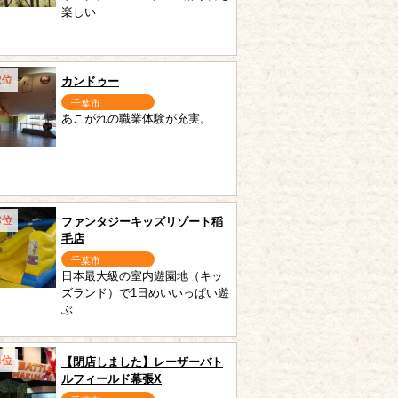
楽しい
2位
カンドゥー
千葉市
あこがれの職業体験が充実。
3位
ファンタジーキッズリゾート稲
毛店
千葉市
日本最大級の室内遊園地（キッ
ズランド）で1日めいいっぱい遊
ぶ
4位
【閉店しました】レーザーバト
ルフィールド幕張X