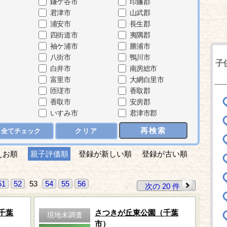
鎌ケ谷市
印旛郡
君津市
山武郡
浦安市
長生郡
四街道市
夷隅郡
袖ケ浦市
勝浦市
八街市
鴨川市
子
白井市
南房総市
富里市
大網白里市
匝瑳市
香取郡
香取市
安房郡
いすみ市
君津市郡
再検索
全てチェック
クリア
えお順
親子評価順
登録が新しい順
登録が古い順
51
52
53
54
55
56
次の 20 件
千葉
さつきが丘東公園（千葉
現地未調査
市）