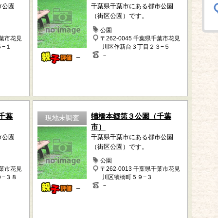
市公園
千葉県千葉市にある都市公園
（街区公園）です。
公園
千葉市花見
〒262-0045 千葉県千葉市花見
５−１
川区作新台３丁目２３−５
－
－
千葉
犢橋本郷第３公園（千葉
現地未調査
市）
市公園
千葉県千葉市にある都市公園
（街区公園）です。
公園
千葉市花見
〒262-0013 千葉県千葉市花見
０−３８
川区犢橋町５９−３
－
－