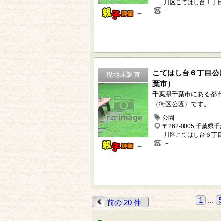
川区こてはし台１丁
－
－
こてはし台６丁目公
現地未調査
葉市）
千葉県千葉市にある都
（街区公園）です。
公園
〒262-0005 千葉県
川区こてはし台６丁
－
－
1
...
前の 20 件