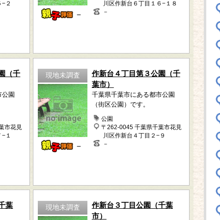
５−２
川区作新台６丁目１６−１８
－
－
園（千
作新台４丁目第３公園（千
現地未調査
葉市）
市公園
千葉県千葉市にある都市公園
（街区公園）です。
公園
千葉市花見
〒262-0045 千葉県千葉市花見
７−１
川区作新台４丁目２−９
－
－
千葉
作新台３丁目公園（千葉
現地未調査
市）