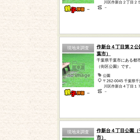
川区作新台２丁目２
－
－
作新台４丁目第２公
現地未調査
葉市）
千葉県千葉市にある都
（街区公園）です。
公園
〒262-0045 千葉県
川区作新台４丁目１
－
－
作新台４丁目公園（
現地未調査
市）