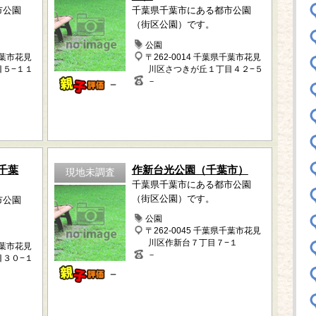
市公園
千葉県千葉市にある都市公園
（街区公園）です。
公園
千葉市花見
〒262-0014 千葉県千葉市花見
目５−１１
川区さつきが丘１丁目４２−５
－
－
千葉
作新台光公園（千葉市）
現地未調査
千葉県千葉市にある都市公園
（街区公園）です。
市公園
公園
〒262-0045 千葉県千葉市花見
川区作新台７丁目７−１
千葉市花見
－
目３０−１
－