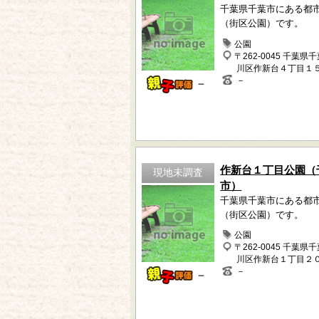
千葉県千葉市にある都
（街区公園）です。
公園
〒262-0045 千葉県
川区作新台４丁目１
－
－
作新台１丁目公園（
現地未調査
市）
千葉県千葉市にある都
（街区公園）です。
公園
〒262-0045 千葉県
川区作新台１丁目２
－
－