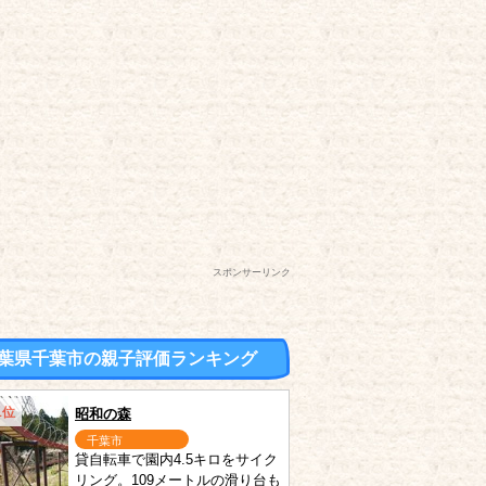
スポンサーリンク
葉県千葉市の親子評価ランキング
1位
昭和の森
千葉市
貸自転車で園内4.5キロをサイク
リング。109メートルの滑り台も