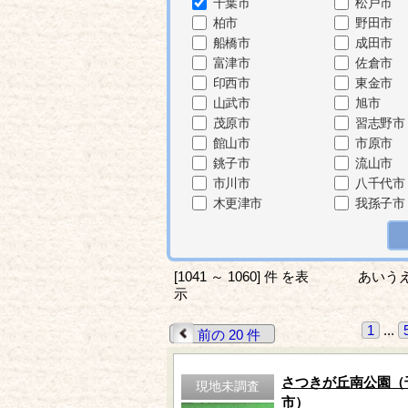
千葉市
松戸市
柏市
野田市
船橋市
成田市
富津市
佐倉市
印西市
東金市
山武市
旭市
茂原市
習志野市
館山市
市原市
銚子市
流山市
市川市
八千代市
木更津市
我孫子市
[1041 ～ 1060] 件 を表
あいう
示
1
...
前の 20 件
さつきが丘南公園（
現地未調査
市）