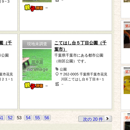
－
目９−３
－
第
園（千
こてはし台５丁目公園（千
現地未調査
葉市）
市公園
千葉県千葉市にある都市公園
（街区公園）です。
公園
第
千葉市花見
〒262-0005 千葉県千葉市花見
目２１−１
川区こてはし台６丁目８−１
－
－
51
52
53
54
55
56
第
次の 20 件