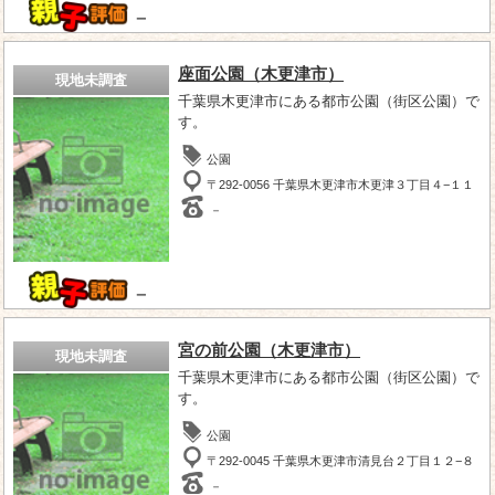
－
座面公園（木更津市）
現地未調査
千葉県木更津市にある都市公園（街区公園）で
す。
公園
〒292-0056 千葉県木更津市木更津３丁目４−１１
－
－
宮の前公園（木更津市）
現地未調査
千葉県木更津市にある都市公園（街区公園）で
す。
公園
〒292-0045 千葉県木更津市清見台２丁目１２−８
－