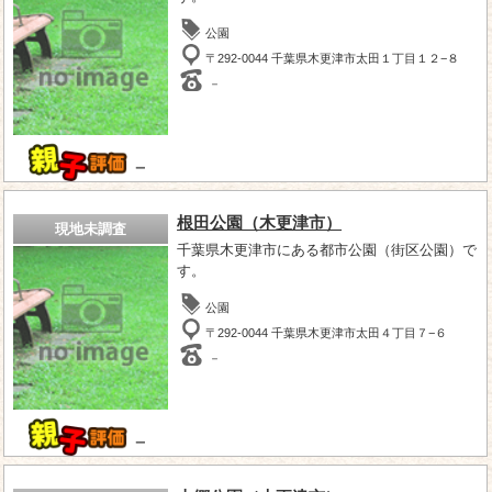
公園
〒292-0044 千葉県木更津市太田１丁目１２−８
－
－
根田公園（木更津市）
現地未調査
千葉県木更津市にある都市公園（街区公園）で
す。
公園
〒292-0044 千葉県木更津市太田４丁目７−６
－
－