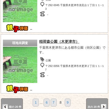
〒292-0045 千葉県木更津市清見台１丁目１１−１
３
－
－
稲荷森公園（木更津市）
現地未調査
千葉県木更津市にある都市公園（街区公園）で
す。
公園
〒292-0056 千葉県木更津市木更津２丁目１１−１
７
－
－
1
...
6
7
8
9
前の 20 件
次の 20 件