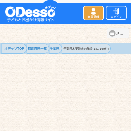
会員登録
ログイン
メニュー
オデッソTOP
都道府県一覧
千葉県
千葉県木更津市の
施設
[141-160件]