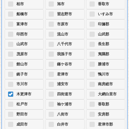
柏市
旭市
香取市
船橋市
習志野市
いすみ市
富津市
市原市
印旛郡
印西市
流山市
山武郡
山武市
八千代市
長生郡
茂原市
我孫子市
夷隅郡
館山市
鎌ケ谷市
勝浦市
銚子市
君津市
鴨川市
市川市
浦安市
南房総市
木更津市
四街道市
大網白里市
松戸市
袖ケ浦市
香取郡
野田市
八街市
安房郡
成田市
白井市
君津市郡