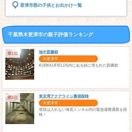
君津市郡の子供とお出かけ一覧
千葉県木更津市の親子評価ランキング
地中図書館
第1位
木更津市
KURKKUFIELDS内にある緑に埋もれた図書館
東京湾アクアライン裏側探検
第2位
木更津市
普段は入れない海底トンネル内の緊急避難通路を探
検！