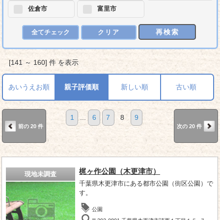
佐倉市
富里市
再検索
全てチェック
クリア
[141 ～ 160] 件 を表示
あいうえお順
親子評価順
新しい順
古い順
1
...
6
7
8
9
前の 20 件
次の 20 件
梶ヶ作公園（木更津市）
現地未調査
千葉県木更津市にある都市公園（街区公園）で
す。
公園