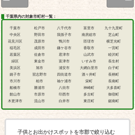
千葉県内の対象市町村一覧：
千葉市
松戸市
八千代市
富里市
九十九里町
中央区
野田市
我孫子市
南房総市
芝山町
花見川区
茂原市
鴨川市
匝瑳市
横芝光町
稲毛区
成田市
鎌ケ谷市
香取市
一宮町
若葉区
佐倉市
君津市
山武市
睦沢町
緑区
東金市
富津市
いすみ市
長生村
美浜区
旭市
浦安市
大網白里市
白子町
銚子市
習志野市
四街道市
酒々井町
長柄町
市川市
柏市
袖ケ浦市
栄町
長南町
船橋市
勝浦市
八街市
神崎町
大多喜町
館山市
市原市
印西市
多古町
御宿町
木更津市
流山市
白井市
東庄町
鋸南町
子供とお出かけスポットを市郡で絞り込む