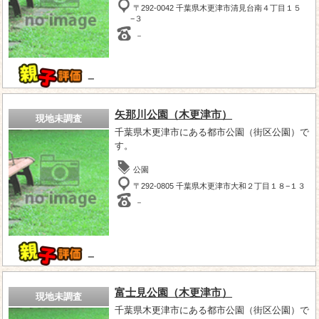
〒292-0042 千葉県木更津市清見台南４丁目１５
−３
－
－
矢那川公園（木更津市）
現地未調査
千葉県木更津市にある都市公園（街区公園）で
す。
公園
〒292-0805 千葉県木更津市大和２丁目１８−１３
－
－
富士見公園（木更津市）
現地未調査
千葉県木更津市にある都市公園（街区公園）で