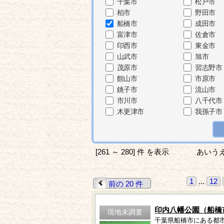
千葉市
松戸市
柏市
野田市
船橋市
成田市
富津市
佐倉市
印西市
東金市
山武市
旭市
茂原市
習志野市
館山市
市原市
銚子市
流山市
市川市
八千代市
木更津市
我孫子市
[261 ～ 280] 件 を表示
あいう
1
...
12
前の 20 件
印内八幡公園（船橋
現地未調査
千葉県船橋市にある都