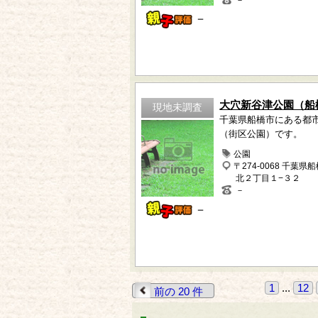
－
－
大穴新谷津公園（船
現地未調査
千葉県船橋市にある都
（街区公園）です。
公園
〒274-0068 千葉県
北２丁目１−３２
－
－
1
...
12
前の 20 件