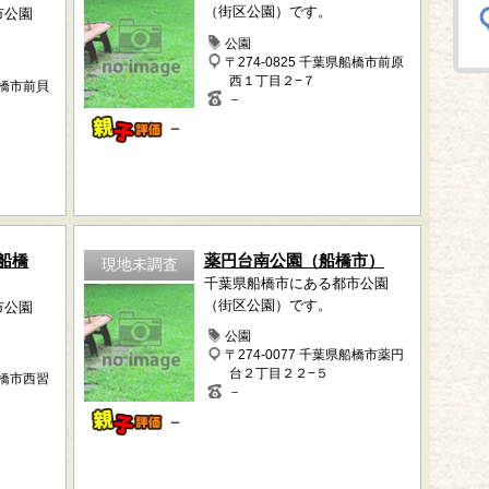
（街区公園）です。
市公園
公園
〒274-0825 千葉県船橋市前原
西１丁目２−７
船橋市前貝
－
－
船橋
薬円台南公園（船橋市）
現地未調査
千葉県船橋市にある都市公園
（街区公園）です。
市公園
公園
〒274-0077 千葉県船橋市薬円
台２丁目２２−５
船橋市西習
－
－