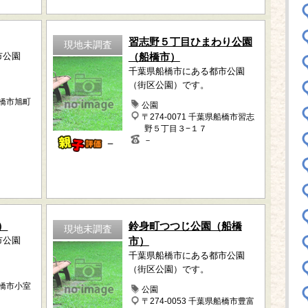
習志野５丁目ひまわり公園
現地未調査
市公園
（船橋市）
千葉県船橋市にある都市公園
（街区公園）です。
船橋市旭町
公園
〒274-0071 千葉県船橋市習志
野５丁目３−１７
－
－
）
鈴身町つつじ公園（船橋
現地未調査
市公園
市）
千葉県船橋市にある都市公園
（街区公園）です。
船橋市小室
公園
〒274-0053 千葉県船橋市豊富