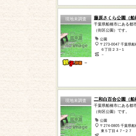
藤原さくら公園（船
現地未調査
千葉県船橋市にある都
（街区公園）です。
公園
〒273-0047 千葉県
６丁目２３−１
－
－
二和白百合公園（船
現地未調査
千葉県船橋市にある都
（街区公園）です。
公園
〒274-0805 千葉県
東５丁目４７−２７