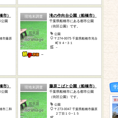
橋市）
滝の作向台公園（船橋市）
現地未調査
市公園
千葉県船橋市にある都市公園
（街区公園）です。
公園
船橋市藤原
〒274-0075 千葉県船橋市滝台
町９４−３１
－
－
橋市）
藤原こばと公園（船橋市）
千
現地未調査
市公園
千葉県船橋市にある都市公園
（街区公園）です。
第
公園
船橋市二和
〒273-0047 千葉県船橋市藤原
２丁目１０−１５