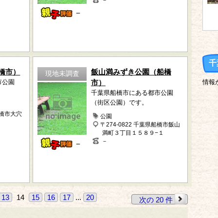
－
－
千
橋市）
飯山満みずき公園（船橋
現地未調査
市公園
市）
情報
千葉県船橋市にある都市公園
（街区公園）です。
船橋市大穴
公園
〒274-0822 千葉県船橋市飯山
満町３丁目１５８９−１
－
－
13
14
15
16
17
...
20
次の 20 件