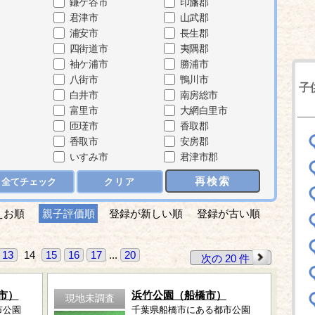
鎌ケ谷市
印旛郡
君津市
山武郡
浦安市
長生郡
四街道市
夷隅郡
袖ケ浦市
勝浦市
八街市
鴨川市
子
白井市
南房総市
富里市
大網白里市
匝瑳市
香取郡
香取市
安房郡
いすみ市
君津市郡
再検索
全てチェック
クリア
えお順
親子評価順
登録が新しい順
登録が古い順
13
14
15
16
17
...
20
次の 20 件
市）
浜竹公園（船橋市）
現地未調査
市公園
千葉県船橋市にある都市公園