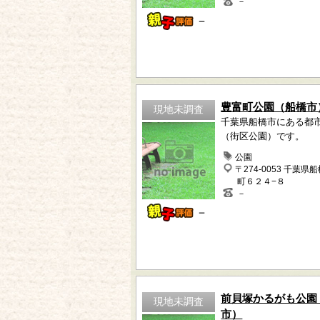
－
－
豊富町公園（船橋市
現地未調査
千葉県船橋市にある都
（街区公園）です。
公園
〒274-0053 千葉県
町６２４−８
－
－
前貝塚かるがも公園
現地未調査
市）