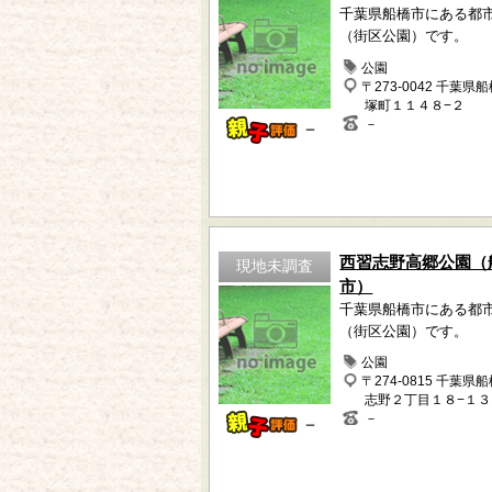
千葉県船橋市にある都
（街区公園）です。
公園
〒273-0042 千葉県
塚町１１４８−２
－
－
西習志野高郷公園（
現地未調査
市）
千葉県船橋市にある都
（街区公園）です。
公園
〒274-0815 千葉県
志野２丁目１８−１３
－
－