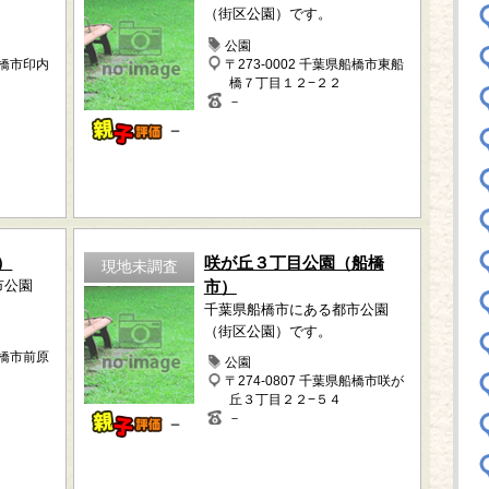
（街区公園）です。
公園
船橋市印内
〒273-0002 千葉県船橋市東船
橋７丁目１２−２２
－
－
）
咲が丘３丁目公園（船橋
現地未調査
市公園
市）
千葉県船橋市にある都市公園
（街区公園）です。
船橋市前原
公園
〒274-0807 千葉県船橋市咲が
丘３丁目２２−５４
－
－