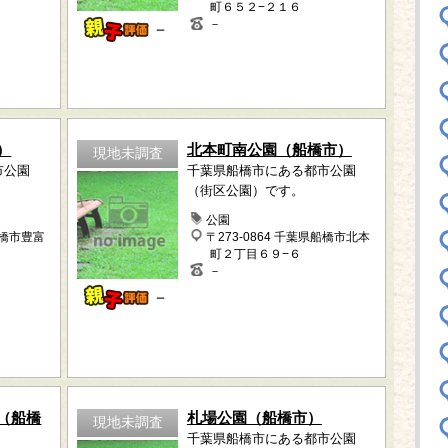
町６５２−２１６
－
－
）
北本町南公園（船橋市）
現地未調査
市公園
千葉県船橋市にある都市公園
（街区公園）です。
公園
船橋市豊富
〒273-0864 千葉県船橋市北本
町２丁目６９−６
－
－
（船橋
札場公園（船橋市）
現地未調査
千葉県船橋市にある都市公園