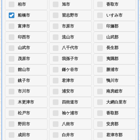
柏市
旭市
香取市
船橋市
習志野市
いすみ市
富津市
市原市
印旛郡
印西市
流山市
山武郡
山武市
八千代市
長生郡
茂原市
我孫子市
夷隅郡
館山市
鎌ケ谷市
勝浦市
銚子市
君津市
鴨川市
市川市
浦安市
南房総市
木更津市
四街道市
大網白里市
松戸市
袖ケ浦市
香取郡
野田市
八街市
安房郡
成田市
白井市
君津市郡