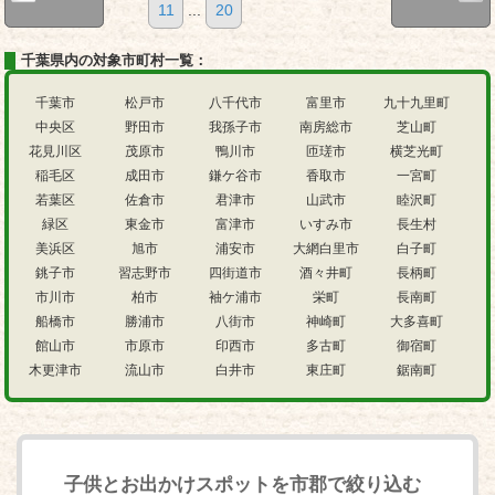
11
...
20
千葉県内の対象市町村一覧：
千葉市
松戸市
八千代市
富里市
九十九里町
中央区
野田市
我孫子市
南房総市
芝山町
花見川区
茂原市
鴨川市
匝瑳市
横芝光町
稲毛区
成田市
鎌ケ谷市
香取市
一宮町
若葉区
佐倉市
君津市
山武市
睦沢町
緑区
東金市
富津市
いすみ市
長生村
美浜区
旭市
浦安市
大網白里市
白子町
銚子市
習志野市
四街道市
酒々井町
長柄町
市川市
柏市
袖ケ浦市
栄町
長南町
船橋市
勝浦市
八街市
神崎町
大多喜町
館山市
市原市
印西市
多古町
御宿町
木更津市
流山市
白井市
東庄町
鋸南町
子供とお出かけスポットを市郡で絞り込む