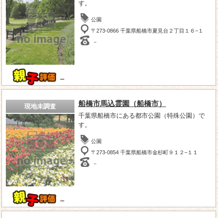
す。
公園
〒273-0866 千葉県船橋市夏見台２丁目１６−１
－
－
船橋市馬込霊園（船橋市）
現地未調査
千葉県船橋市にある都市公園（特殊公園）で
す。
公園
〒273-0854 千葉県船橋市金杉町９１２−１１
－
－