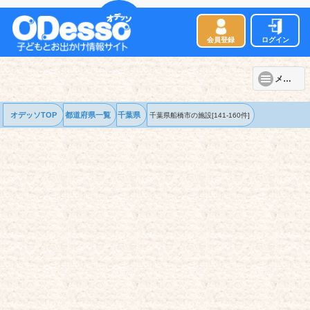
会員登録
ログイン
メニュー
オデッソTOP
都道府県一覧
千葉県
千葉県船橋市の
施設
[141-160件]