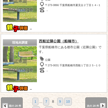
〒273-0866 千葉県船橋市夏見台２丁目１４−１
－
－
西船近隣公園（船橋市）
現地未調査
千葉県船橋市にある都市公園（近隣公園）で
す。
公園
〒273-0031 千葉県船橋市西船１丁目２５−１０
－
－
1
...
7
8
9
10
前の 20 件
次の 20 件