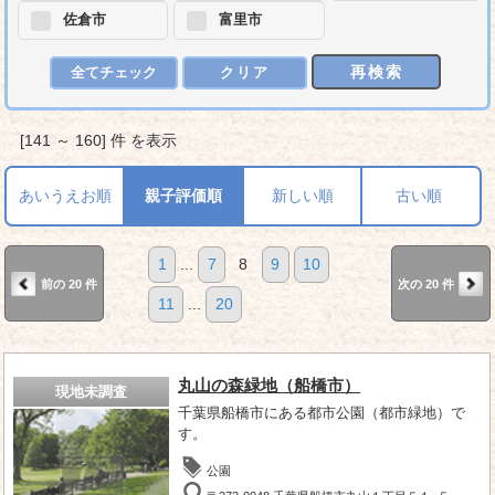
佐倉市
富里市
再検索
全てチェック
クリア
[141 ～ 160] 件 を表示
あいうえお順
親子評価順
新しい順
古い順
1
...
7
8
9
10
前の 20 件
次の 20 件
11
...
20
丸山の森緑地（船橋市）
現地未調査
千葉県船橋市にある都市公園（都市緑地）で
す。
公園