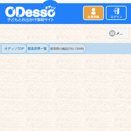
会員登録
ログイン
メニュー
オデッソTOP
都道府県一覧
群馬県の
施設
[701-720件]