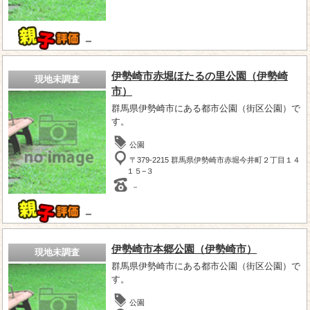
－
伊勢崎市赤堀ほたるの里公園（伊勢崎
現地未調査
市）
群馬県伊勢崎市にある都市公園（街区公園）で
す。
公園
〒379-2215 群馬県伊勢崎市赤堀今井町２丁目１４
１５−３
－
－
伊勢崎市本郷公園（伊勢崎市）
現地未調査
群馬県伊勢崎市にある都市公園（街区公園）で
す。
公園