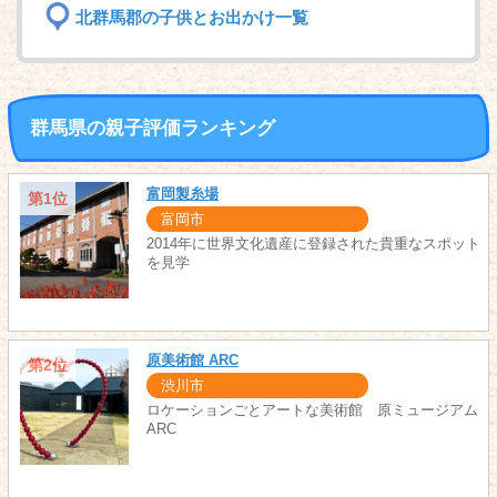
北群馬郡の子供とお出かけ一覧
群馬県の親子評価ランキング
富岡製糸場
第1位
富岡市
2014年に世界文化遺産に登録された貴重なスポット
を見学
原美術館 ARC
第2位
渋川市
ロケーションごとアートな美術館 原ミュージアム
ARC