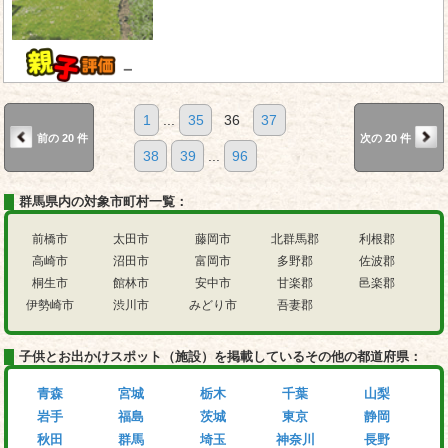
－
1
...
35
36
37
前の 20 件
次の 20 件
38
39
...
96
群馬県内の対象市町村一覧：
前橋市
太田市
藤岡市
北群馬郡
利根郡
高崎市
沼田市
富岡市
多野郡
佐波郡
桐生市
館林市
安中市
甘楽郡
邑楽郡
伊勢崎市
渋川市
みどり市
吾妻郡
子供とお出かけスポット（施設）を掲載しているその他の都道府県：
青森
宮城
栃木
千葉
山梨
岩手
福島
茨城
東京
静岡
秋田
群馬
埼玉
神奈川
長野