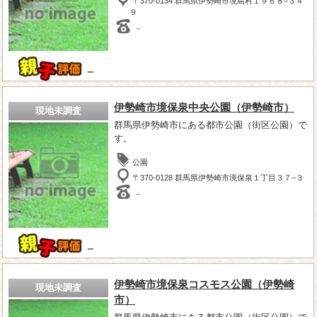
〒370-0134 群馬県伊勢崎市境島村１９６８−３４
９
－
－
伊勢崎市境保泉中央公園（伊勢崎市）
現地未調査
群馬県伊勢崎市にある都市公園（街区公園）で
す。
公園
〒370-0128 群馬県伊勢崎市境保泉１丁目３７−３
－
－
伊勢崎市境保泉コスモス公園（伊勢崎
現地未調査
市）