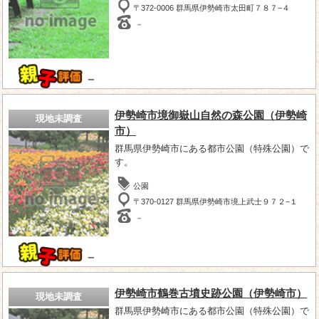
〒372-0006 群馬県伊勢崎市太田町７８７−４
－
－
伊勢崎市境御嶽山自然の森公園（伊勢崎
現地未調査
市）
群馬県伊勢崎市にある都市公園（特殊公園）で
す。
公園
〒370-0127 群馬県伊勢崎市境上武士９７２−１
－
－
伊勢崎市鶴巻古墳史跡公園（伊勢崎市）
現地未調査
群馬県伊勢崎市にある都市公園（特殊公園）で