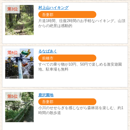
村上山ハイキング
第3位
吾妻郡
片道1時間、往復2時間のお手軽なハイキング。山頂
からの絶景は感動的
るなぱあく
第4位
前橋市
すべての乗り物が10円、50円で楽しめる激安遊園
地。駐車場も無料
鹿沢園地
第5位
吾妻郡
小川のせせらぎを感じながら森林浴を楽しむ、約1
時間の散歩道