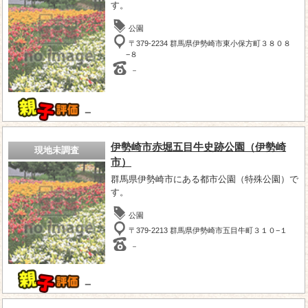
す。
公園
〒379-2234 群馬県伊勢崎市東小保方町３８０８
−８
－
－
伊勢崎市赤堀五目牛史跡公園（伊勢崎
現地未調査
市）
群馬県伊勢崎市にある都市公園（特殊公園）で
す。
公園
〒379-2213 群馬県伊勢崎市五目牛町３１０−１
－
－