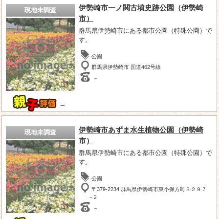
伊勢崎市一ノ関古墳史跡公園（伊勢崎
現地未調査
市）
群馬県伊勢崎市にある都市公園（特殊公園）で
す。
公園
群馬県伊勢崎市 国道462号線
－
－
伊勢崎市あずま水生植物公園（伊勢崎
現地未調査
市）
群馬県伊勢崎市にある都市公園（特殊公園）で
す。
公園
〒379-2234 群馬県伊勢崎市東小保方町３２９７
−２
－