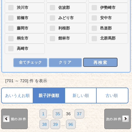
渋川市
佐波郡
伊勢崎市
前橋市
みどり市
安中市
藤岡市
利根郡
邑楽郡
桐生市
館林市
北群馬郡
高崎市
再検索
全てチェック
クリア
[701 ～ 720] 件 を表示
あいうえお順
親子評価順
新しい順
古い順
1
...
35
36
37
前の 20 件
次の 20 件
38
39
...
96