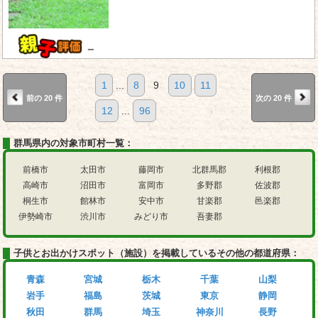
－
1
...
8
9
10
11
前の 20 件
次の 20 件
12
...
96
群馬県内の対象市町村一覧：
前橋市
太田市
藤岡市
北群馬郡
利根郡
高崎市
沼田市
富岡市
多野郡
佐波郡
桐生市
館林市
安中市
甘楽郡
邑楽郡
伊勢崎市
渋川市
みどり市
吾妻郡
子供とお出かけスポット（施設）を掲載しているその他の都道府県：
青森
宮城
栃木
千葉
山梨
岩手
福島
茨城
東京
静岡
秋田
群馬
埼玉
神奈川
長野