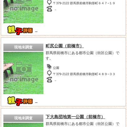
〒379-2122 群馬県前橋市駒形町６４７−１９
－
－
町尻公園（前橋市）
現地未調査
群馬県前橋市にある都市公園（街区公園）で
す。
公園
〒379-2122 群馬県前橋市駒形町４８９−３３
－
－
下大島団地第一公園（前橋市）
現地未調査
群馬県前橋市にある都市公園（街区公園）で