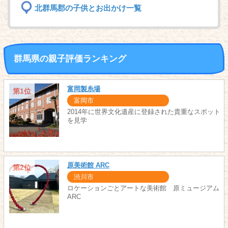
北群馬郡の子供とお出かけ一覧
群馬県の親子評価ランキング
富岡製糸場
第1位
富岡市
2014年に世界文化遺産に登録された貴重なスポット
を見学
原美術館 ARC
第2位
渋川市
ロケーションごとアートな美術館 原ミュージアム
ARC