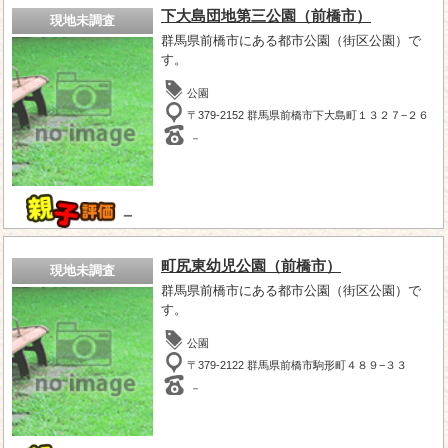
下大島団地第三公園（前橋市）
現地未調査
群馬県前橋市にある都市公園（街区公園）で
す。
公園
〒379-2152 群馬県前橋市下大島町１３２７−２６
－
－
町尻東幼児公園（前橋市）
現地未調査
群馬県前橋市にある都市公園（街区公園）で
す。
公園
〒379-2122 群馬県前橋市駒形町４８９−３３
－