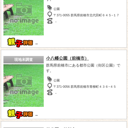
公園
〒371-0055 群馬県前橋市北代田町６４５−１７
－
－
小八幡公園（前橋市）
現地未調査
群馬県前橋市にある都市公園（街区公園）で
す。
公園
〒371-0056 群馬県前橋市青柳町４３６−４５
－
－