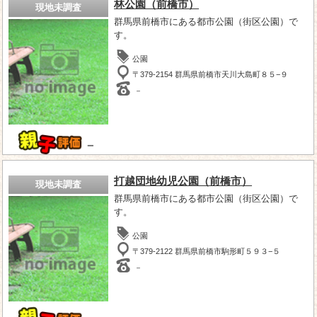
林公園（前橋市）
現地未調査
群馬県前橋市にある都市公園（街区公園）で
す。
公園
〒379-2154 群馬県前橋市天川大島町８５−９
－
－
打越団地幼児公園（前橋市）
現地未調査
群馬県前橋市にある都市公園（街区公園）で
す。
公園
〒379-2122 群馬県前橋市駒形町５９３−５
－