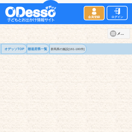
会員登録
ログイン
メニュー
オデッソTOP
都道府県一覧
群馬県の
施設
[161-180件]