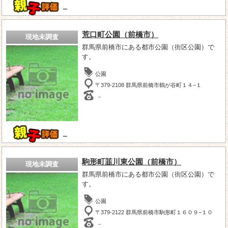
－
荒口町公園（前橋市）
現地未調査
群馬県前橋市にある都市公園（街区公園）で
す。
公園
〒379-2108 群馬県前橋市鶴が谷町１４−１
－
－
駒形町韮川東公園（前橋市）
現地未調査
群馬県前橋市にある都市公園（街区公園）で
す。
公園
〒379-2122 群馬県前橋市駒形町１６０９−１０
－