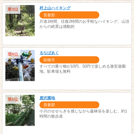
村上山ハイキング
第3位
吾妻郡
片道1時間、往復2時間のお手軽なハイキング。山頂
からの絶景は感動的
るなぱあく
第4位
前橋市
すべての乗り物が10円、50円で楽しめる激安遊園
地。駐車場も無料
鹿沢園地
第5位
吾妻郡
小川のせせらぎを感じながら森林浴を楽しむ、約1
時間の散歩道