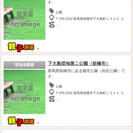
す。
公園
〒379-2152 群馬県前橋市下大島町１３２５−２
－
－
下大島団地第二公園（前橋市）
現地未調査
群馬県前橋市にある都市公園（街区公園）で
す。
公園
〒379-2152 群馬県前橋市下大島町１３０１−２
－
－