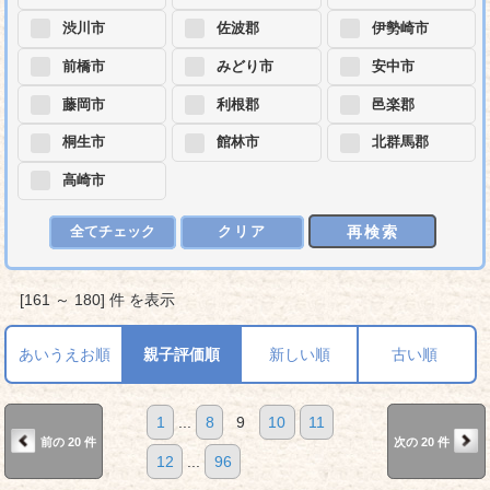
渋川市
佐波郡
伊勢崎市
前橋市
みどり市
安中市
藤岡市
利根郡
邑楽郡
桐生市
館林市
北群馬郡
高崎市
再検索
全てチェック
クリア
[161 ～ 180] 件 を表示
あいうえお順
親子評価順
新しい順
古い順
1
...
8
9
10
11
前の 20 件
次の 20 件
12
...
96