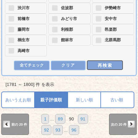
渋川市
佐波郡
伊勢崎市
前橋市
みどり市
安中市
藤岡市
利根郡
邑楽郡
桐生市
館林市
北群馬郡
高崎市
再検索
全てチェック
クリア
[1781 ～ 1800] 件 を表示
あいうえお順
親子評価順
新しい順
古い順
1
...
89
90
91
前の 20 件
次の 20 件
92
93
...
96