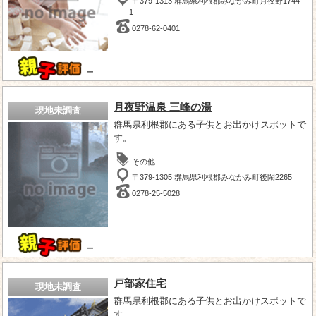
〒379-1313 群馬県利根郡みなかみ町月夜野1744-
1
0278-62-0401
－
月夜野温泉 三峰の湯
現地未調査
群馬県利根郡にある子供とお出かけスポットで
す。
その他
〒379-1305 群馬県利根郡みなかみ町後閑2265
0278-25-5028
－
戸部家住宅
現地未調査
群馬県利根郡にある子供とお出かけスポットで
す。