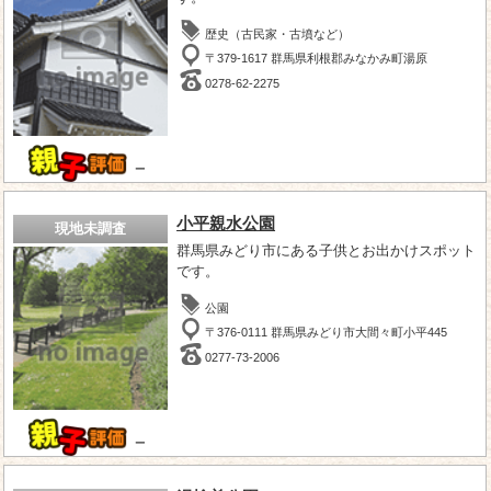
歴史（古民家・古墳など）
〒379-1617 群馬県利根郡みなかみ町湯原
0278-62-2275
－
小平親水公園
現地未調査
群馬県みどり市にある子供とお出かけスポット
です。
公園
〒376-0111 群馬県みどり市大間々町小平445
0277-73-2006
－