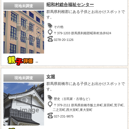
昭和村総合福祉センター
現地未調査
群馬県利根郡にある子供とお出かけスポットで
す。
その他
〒379-1203 群馬県利根郡昭和村糸井624
0278-20-1126
－
女堀
現地未調査
群馬県前橋市にある子供とお出かけスポットで
す。
歴史（古民家・古墳など）
〒379-2111 群馬県前橋市飯土井町,富田町,荒子町,
二之宮町,西大室町,東大室町
027-231-9875