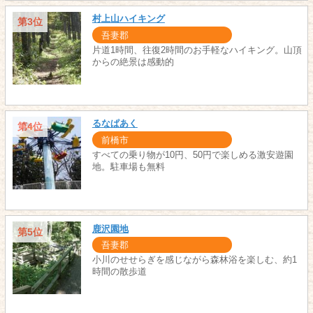
村上山ハイキング
第3位
吾妻郡
片道1時間、往復2時間のお手軽なハイキング。山頂
からの絶景は感動的
るなぱあく
第4位
前橋市
すべての乗り物が10円、50円で楽しめる激安遊園
地。駐車場も無料
鹿沢園地
第5位
吾妻郡
小川のせせらぎを感じながら森林浴を楽しむ、約1
時間の散歩道