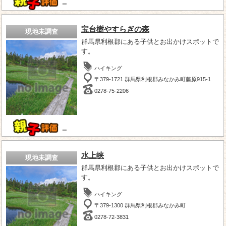
－
宝台樹やすらぎの森
現地未調査
群馬県利根郡にある子供とお出かけスポットで
す。
ハイキング
〒379-1721 群馬県利根郡みなかみ町藤原915-1
0278-75-2206
－
水上峡
現地未調査
群馬県利根郡にある子供とお出かけスポットで
す。
ハイキング
〒379-1300 群馬県利根郡みなかみ町
0278-72-3831