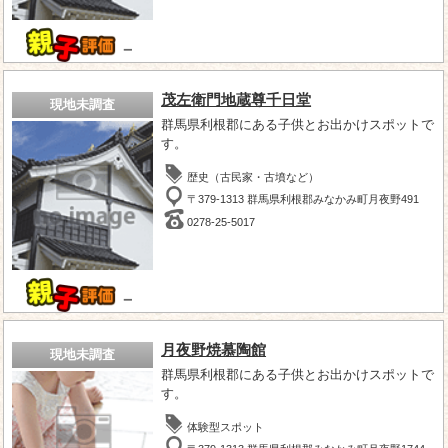
－
茂左衛門地蔵尊千日堂
現地未調査
群馬県利根郡にある子供とお出かけスポットで
す。
歴史（古民家・古墳など）
〒379-1313 群馬県利根郡みなかみ町月夜野491
0278-25-5017
－
月夜野焼慕陶館
現地未調査
群馬県利根郡にある子供とお出かけスポットで
す。
体験型スポット