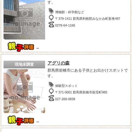
す。
博物館・科学館など
〒379-1411 群馬県利根郡みなかみ町新巻497
0278-64-1166
－
アグリの森
現地未調査
群馬県前橋市にある子供とお出かけスポットで
す。
体験型スポット
〒371-0001 群馬県前橋市荻窪町985
027-269-0838
－