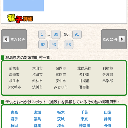
－
1
...
89
90
91
前の 20 件
次の 20 件
92
93
...
96
群馬県内の対象市町村一覧：
前橋市
太田市
藤岡市
北群馬郡
利根郡
高崎市
沼田市
富岡市
多野郡
佐波郡
桐生市
館林市
安中市
甘楽郡
邑楽郡
伊勢崎市
渋川市
みどり市
吾妻郡
子供とお出かけスポット（施設）を掲載しているその他の都道府県：
青森
宮城
栃木
千葉
山梨
岩手
福島
茨城
東京
静岡
秋田
群馬
埼玉
神奈川
長野