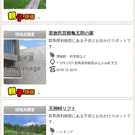
－
若旅民芸館亀五郎の家
現地未調査
群馬県利根郡にある子供とお出かけスポットで
す。
博物館・科学館など
〒379-1727 群馬県利根郡みなかみ町大穴
0278-72-2074
－
天神峠リフト
現地未調査
群馬県利根郡にある子供とお出かけスポットで
す。
ハイキング