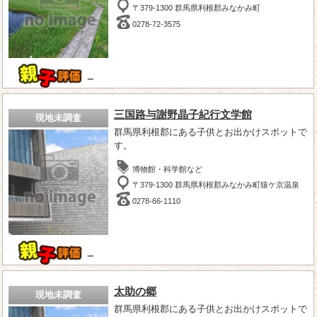
〒379-1300 群馬県利根郡みなかみ町
0278-72-3575
－
三国路与謝野晶子紀行文学館
現地未調査
群馬県利根郡にある子供とお出かけスポットで
す。
博物館・科学館など
〒379-1300 群馬県利根郡みなかみ町猿ケ京温泉
0278-66-1110
－
太助の郷
現地未調査
群馬県利根郡にある子供とお出かけスポットで