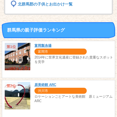
北群馬郡の子供とお出かけ一覧
群馬県の親子評価ランキング
富岡製糸場
第1位
富岡市
2014年に世界文化遺産に登録された貴重なスポット
を見学
原美術館 ARC
第2位
渋川市
ロケーションごとアートな美術館 原ミュージアム
ARC