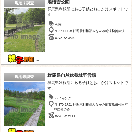
湯檜曽公園
現地未調査
群馬県利根郡にある子供とお出かけスポットで
す。
公園
〒379-1728 群馬県利根郡みなかみ町湯桧曽赤沢
0278-72-3540
－
群馬県自然休養林野営場
現地未調査
群馬県利根郡にある子供とお出かけスポットで
す。
ハイキング
〒379-1721 群馬県利根郡みなかみ町藤原田代国有
林自然の森
0278-72-2111