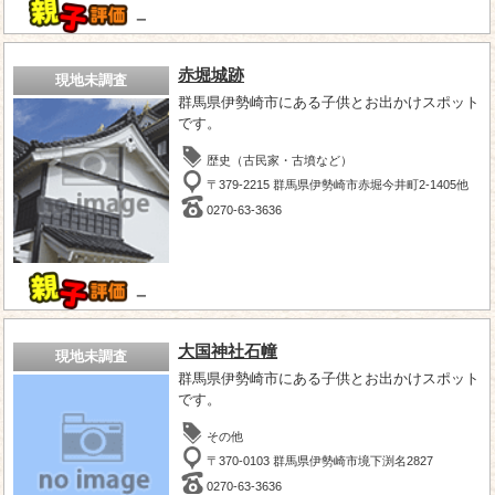
－
赤堀城跡
現地未調査
群馬県伊勢崎市にある子供とお出かけスポット
です。
歴史（古民家・古墳など）
〒379-2215 群馬県伊勢崎市赤堀今井町2-1405他
0270-63-3636
－
大国神社石幢
現地未調査
群馬県伊勢崎市にある子供とお出かけスポット
です。
その他
〒370-0103 群馬県伊勢崎市境下渕名2827
0270-63-3636