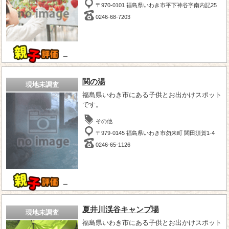
〒970-0101 福島県いわき市平下神谷字南内記25
0246-68-7203
－
関の湯
現地未調査
福島県いわき市にある子供とお出かけスポット
です。
その他
〒979-0145 福島県いわき市勿来町 関田須賀1-4
0246-65-1126
－
夏井川渓谷キャンプ場
現地未調査
福島県いわき市にある子供とお出かけスポット