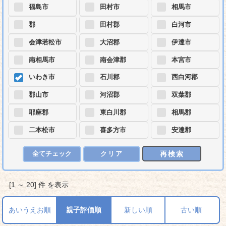
福島市
田村市
相馬市
郡
田村郡
白河市
会津若松市
大沼郡
伊達市
南相馬市
南会津郡
本宮市
いわき市
石川郡
西白河郡
郡山市
河沼郡
双葉郡
耶麻郡
東白川郡
相馬郡
二本松市
喜多方市
安達郡
再検索
全てチェック
クリア
[1 ～ 20] 件 を表示
あいうえお順
親子評価順
新しい順
古い順