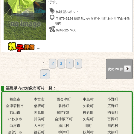
です。
体験型スポット
〒979-3124 福島県いわき市小川町上小川字山神前
地内
0246-22-7480
－
1
2
3
4
5
...
次の 20 件
14
福島県内の対象市町村一覧：
福島市
本宮市
西会津町
中島村
小野町
会津若松市
桑折町
磐梯町
矢吹町
広野町
郡山市
国見町
猪苗代町
棚倉町
楢葉町
いわき市
川俣町
会津坂下町
矢祭町
富岡町
白河市
大玉村
湯川村
塙町
川内村
須賀川市
鏡石町
柳津町
鮫川村
大熊町