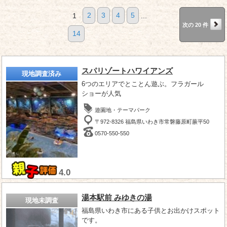
1
2
3
4
5
...
次の 20 件
14
スパリゾートハワイアンズ
現地調査済み
6つのエリアでとことん遊ぶ。フラガール
ショーが人気
遊園地・テーマパーク
〒972-8326 福島県いわき市常磐藤原町蕨平50
0570-550-550
4.0
湯本駅前 みゆきの湯
現地未調査
福島県いわき市にある子供とお出かけスポット
です。