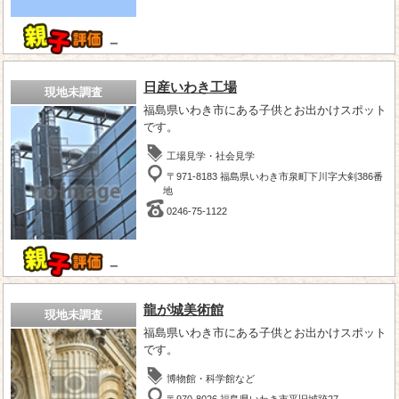
－
日産いわき工場
現地未調査
福島県いわき市にある子供とお出かけスポット
です。
工場見学・社会見学
〒971-8183 福島県いわき市泉町下川字大剣386番
地
0246-75-1122
－
龍が城美術館
現地未調査
福島県いわき市にある子供とお出かけスポット
です。
博物館・科学館など
〒970-8026 福島県いわき市平旧城跡27