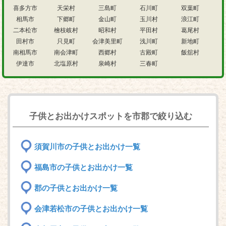
喜多方市
天栄村
三島町
石川町
双葉町
相馬市
下郷町
金山町
玉川村
浪江町
二本松市
檜枝岐村
昭和村
平田村
葛尾村
田村市
只見町
会津美里町
浅川町
新地町
南相馬市
南会津町
西郷村
古殿町
飯舘村
伊達市
北塩原村
泉崎村
三春町
子供とお出かけスポットを市郡で絞り込む
須賀川市の子供とお出かけ一覧
福島市の子供とお出かけ一覧
郡の子供とお出かけ一覧
会津若松市の子供とお出かけ一覧