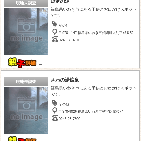
成沢の湯
現地未調査
福島県いわき市にある子供とお出かけスポット
です。
その他
〒970-1147 福島県いわき市好間町大利字成沢52
0246-36-4570
－
さわの湯鉱泉
現地未調査
福島県いわき市にある子供とお出かけスポット
です。
その他
〒970-8026 福島県いわき市平字胡摩沢77
0246-23-7800