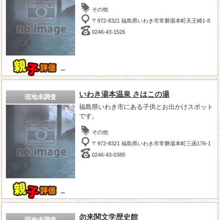
その他
〒972-8321 福島県いわき市常磐湯本町天王崎1-8
0246-43-1526
－
いわき湯本温泉 さはこの湯
現地未調査
福島県いわき市にある子供とお出かけスポット
です。
その他
〒972-8321 福島県いわき市常磐湯本町三函176-1
0246-43-0385
－
勿来関文学歴史館
現地未調査