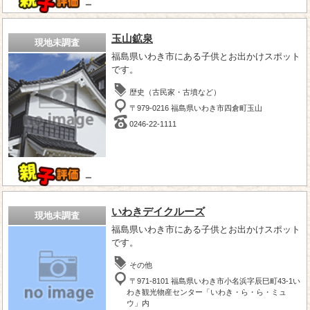
－
玉山鉱泉
現地未調査
福島県いわき市にある子供とお出かけスポット
です。
歴史（古民家・古墳など）
〒979-0216 福島県いわき市四倉町玉山
0246-22-1111
－
いわきデイクルーズ
現地未調査
福島県いわき市にある子供とお出かけスポット
です。
その他
〒971-8101 福島県いわき市小名浜字辰巳町43-1い
わき観光物産センター「いわき・ら・ら・ミュ
ウ」内