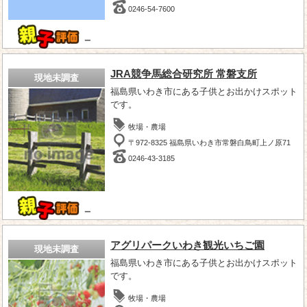
0246-54-7600
－
JRA競争馬総合研究所 常磐支所
現地未調査
福島県いわき市にある子供とお出かけスポット
です。
牧場・農場
〒972-8325 福島県いわき市常磐白鳥町上ノ原71
0246-43-3185
－
アグリパークいわき観光いちご園
現地未調査
福島県いわき市にある子供とお出かけスポット
です。
牧場・農場