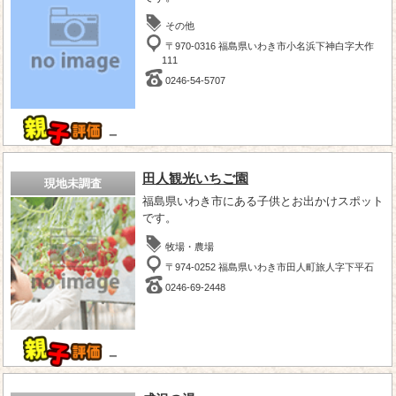
その他
〒970-0316 福島県いわき市小名浜下神白字大作
111
0246-54-5707
－
田人観光いちご園
現地未調査
福島県いわき市にある子供とお出かけスポット
です。
牧場・農場
〒974-0252 福島県いわき市田人町旅人字下平石
0246-69-2448
－