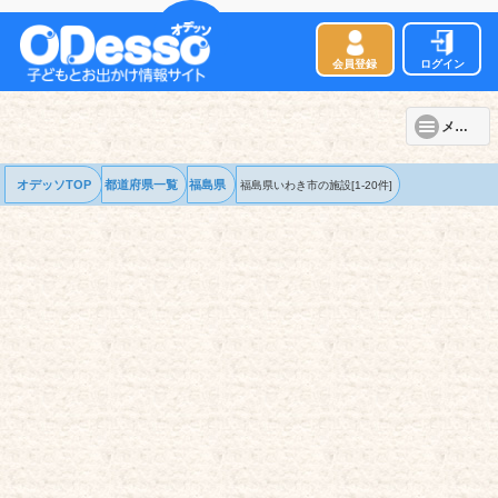
会員登録
ログイン
メニュー
オデッソTOP
都道府県一覧
福島県
福島県いわき市の
施設
[1-20件]