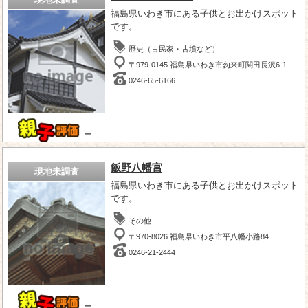
福島県いわき市にある子供とお出かけスポット
です。
歴史（古民家・古墳など）
〒979-0145 福島県いわき市勿来町関田長沢6-1
0246-65-6166
－
飯野八幡宮
現地未調査
福島県いわき市にある子供とお出かけスポット
です。
その他
〒970-8026 福島県いわき市平八幡小路84
0246-21-2444
－