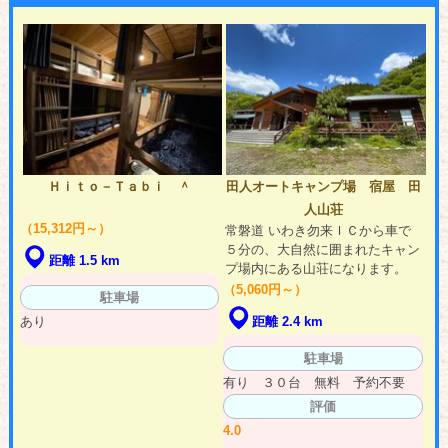
Ｈｉｔｏ－Ｔａｂｉ ＾
田人オートキャンプ場 宿屋 田
人山荘
（15,312円～）
常磐道 いわき勿来ＩＣから車で
５分の、大自然に囲まれたキャン
距離 1.5 km
プ場内にある山荘になります。
（5,060円～）
駐車場
あり
距離 2.4 km
駐車場
有り ３０台 無料 予約不要
評価
4.0