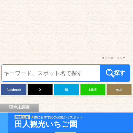
スポンサーリンク
探す
facebook
X
B!
LINE
mail
現地未調査
関東近郊
子供におすすめのお出かけスポット
田人観光いちご園