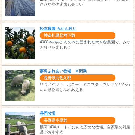
迷路や立体迷路も楽しい
松本農園 みかん狩り
神奈川県足柄下郡
4000本のみかんの木に囲まれた大きな農園で、みか
ん狩りを楽しもう
蓼科ふれあい牧場 ※閉業
長野県北佐久郡
ひつじやヤギ、ポニー、ミニブタ、ウサギなどかわ
いい動物達とふれあえる
長門牧場
長野県小県郡
標高1400メートルにある広大な牧場。自家製の乳製
品がおすすめ。