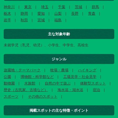
神奈川
東京
埼玉
千葉
茨城
群馬
栃木
静岡
愛知
山梨
長野
青森
岩手
秋田
宮城
福島
主な対象年齢
未就学児（乳児、幼児）、小学生、中学生、高校生
ジャンル
遊園地・テーマパーク
牧場・農場
ハイキング
公園
博物館・科学館など
工場見学・社会見学
動物園
水族館
自然の中で遊ぶ
体験型スポット
歴史（古民家、古墳など）
海水浴・湖水浴
宿泊
スポーツ
その他のスポット
掲載スポットの主な特徴・ポイント