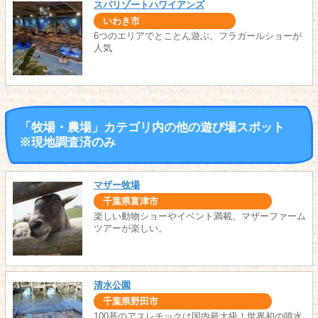
スパリゾートハワイアンズ
いわき市
6つのエリアでとことん遊ぶ。フラガールショーが
人気
「牧場・農場」カテゴリ内の他の遊び場スポット
※現地調査済のみ
マザー牧場
千葉県富津市
楽しい動物ショーやイベント満載。マザーファーム
ツアーが楽しい。
清水公園
千葉県野田市
100基のアスレチックは国内最大級！世界初の噴水