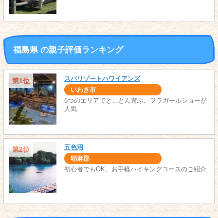
福島県 の親子評価ランキング
スパリゾートハワイアンズ
第1位
いわき市
6つのエリアでとことん遊ぶ。フラガールショーが
人気
五色沼
第2位
耶麻郡
初心者でもOK、お手軽ハイキングコースのご紹介