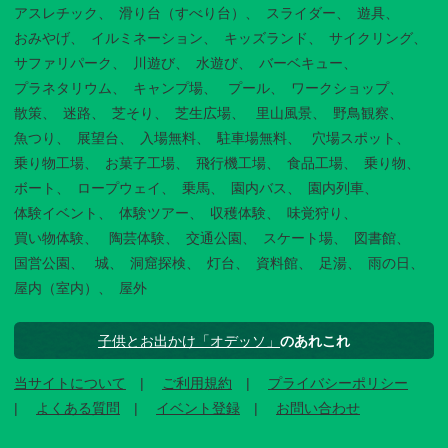
アスレチック
滑り台（すべり台）
スライダー
遊具
おみやげ
イルミネーション
キッズランド
サイクリング
サファリパーク
川遊び
水遊び
バーベキュー
プラネタリウム
キャンプ場
プール
ワークショップ
散策
迷路
芝そり
芝生広場
里山風景
野鳥観察
魚つり
展望台
入場無料
駐車場無料
穴場スポット
乗り物工場
お菓子工場
飛行機工場
食品工場
乗り物
ボート
ロープウェイ
乗馬
園内バス
園内列車
体験イベント
体験ツアー
収穫体験
味覚狩り
買い物体験
陶芸体験
交通公園
スケート場
図書館
国営公園
城
洞窟探検
灯台
資料館
足湯
雨の日
屋内（室内）
屋外
子供とお出かけ「オデッソ」
のあれこれ
当サイトについて
ご利用規約
プライバシーポリシー
よくある質問
イベント登録
お問い合わせ