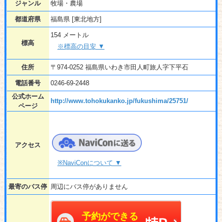
ジャンル
牧場・農場
都道府県
福島県 [東北地方]
154 メートル
標高
※標高の目安 ▼
住所
〒974-0252 福島県いわき市田人町旅人字下平石
電話番号
0246-69-2448
公式ホーム
http://www.tohokukanko.jp/fukushima/25751/
ページ
アクセス
※NaviConについて ▼
最寄のバス停
周辺にバス停がありません
予約ができる