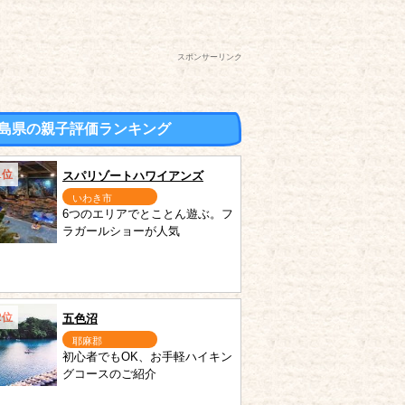
スポンサーリンク
島県の親子評価ランキング
1位
スパリゾートハワイアンズ
いわき市
6つのエリアでとことん遊ぶ。フ
ラガールショーが人気
2位
五色沼
耶麻郡
初心者でもOK、お手軽ハイキン
グコースのご紹介