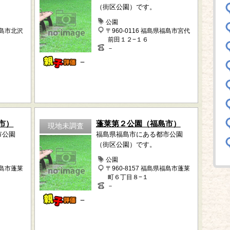
（街区公園）です。
公園
福島市北沢
〒960-0116 福島県福島市宮代
前田１２−１６
－
－
市）
蓬莱第２公園（福島市）
現地未調査
市公園
福島県福島市にある都市公園
（街区公園）です。
公園
福島市蓬莱
〒960-8157 福島県福島市蓬莱
町６丁目８−１
－
－