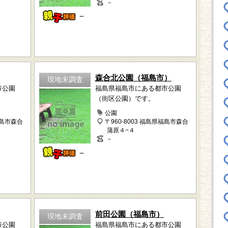
－
－
森合北公園（福島市）
現地未調査
市公園
福島県福島市にある都市公園
（街区公園）です。
公園
福島市森合
〒960-8003 福島県福島市森合
蒲原４−４
－
－
前田公園（福島市）
現地未調査
市公園
福島県福島市にある都市公園