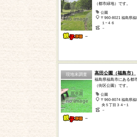
（都市緑地）です。
公園
〒960-8021 福島県
１−４６
－
－
高田公園（福島市）
現地未調査
福島県福島市にある都
（街区公園）です。
公園
〒960-8074 福島県
央５丁目３４−１
－
－