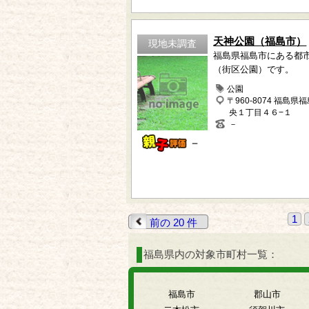
天神公園（福島市）
現地未調査
福島県福島市にある都
（街区公園）です。
公園
〒960-8074 福島県
央１丁目４６−１
－
－
1
前の 20 件
福島県内の対象市町村一覧：
福島市
郡山市