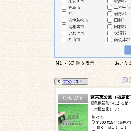
須賀川市
耶麻郡
福島市
二本松市
郡
岩瀬郡
会津若松市
田村市
南相馬市
田村郡
いわき市
大沼郡
郡山市
南会津郡
[41 ～ 60] 件 を表示
あいう
1
前の 20 件
蓬莱東公園（福島市
現地未調査
福島県福島市にある都
（街区公園）です。
公園
〒960-8157 福島県
町６丁目１８−１２