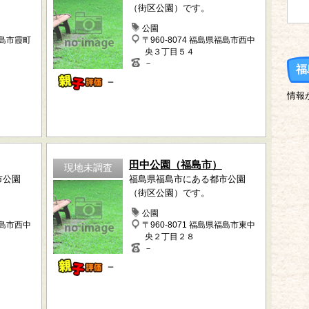
（街区公園）です。
公園
福島市霞町
〒960-8074 福島県福島市西中
央３丁目５４
－
福
－
情報
田中公園（福島市）
現地未調査
市公園
福島県福島市にある都市公園
（街区公園）です。
公園
福島市西中
〒960-8071 福島県福島市東中
央２丁目２８
－
－