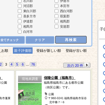
石川郡
伊達市
河沼郡
本宮市
東白川郡
西白河郡
喜多方市
双葉郡
伊達郡
相馬郡
相馬市
安達郡
子
白河市
再検索
全てチェック
クリア
えお順
親子評価順
登録が新しい順
登録が古い順
2
3
4
5
6
...
76
次の 20 件
）
信陵公園（福島市）
現地未調査
市公園
福島県福島市にある都市公園
（街区公園）です。
公園
福島市蓬莱
〒960-0241 福島県福島市笹谷
北中條７−６