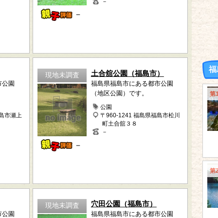
－
－
福
土合舘公園（福島市）
現地未調査
市公園
福島県福島市にある都市公園
（地区公園）です。
第
公園
福島市瀬上
〒960-1241 福島県福島市松川
町土合舘３８
－
－
第
穴田公園（福島市）
現地未調査
市公園
福島県福島市にある都市公園