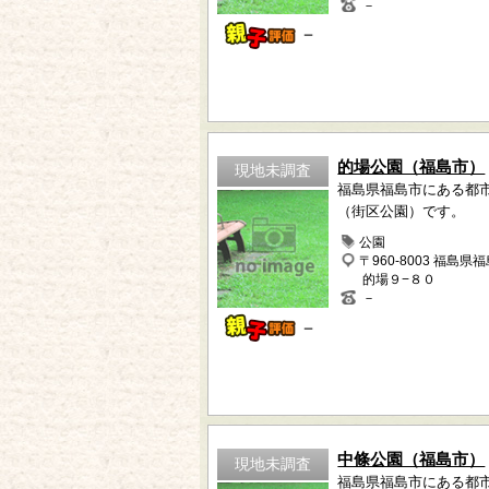
－
－
的場公園（福島市）
現地未調査
福島県福島市にある都
（街区公園）です。
公園
〒960-8003 福島県
的場９−８０
－
－
中條公園（福島市）
現地未調査
福島県福島市にある都