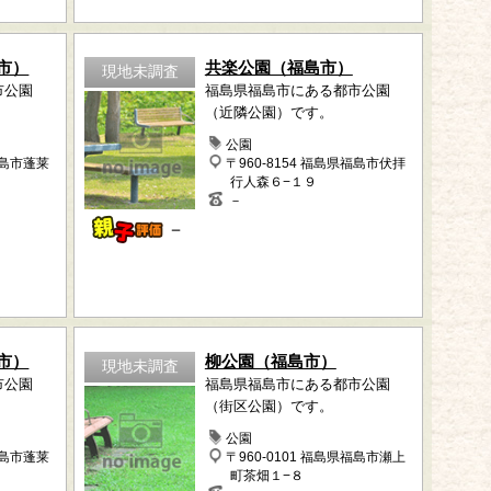
市）
共楽公園（福島市）
現地未調査
市公園
福島県福島市にある都市公園
（近隣公園）です。
公園
福島市蓬莱
〒960-8154 福島県福島市伏拝
行人森６−１９
－
－
市）
柳公園（福島市）
現地未調査
市公園
福島県福島市にある都市公園
（街区公園）です。
公園
福島市蓬莱
〒960-0101 福島県福島市瀬上
町茶畑１−８