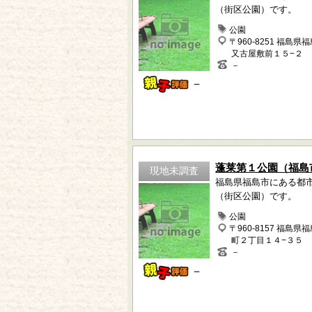
（街区公園）です。
公園
〒960-8251 福島県
又古屋敷前１５−２
－
－
蓬莱第１公園（福島
現地未調査
福島県福島市にある都
（街区公園）です。
公園
〒960-8157 福島県
町２丁目１４−３５
－
－