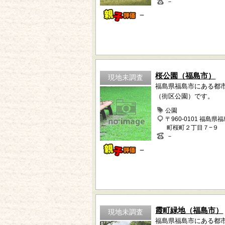
－
－
桜公園（福島市）
現地未調査
福島県福島市にある都
（街区公園）です。
公園
〒960-0101 福島県
町桜町２丁目７−９
－
－
霞町緑地（福島市）
現地未調査
福島県福島市にある都