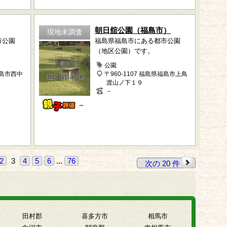
朝日舘公園（福島市）
現地未調査
市公園
福島県福島市にある都市公園
（地区公園）です。
公園
福島市西中
〒960-1107 福島県福島市上鳥
渡山ノ下１９
－
－
2
3
4
5
6
...
76
次の 20 件
田村郡
喜多方市
相馬市