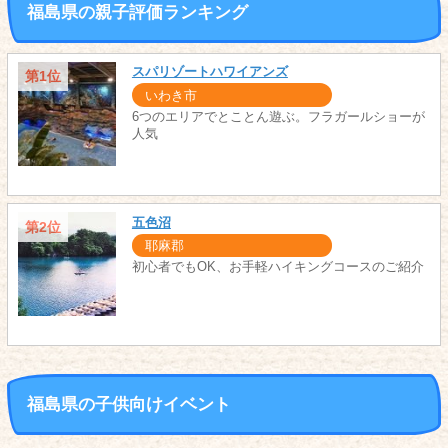
福島県の親子評価ランキング
スパリゾートハワイアンズ
第1位
いわき市
6つのエリアでとことん遊ぶ。フラガールショーが
人気
五色沼
第2位
耶麻郡
初心者でもOK、お手軽ハイキングコースのご紹介
福島県の子供向けイベント