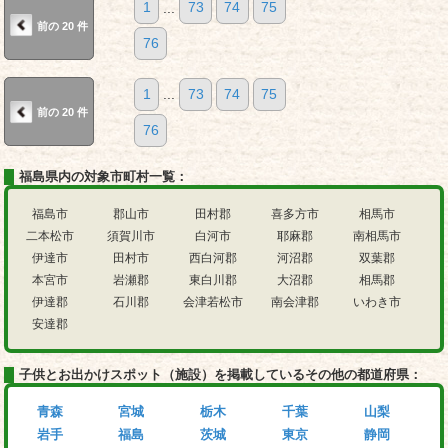
1
...
73
74
75
前の 20 件
76
1
...
73
74
75
前の 20 件
76
福島県内の対象市町村一覧：
福島市
郡山市
田村郡
喜多方市
相馬市
二本松市
須賀川市
白河市
耶麻郡
南相馬市
伊達市
田村市
西白河郡
河沼郡
双葉郡
本宮市
岩瀬郡
東白川郡
大沼郡
相馬郡
伊達郡
石川郡
会津若松市
南会津郡
いわき市
安達郡
子供とお出かけスポット（施設）を掲載しているその他の都道府県：
青森
宮城
栃木
千葉
山梨
岩手
福島
茨城
東京
静岡