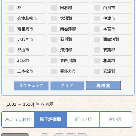
郡
田村郡
白河市
会津若松市
大沼郡
伊達市
南相馬市
南会津郡
本宮市
いわき市
石川郡
西白河郡
郡山市
河沼郡
双葉郡
耶麻郡
東白川郡
相馬郡
二本松市
喜多方市
安達郡
再検索
全てチェック
クリア
[1601 ～ 1518] 件 を表示
あいうえお順
親子評価順
新しい順
古い順