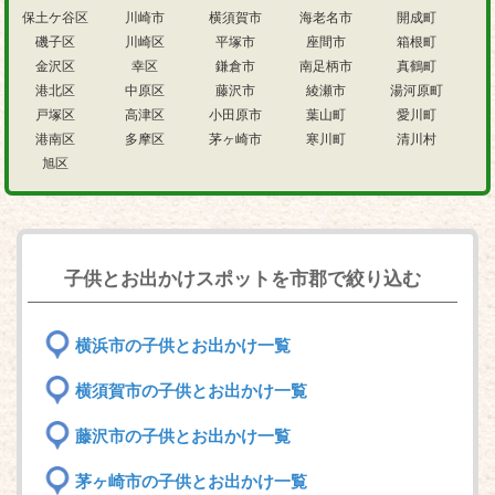
保土ケ谷区
川崎市
横須賀市
海老名市
開成町
磯子区
川崎区
平塚市
座間市
箱根町
金沢区
幸区
鎌倉市
南足柄市
真鶴町
港北区
中原区
藤沢市
綾瀬市
湯河原町
戸塚区
高津区
小田原市
葉山町
愛川町
港南区
多摩区
茅ヶ崎市
寒川町
清川村
旭区
子供とお出かけスポットを市郡で絞り込む
横浜市の子供とお出かけ一覧
横須賀市の子供とお出かけ一覧
藤沢市の子供とお出かけ一覧
茅ヶ崎市の子供とお出かけ一覧