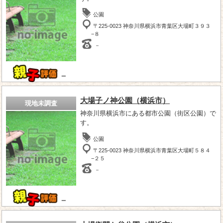
公園
〒225-0023 神奈川県横浜市青葉区大場町３９３
−８
－
－
大場子ノ神公園（横浜市）
現地未調査
神奈川県横浜市にある都市公園（街区公園）で
す。
公園
〒225-0023 神奈川県横浜市青葉区大場町５８４
−２５
－
－