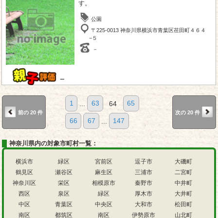
す。
公園
〒225-0013 神奈川県横浜市青葉区荏田町４６４
−５
－
－
1
...
63
64
65
前の 20 件
次の 20 件
66
67
...
147
神奈川県内の対象市町村一覧：
横浜市
緑区
宮前区
逗子市
大磯町
鶴見区
瀬谷区
麻生区
三浦市
二宮町
神奈川区
栄区
相模原市
秦野市
中井町
西区
泉区
緑区
厚木市
大井町
中区
青葉区
中央区
大和市
松田町
南区
都筑区
南区
伊勢原市
山北町