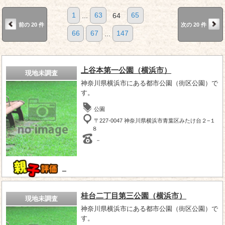
1
...
63
64
65
前の 20 件
次の 20 件
66
67
...
147
上谷本第一公園（横浜市）
現地未調査
神奈川県横浜市にある都市公園（街区公園）で
す。
公園
〒227-0047 神奈川県横浜市青葉区みたけ台２−１
８
－
－
桂台二丁目第三公園（横浜市）
現地未調査
神奈川県横浜市にある都市公園（街区公園）で
す。