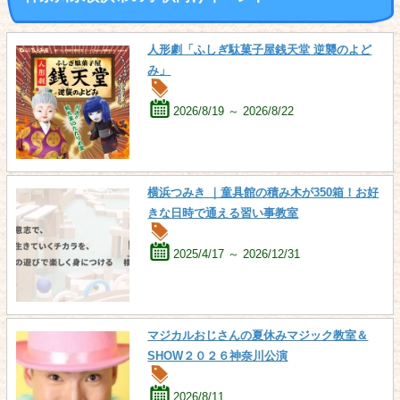
人形劇「ふしぎ駄菓子屋銭天堂 逆襲のよど
み」
2026/8/19 ～ 2026/8/22
横浜つみき ｜童具館の積み木が350箱！お好
きな日時で通える習い事教室
2025/4/17 ～ 2026/12/31
マジカルおじさんの夏休みマジック教室＆
SHOW２０２６神奈川公演
2026/8/11