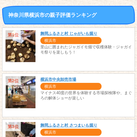
神奈川県横浜市の親子評価ランキング
舞岡ふるさと村 じゃがいも掘り
第1位
横浜市
里山に囲まれたジャガイモ畑で収穫体験・ジャガイ
モ祭りを楽しもう！
横浜市中央卸売市場
第2位
横浜市
マイナス40度の世界を体験する市場探検隊や、まぐ
ろの解体ショーが楽しい
舞岡ふるさと村 さつまいも掘り
第3位
横浜市