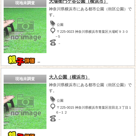
大場衛門ケ谷公園（横浜市）
現地未調査
神奈川県横浜市にある都市公園（街区公園）で
す。
公園
〒225-0023 神奈川県横浜市青葉区大場町９３０
−５
－
－
大入公園（横浜市）
現地未調査
神奈川県横浜市にある都市公園（街区公園）で
す。
公園
〒225-0015 神奈川県横浜市青葉区荏田北３丁目１
６−１２
－