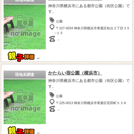
神奈川県横浜市にある都市公園（街区公園）で
す。
公園
〒227-0034 神奈川県横浜市青葉区桂台２丁目３５
−１５
－
－
かたらい宿公園（横浜市）
現地未調査
神奈川県横浜市にある都市公園（街区公園）で
す。
公園
〒225-0013 神奈川県横浜市青葉区荏田町５３８
－
－