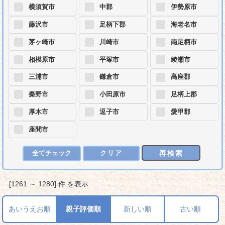
横須賀市
中郡
伊勢原市
藤沢市
足柄下郡
海老名市
茅ヶ崎市
川崎市
南足柄市
相模原市
平塚市
綾瀬市
三浦市
鎌倉市
高座郡
秦野市
小田原市
足柄上郡
厚木市
逗子市
愛甲郡
座間市
再検索
全てチェック
クリア
[1261 ～ 1280] 件 を表示
あいうえお順
親子評価順
新しい順
古い順