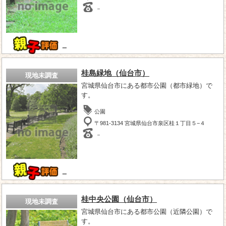
－
－
桂島緑地（仙台市）
現地未調査
宮城県仙台市にある都市公園（都市緑地）で
す。
公園
〒981-3134 宮城県仙台市泉区桂１丁目５−４
－
－
桂中央公園（仙台市）
現地未調査
宮城県仙台市にある都市公園（近隣公園）で
す。