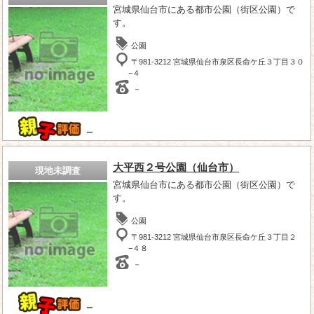
宮城県仙台市にある都市公園（街区公園）で
す。
公園
〒981-3212 宮城県仙台市泉区長命ケ丘３丁目３０
−４
－
－
大平西２号公園（仙台市）
現地未調査
宮城県仙台市にある都市公園（街区公園）で
す。
公園
〒981-3212 宮城県仙台市泉区長命ケ丘３丁目２
−４８
－
－