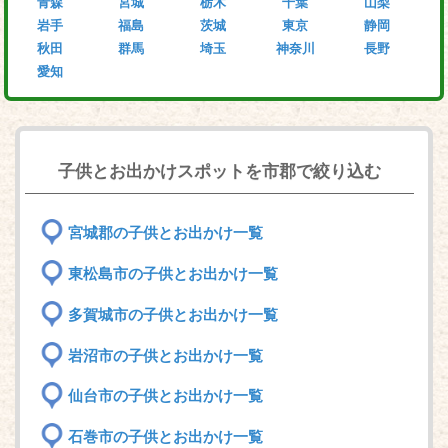
青森
宮城
栃木
千葉
山梨
岩手
福島
茨城
東京
静岡
秋田
群馬
埼玉
神奈川
長野
愛知
子供とお出かけスポットを市郡で絞り込む
宮城郡の子供とお出かけ一覧
東松島市の子供とお出かけ一覧
多賀城市の子供とお出かけ一覧
岩沼市の子供とお出かけ一覧
仙台市の子供とお出かけ一覧
石巻市の子供とお出かけ一覧