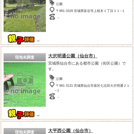
公園
〒981-3328 宮城県富谷市上桜木１丁目２１−１
－
－
大沢明通公園（仙台市）
現地未調査
宮城県仙台市にある都市公園（街区公園）で
す。
公園
〒981-3131 宮城県仙台市泉区七北田大沢明通２１
−１
－
－
大平西公園（仙台市）
現地未調査