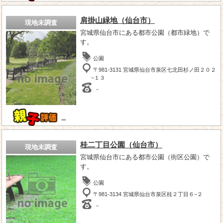
肩掛山緑地（仙台市）
現地未調査
宮城県仙台市にある都市公園（都市緑地）で
す。
公園
〒981-3131 宮城県仙台市泉区七北田杉ノ田２０２
−１３
－
－
桂二丁目公園（仙台市）
現地未調査
宮城県仙台市にある都市公園（街区公園）で
す。
公園
〒981-3134 宮城県仙台市泉区桂２丁目６−２
－