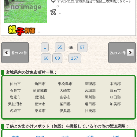
〒981-3121 宮城県仙台市泉区上谷刈橋元５０−３
０
－
－
1
...
65
66
67
前の 20 件
次の 20 件
68
69
...
157
宮城県内の対象市町村一覧：
仙台市
角田市
東松島市
亘理郡
本吉郡
石巻市
多賀城市
大崎市
宮城郡
白石市
塩竃市
岩沼市
富谷市
黒川郡
刈田郡
気仙沼市
登米市
柴田郡
遠田郡
加美郡
名取市
栗原市
伊具郡
牡鹿郡
子供とお出かけスポット（施設）を掲載しているその他の都道府県：