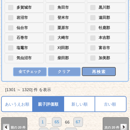
多賀城市
角田市
黒川郡
岩沼市
登米市
遠田郡
仙台市
栗原市
牡鹿郡
石巻市
大崎市
本吉郡
塩竈市
刈田郡
富谷市
気仙沼市
柴田郡
加美郡
再検索
全てチェック
クリア
[1301 ～ 1320] 件 を表示
あいうえお順
親子評価順
新しい順
古い順
1
...
65
66
67
前の 20 件
次の 20 件