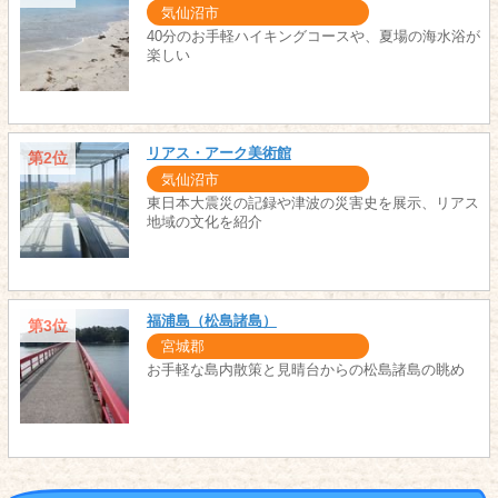
気仙沼市
40分のお手軽ハイキングコースや、夏場の海水浴が
楽しい
リアス・アーク美術館
第2位
気仙沼市
東日本大震災の記録や津波の災害史を展示、リアス
地域の文化を紹介
福浦島（松島諸島）
第3位
宮城郡
お手軽な島内散策と見晴台からの松島諸島の眺め