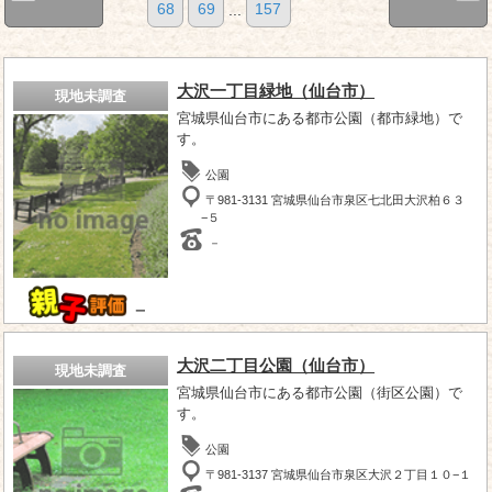
68
69
...
157
大沢一丁目緑地（仙台市）
現地未調査
宮城県仙台市にある都市公園（都市緑地）で
す。
公園
〒981-3131 宮城県仙台市泉区七北田大沢柏６３
−５
－
－
大沢二丁目公園（仙台市）
現地未調査
宮城県仙台市にある都市公園（街区公園）で
す。
公園
〒981-3137 宮城県仙台市泉区大沢２丁目１０−１