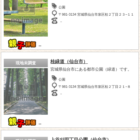
公園
〒981-3134 宮城県仙台市泉区桂２丁目２３−１１
－
－
桂緑道（仙台市）
現地未調査
宮城県仙台市にある都市公園（緑道）です。
公園
〒981-3134 宮城県仙台市泉区桂２丁目２１−８
－
－
上谷刈四丁目公園（仙台市）