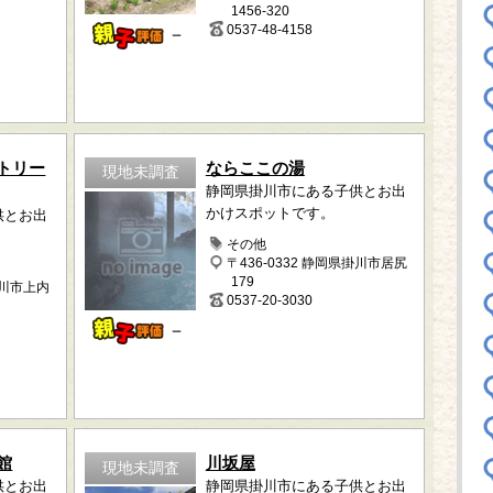
1456-320
0537-48-4158
－
トリー
ならここの湯
現地未調査
静岡県掛川市にある子供とお出
かけスポットです。
供とお出
その他
〒436-0332 静岡県掛川市居尻
179
掛川市上内
0537-20-3030
－
館
川坂屋
現地未調査
供とお出
静岡県掛川市にある子供とお出