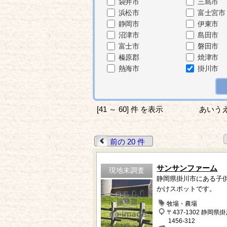
袋井市
三島市
浜松市
富士宮市
静岡市
伊東市
沼津市
島田市
富士市
磐田市
榛原郡
焼津市
熱海市
掛川市
[41 ～ 60] 件 を表示
あいう
前の 20 件
サンサンファーム
現地未調査
静岡県掛川市にある子
かけスポットです。
牧場・農場
〒437-1302 静岡県
1456-312