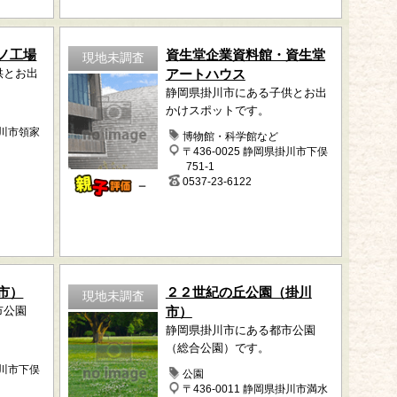
ノ工場
資生堂企業資料館・資生堂
現地未調査
供とお出
アートハウス
静岡県掛川市にある子供とお出
かけスポットです。
掛川市領家
博物館・科学館など
〒436-0025 静岡県掛川市下俣
751-1
0537-23-6122
－
市）
２２世紀の丘公園（掛川
現地未調査
市公園
市）
静岡県掛川市にある都市公園
（総合公園）です。
掛川市下俣
公園
〒436-0011 静岡県掛川市満水