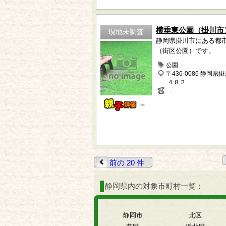
横垂東公園（掛川市
現地未調査
静岡県掛川市にある都
（街区公園）です。
公園
〒436-0086 静岡県
４８２
－
－
前の 20 件
静岡県内の対象市町村一覧：
静岡市
北区