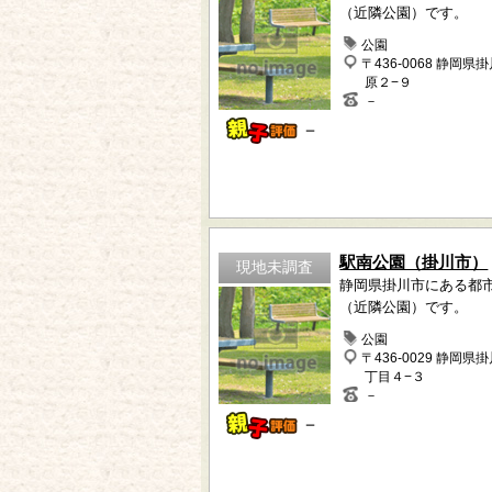
（近隣公園）です。
公園
〒436-0068 静岡県
原２−９
－
－
駅南公園（掛川市）
現地未調査
静岡県掛川市にある都
（近隣公園）です。
公園
〒436-0029 静岡県
丁目４−３
－
－