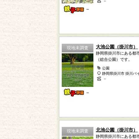
－
－
大池公園（掛川市）
現地未調査
静岡県掛川市にある都
（総合公園）です。
公園
静岡県掛川市 掛川バ
－
－
北池公園（掛川市）
現地未調査
静岡県掛川市にある都