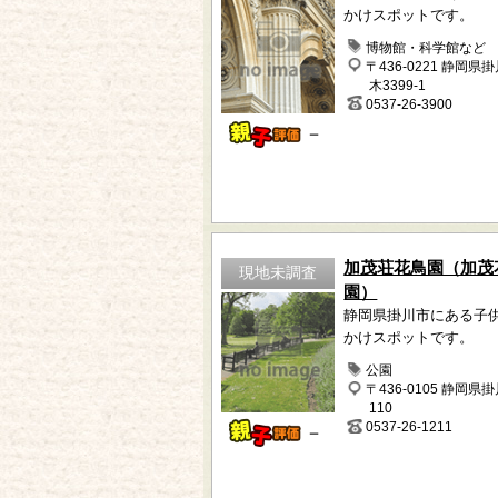
かけスポットです。
博物館・科学館など
〒436-0221 静岡県
木3399-1
0537-26-3900
－
加茂荘花鳥園（加茂
現地未調査
園）
静岡県掛川市にある子
かけスポットです。
公園
〒436-0105 静岡県
110
0537-26-1211
－