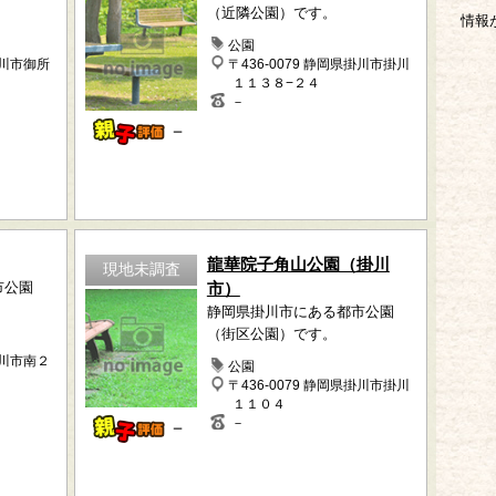
（近隣公園）です。
情報
公園
掛川市御所
〒436-0079 静岡県掛川市掛川
１１３８−２４
－
－
龍華院子角山公園（掛川
現地未調査
市公園
市）
静岡県掛川市にある都市公園
（街区公園）です。
掛川市南２
公園
〒436-0079 静岡県掛川市掛川
１１０４
－
－