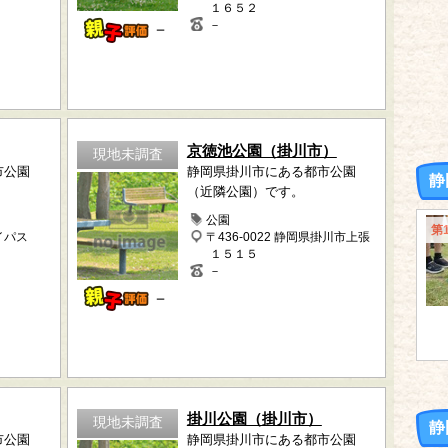
１６５２
－
－
京徳池公園（掛川市）
現地未調査
市公園
静岡県掛川市にある都市公園
静
（近隣公園）です。
公園
第
イパス
〒436-0022 静岡県掛川市上張
１５１５
－
－
掛川公園（掛川市）
現地未調査
静
市公園
静岡県掛川市にある都市公園