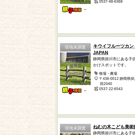
0537-48-6368
－
キウイフルーツカン
現地未調査
JAPAN
静岡県掛川市にある子
かけスポットです。
牧場・農場
〒436-0012 静岡県
田2040
0537-22-6543
－
ねむの木こども美術
現地未調査
静岡県掛川市にある子