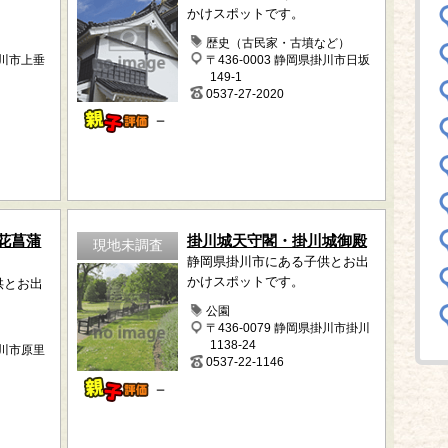
かけスポットです。
歴史（古民家・古墳など）
掛川市上垂
〒436-0003 静岡県掛川市日坂
149-1
0537-27-2020
－
花菖蒲
掛川城天守閣・掛川城御殿
現地未調査
静岡県掛川市にある子供とお出
かけスポットです。
供とお出
公園
〒436-0079 静岡県掛川市掛川
1138-24
掛川市原里
0537-22-1146
－