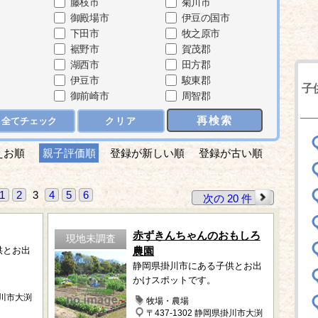
藤枝市
菊川市
御殿場市
伊豆の国市
下田市
牧之原市
裾野市
賀茂郡
湖西市
田方郡
伊豆市
駿東郡
子
御前崎市
周智郡
再検索
全てチェック
クリア
えお順
親子評価順
登録が新しい順
登録が古い順
1
2
3
4
5
6
次の 20 件
赤ずきんちゃんのおもしろ
現地未調査
供とお出
農園
静岡県掛川市にある子供とお出
かけスポットです。
掛川市大渕
牧場・農場
〒437-1302 静岡県掛川市大渕