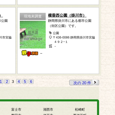
）
横垂西公園（掛川市）
現地未調査
市公園
静岡県掛川市にある都市公園
（街区公園）です。
公園
掛川市宮脇
〒436-0086 静岡県掛川市宮脇
４９２−１
－
－
1
2
3
4
5
6
次の 20 件
富士市
湖西市
松崎町