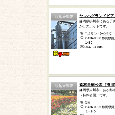
ヤマハグランドピア
現地未調査
静岡県掛川市にある子
かけスポットです。
工場見学・社会見学
〒436-0038 静岡県
1480
0537-24-8069
－
森林果樹公園（掛川
現地未調査
静岡県掛川市にある都
（特殊公園）です。
公園
〒436-0025 静岡県
１−９０