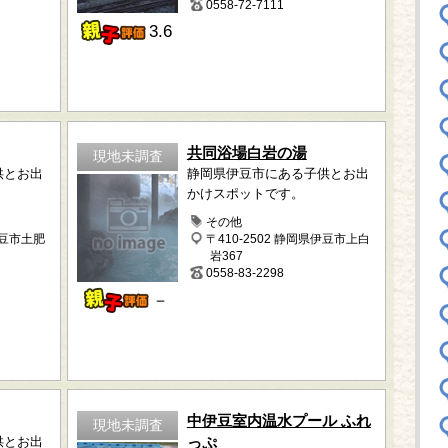
0558-72-7111
3.6
共同浴場白岩の湯
現地未調査
供とお出
静岡県伊豆市にある子供とお出
かけスポットです。
その他
伊豆市土肥
〒410-2502 静岡県伊豆市上白
岩367
0558-83-2298
－
中伊豆室内温水プール ふれ
現地未調査
供とお出
っぷ