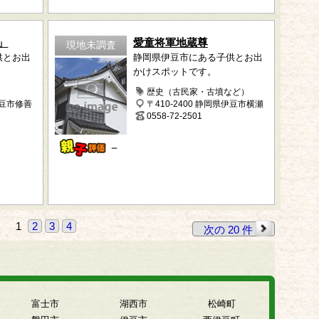
」
愛童将軍地蔵尊
現地未調査
供とお出
静岡県伊豆市にある子供とお出
かけスポットです。
歴史（古民家・古墳など）
伊豆市修善
〒410-2400 静岡県伊豆市横瀬
0558-72-2501
－
1
2
3
4
次の 20 件
富士市
湖西市
松崎町