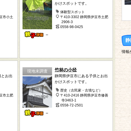
かけスポットです。
体験型スポット
伊豆市小土
〒410-3302 静岡県伊豆市土肥
2906-3
0558-98-0425
－
静
情報
竹林の小径
現地未調査
供とお出
静岡県伊豆市にある子供とお出
かけスポットです。
歴史（古民家・古墳など）
伊豆市土肥
〒410-2416 静岡県伊豆市修善
寺3463-1
0558-72-2501
－