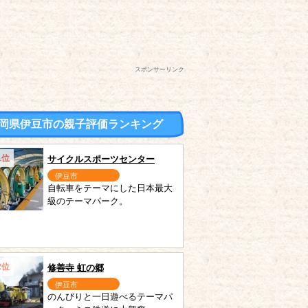
スポンサーリンク
岡県伊豆市の親子評価ランキング
1位
サイクルスポーツセンター
伊豆市
自転車をテーマにした日本最大
級のテーマパーク。
2位
修善寺 虹の郷
伊豆市
のんびりと一日遊べるテーマパ