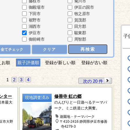
藤枝市
菊川市
御殿場市
伊豆の国市
下田市
牧之原市
裾野市
賀茂郡
湖西市
田方郡
伊豆市
駿東郡
子
御前崎市
周智郡
再検索
全てチェック
クリア
えお順
親子評価順
登録が新しい順
登録が古い順
1
2
3
4
次の 20 件
ンター
修善寺 虹の郷
現地調査済み
日本最大
のんびりと一日遊べるテーマパ
ーク。ミニ鉄道に大興奮。
ク
遊園地・テーマパーク
伊豆市大野
〒410-2416 静岡県伊豆市修善
寺4279-3