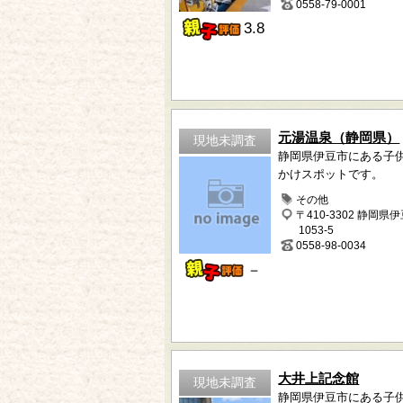
0558-79-0001
3.8
元湯温泉（静岡県）
現地未調査
静岡県伊豆市にある子
かけスポットです。
その他
〒410-3302 静岡県
1053-5
0558-98-0034
－
大井上記念館
現地未調査
静岡県伊豆市にある子