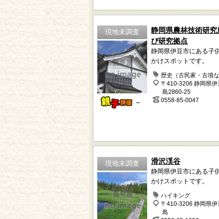
静岡県農林技術研究
現地未調査
び研究拠点
静岡県伊豆市にある子
かけスポットです。
歴史（古民家・古墳
〒410-3206 静岡県
島2860-25
0558-85-0047
－
滑沢渓谷
現地未調査
静岡県伊豆市にある子
かけスポットです。
ハイキング
〒410-3206 静岡県
島