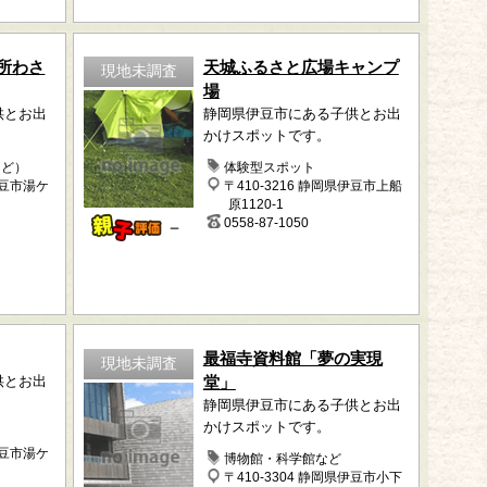
所わさ
天城ふるさと広場キャンプ
現地未調査
場
供とお出
静岡県伊豆市にある子供とお出
かけスポットです。
など）
体験型スポット
伊豆市湯ケ
〒410-3216 静岡県伊豆市上船
原1120-1
0558-87-1050
－
最福寺資料館「夢の実現
現地未調査
供とお出
堂」
静岡県伊豆市にある子供とお出
かけスポットです。
伊豆市湯ケ
博物館・科学館など
〒410-3304 静岡県伊豆市小下