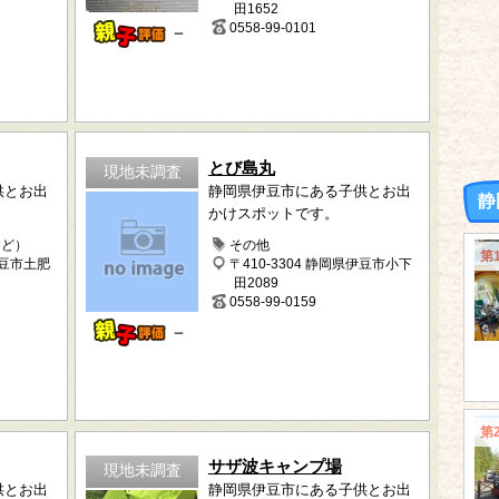
田1652
0558-99-0101
－
とび島丸
現地未調査
供とお出
静岡県伊豆市にある子供とお出
静
かけスポットです。
など）
その他
第
伊豆市土肥
〒410-3304 静岡県伊豆市小下
田2089
0558-99-0159
－
第
サザ波キャンプ場
現地未調査
供とお出
静岡県伊豆市にある子供とお出