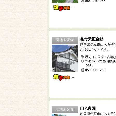
0558-85-1056
－
龕付天正金鉱
現地未調査
静岡県伊豆市にある子
かけスポットです。
歴史（古民家・古墳
〒410-3302 静岡県
2851
0558-98-1258
－
山光農園
現地未調査
静岡県伊豆市にある子