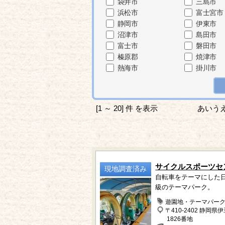
袋井市
三島市
浜松市
富士宮市
静岡市
伊東市
沼津市
島田市
富士市
磐田市
榛原郡
焼津市
熱海市
掛川市
[1 ～ 20] 件 を表示
あいう
サイクルスポーツセ
現地調査済み
自転車をテーマにした
級のテーマパーク。
遊園地・テーマパー
〒410-2402 静岡県
1826番地