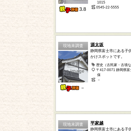
1015
0545-22-5555
3.8
源太坂
現地未調査
静岡県富士市にある子
かけスポットです。
歴史（古民家・古墳
〒417-0071 静岡県
保
－
－
平家越
現地未調査
静岡県富士市にある子