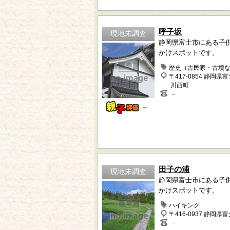
呼子坂
現地未調査
静岡県富士市にある子
かけスポットです。
歴史（古民家・古墳
〒417-0854 静岡県
川西町
－
－
田子の浦
現地未調査
静岡県富士市にある子
かけスポットです。
ハイキング
〒416-0937 静岡県
－