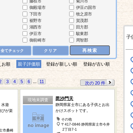
藤枝市
菊川市
御殿場市
伊豆の国市
下田市
牧之原市
裾野市
賀茂郡
湖西市
田方郡
伊豆市
駿東郡
子
御前崎市
周智郡
再検索
全てチェック
クリア
えお順
親子評価順
登録が新しい順
登録が古い順
2
3
4
5
6
...
11
次の 20 件
毘沙門天
現地未調査
、水遊
静岡県富士市にある子供とお出
遊びが楽
かけスポットです。
その他
〒417-0846 静岡県富士市今井
ク
2丁目7-1
富士市桑崎