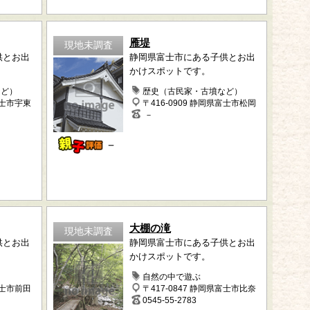
雁堤
現地未調査
供とお出
静岡県富士市にある子供とお出
かけスポットです。
など）
歴史（古民家・古墳など）
富士市宇東
〒416-0909 静岡県富士市松岡
－
－
大棚の滝
現地未調査
供とお出
静岡県富士市にある子供とお出
かけスポットです。
自然の中で遊ぶ
富士市前田
〒417-0847 静岡県富士市比奈
0545-55-2783