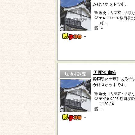
かけスポットです。
歴史（古民家・古墳
〒417-0004 静岡県
町11
－
－
天間沢遺跡
現地未調査
静岡県富士市にある子
かけスポットです。
歴史（古民家・古墳
〒419-0205 静岡県
1120-14
－
－