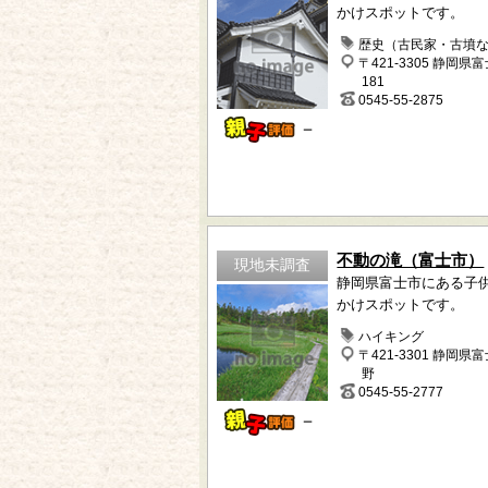
かけスポットです。
歴史（古民家・古墳
〒421-3305 静岡県
181
0545-55-2875
－
不動の滝（富士市）
現地未調査
静岡県富士市にある子
かけスポットです。
ハイキング
〒421-3301 静岡県
野
0545-55-2777
－