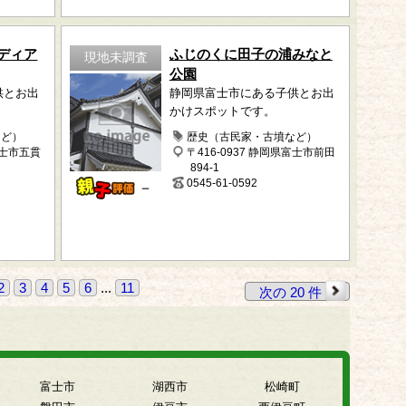
ディア
ふじのくに田子の浦みなと
現地未調査
公園
供とお出
静岡県富士市にある子供とお出
かけスポットです。
など）
歴史（古民家・古墳など）
富士市五貫
〒416-0937 静岡県富士市前田
894-1
0545-61-0592
－
2
3
4
5
6
...
11
次の 20 件
富士市
湖西市
松崎町