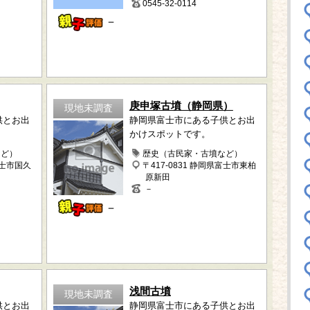
0545-32-0114
－
庚申塚古墳（静岡県）
現地未調査
供とお出
静岡県富士市にある子供とお出
かけスポットです。
など）
歴史（古民家・古墳など）
富士市国久
〒417-0831 静岡県富士市東柏
原新田
－
－
浅間古墳
現地未調査
供とお出
静岡県富士市にある子供とお出