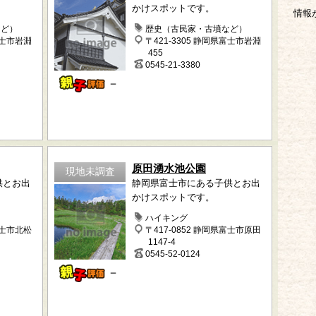
かけスポットです。
情報
など）
歴史（古民家・古墳など）
富士市岩淵
〒421-3305 静岡県富士市岩淵
455
0545-21-3380
－
原田湧水池公園
現地未調査
供とお出
静岡県富士市にある子供とお出
かけスポットです。
ハイキング
富士市北松
〒417-0852 静岡県富士市原田
1147-4
0545-52-0124
－