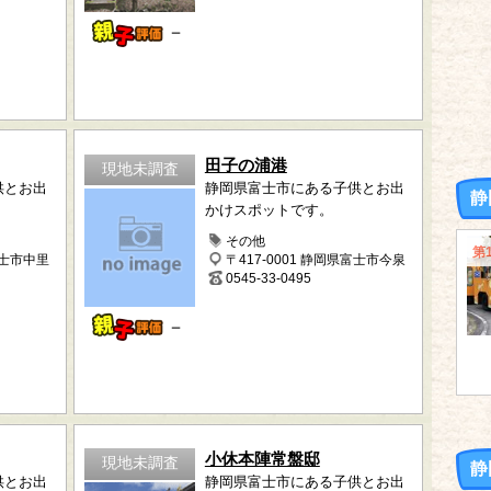
－
田子の浦港
現地未調査
供とお出
静岡県富士市にある子供とお出
静
かけスポットです。
その他
第
富士市中里
〒417-0001 静岡県富士市今泉
0545-33-0495
－
小休本陣常盤邸
現地未調査
静
供とお出
静岡県富士市にある子供とお出