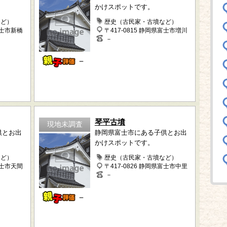
かけスポットです。
など）
歴史（古民家・古墳など）
富士市新橋
〒417-0815 静岡県富士市増川
－
－
琴平古墳
現地未調査
供とお出
静岡県富士市にある子供とお出
かけスポットです。
など）
歴史（古民家・古墳など）
富士市天間
〒417-0826 静岡県富士市中里
－
－