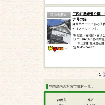
三四軒屋緑道公園 
現地未調査
ナ号の錨
静岡県富士市にある子
かけスポットです。
歴史（古民家・古墳
〒416-0946 静岡県
島 三四軒屋緑道公園
0545-55-2875
－
1
静岡県内の対象市町村一覧：
静岡市
北区