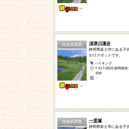
－
須津川溪谷
現地未調査
静岡県富士市にある子
かけスポットです。
ハイキング
〒417-0826 静岡県
608
－
－
一里塚
現地未調査
静岡県富士市にある子