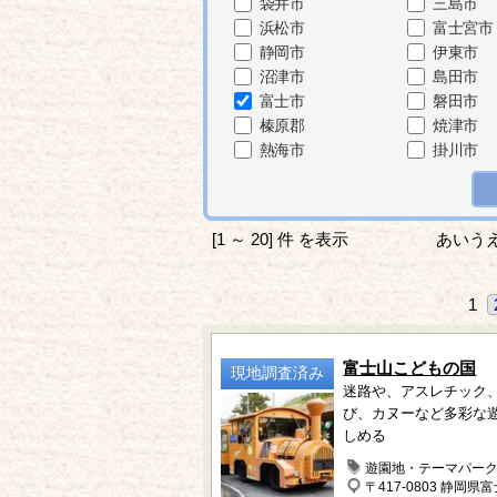
袋井市
三島市
浜松市
富士宮市
静岡市
伊東市
沼津市
島田市
富士市
磐田市
榛原郡
焼津市
熱海市
掛川市
[1 ～ 20] 件 を表示
あいう
1
富士山こどもの国
現地調査済み
迷路や、アスレチック
び、カヌーなど多彩な
しめる
遊園地・テーマパー
〒417-0803 静岡県