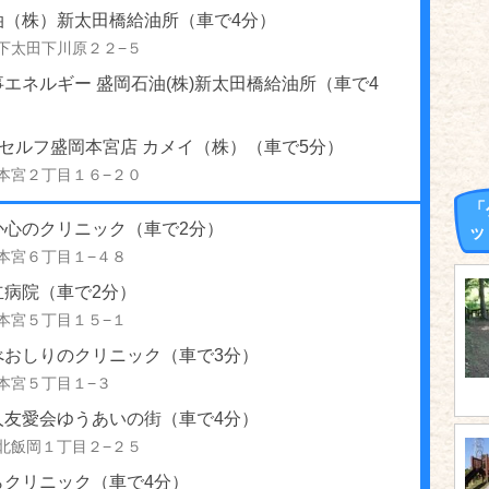
油（株）新太田橋給油所（車で4分）
下太田下川原２２−５
エネルギー 盛岡石油(株)新太田橋給油所（車で4
riveセルフ盛岡本宮店 カメイ（株）（車で5分）
本宮２丁目１６−２０
「
か心のクリニック（車で2分）
ッ
本宮６丁目１−４８
立病院（車で2分）
本宮５丁目１５−１
べおしりのクリニック（車で3分）
本宮５丁目１−３
人友愛会ゆうあいの街（車で4分）
北飯岡１丁目２−２５
らクリニック（車で4分）