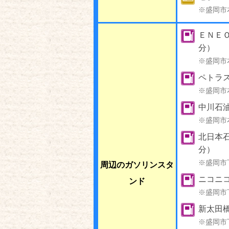
※盛岡市
ＥＮＥＯ
分）
※盛岡市
ペトラス 
※盛岡市
中川石
※盛岡市
北日本
分）
※盛岡市
周辺のガソリンスタ
ニコニ
ンド
※盛岡市
新太田橋
※盛岡市