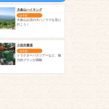
犬倉山ハイキング
岩手郡
犬倉山山頂の大パノラマを見に
行こう！
小岩井農場
岩手郡
トラクターバスツアーなど、魅
力的プランが満載