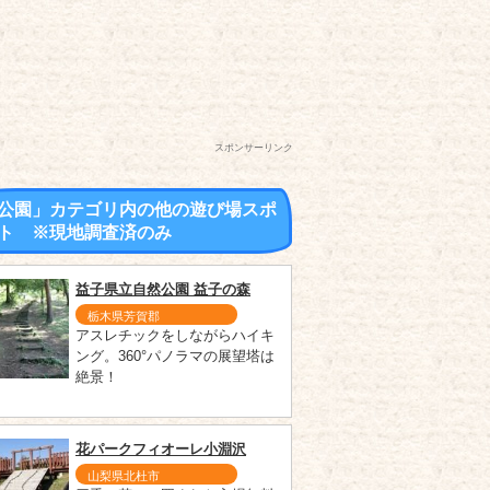
スポンサーリンク
公園」カテゴリ内の他の遊び場スポ
ト ※現地調査済のみ
益子県立自然公園 益子の森
栃木県芳賀郡
アスレチックをしながらハイキ
ング。360°パノラマの展望塔は
絶景！
花パークフィオーレ小淵沢
山梨県北杜市