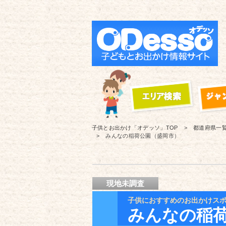
子供とお出かけ「オデッソ」
TOP
都道府県一
みんなの稲荷公園（盛岡市）
現地未調査
子供におすすめのお出かけス
みんなの稲