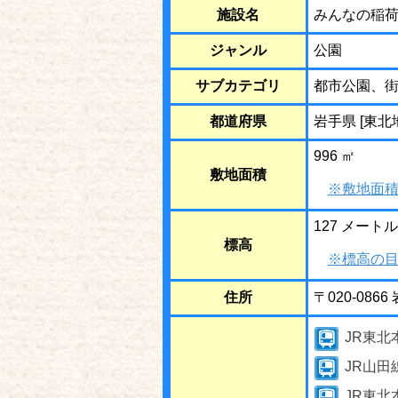
施設名
みんなの稲
ジャンル
公園
サブカテゴリ
都市公園、
都道府県
岩手県 [東北
996 ㎡
敷地面積
※敷地面積
127 メートル
標高
※標高の目
住所
〒020-08
JR東北
JR山田
JR東北