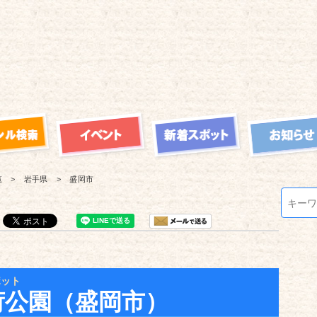
覧
岩手県
盛岡市
ポット
荷公園（盛岡市）