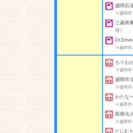
盛岡石
※盛岡市
三菱商事
分）
Dr.D
※盛岡市
もりお
※盛岡市
盛岡市
※盛岡市
わたな
※盛岡市
医療法
※盛岡市
たにむ