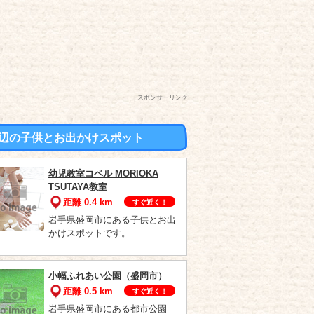
スポンサーリンク
辺の子供とお出かけスポット
幼児教室コペル MORIOKA
TSUTAYA教室
距離 0.4 km
すぐ近く！
岩手県盛岡市にある子供とお出
かけスポットです。
小幅ふれあい公園（盛岡市）
距離 0.5 km
すぐ近く！
岩手県盛岡市にある都市公園