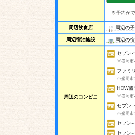
※予約がで
周辺飲食店
周辺の子
周辺宿泊施設
周辺の宿
セブンイ
※盛岡市
ファミ
※盛岡市
HOW
※盛岡市
周辺のコンビニ
セブン-
※盛岡市
セブン-
セブン-