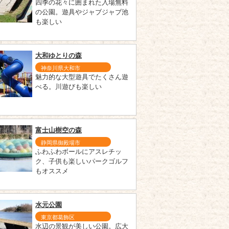
四季の花々に囲まれた入場無料
の公園。遊具やジャブジャブ池
も楽しい
大和ゆとりの森
神奈川県大和市
魅力的な大型遊具でたくさん遊
べる。川遊びも楽しい
富士山樹空の森
静岡県御殿場市
ふわふわボールにアスレチッ
ク、子供も楽しいパークゴルフ
もオススメ
水元公園
東京都葛飾区
水辺の景観が美しい公園。広大