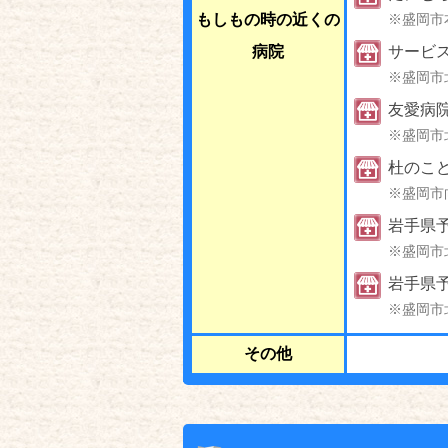
もしもの時の近くの
※盛岡市
病院
サービ
※盛岡市
友愛病
※盛岡市
杜のこ
※盛岡市
岩手県
※盛岡市
岩手県
※盛岡市
その他