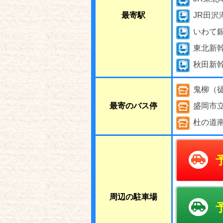
最寄駅
JR田沢
いわて
東北新
秋田新
鬼柳（
最寄のバス停
盛岡市
杜の道
周辺の駐車場