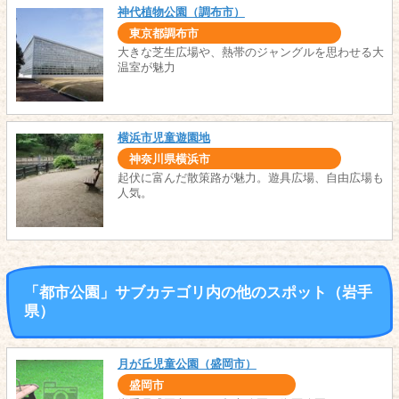
神代植物公園（調布市）
東京都調布市
大きな芝生広場や、熱帯のジャングルを思わせる大
温室が魅力
横浜市児童遊園地
神奈川県横浜市
起伏に富んだ散策路が魅力。遊具広場、自由広場も
人気。
「都市公園」サブカテゴリ内の他のスポット（岩手
県）
月が丘児童公園（盛岡市）
盛岡市