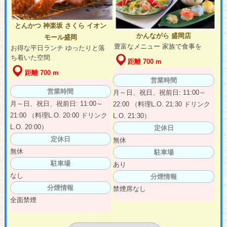
とんかつ 神楽坂 さくら イオン
かんながら 盛岡店
モール盛岡
豊富なメニュー 家族で食事を
お得な平日ランチ ゆったりと落
ち着いた空間
距離 700 m
距離 700 m
営業時間
営業時間
月～日、祝日、祝前日: 11:00～
月～日、祝日、祝前日: 11:00～
22:00 （料理L.O. 21:30 ドリンク
21:00 （料理L.O. 20:00 ドリンク
L.O. 21:30）
L.O. 20:00）
定休日
定休日
無休
無休
駐車場
駐車場
あり
なし
分煙情報
分煙情報
禁煙席なし
全面禁煙