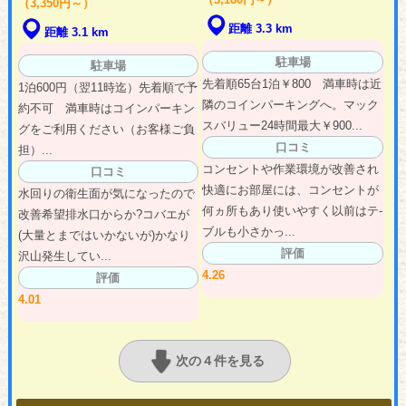
（3,350円～）
距離 3.3 km
距離 3.1 km
駐車場
駐車場
先着順65台1泊￥800 満車時は近
1泊600円（翌11時迄）先着順で予
隣のコインパーキングへ。マック
約不可 満車時はコインパーキン
スバリュー24時間最大￥900...
グをご利用ください（お客様ご負
口コミ
担）...
コンセントや作業環境が改善され
口コミ
快適にお部屋には、コンセントが
水回りの衛生面が気になったので
何ヵ所もあり使いやすく以前はテ-
改善希望排水口からか?コバエが
ブルも小さかっ...
(大量とまではいかないが)かなり
評価
沢山発生してい...
4.26
評価
4.01
次の４件を見る