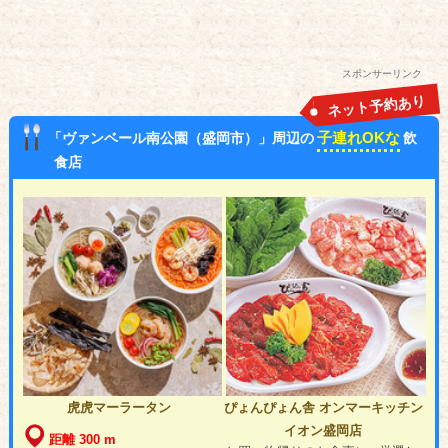
スポンサーリンク
ネット予約あり
子連れOKな
「ヴァンベール南公園（盛岡市）」周辺の
飲
食店
虎虎マーラータン
ぴょんぴょん舎 オンマーキッチン
イオン盛岡店
距離 300 m