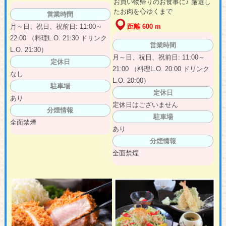
お買い物帰りのお食事に♪ 厳選し
たお肉を心ゆくまで
営業時間
月～日、祝日、祝前日: 11:00～
距離 600 m
22:00 （料理L.O. 21:30 ドリンク
営業時間
L.O. 21:30）
月～日、祝日、祝前日: 11:00～
定休日
21:00 （料理L.O. 20:00 ドリンク
なし
L.O. 20:00）
駐車場
定休日
あり
定休日はございません
分煙情報
駐車場
全面禁煙
あり
分煙情報
全面禁煙