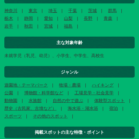
神奈川
東京
埼玉
千葉
茨城
群馬
栃木
静岡
愛知
山梨
長野
青森
岩手
秋田
宮城
福島
主な対象年齢
未就学児（乳児、幼児）、小学生、中学生、高校生
ジャンル
遊園地・テーマパーク
牧場・農場
ハイキング
公園
博物館・科学館など
工場見学・社会見学
動物園
水族館
自然の中で遊ぶ
体験型スポット
歴史（古民家、古墳など）
海水浴・湖水浴
宿泊
スポーツ
その他のスポット
掲載スポットの主な特徴・ポイント