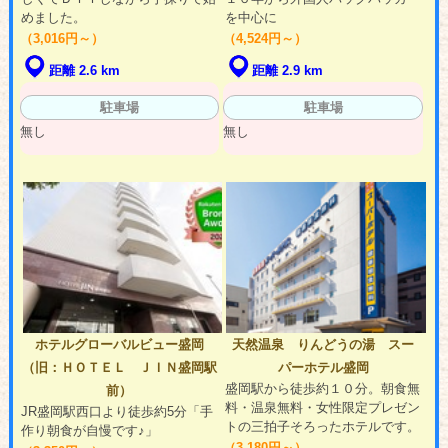
めました。
を中心に
（3,016円～）
（4,524円～）
距離 2.6 km
距離 2.9 km
駐車場
駐車場
無し
無し
ホテルグローバルビュー盛岡
天然温泉 りんどうの湯 スー
（旧：ＨＯＴＥＬ ＪＩＮ盛岡駅
パーホテル盛岡
盛岡駅から徒歩約１０分。朝食無
前）
料・温泉無料・女性限定プレゼン
JR盛岡駅西口より徒歩約5分「手
トの三拍子そろったホテルです。
作り朝食が自慢です♪」
（3,180円～）