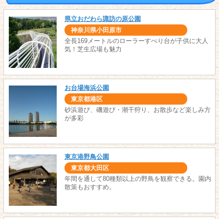
県立おだわら諏訪の原公園
神奈川県小田原市
全長169メートルのローラーすべり台が子供に大人
気！芝生広場も魅力
お台場海浜公園
東京都港区
砂浜遊び、磯遊び・潮干狩り、お散歩など楽しみ方
が多彩
東京港野鳥公園
東京都大田区
年間を通して80種類以上の野鳥を観察できる。園内
散策もおすすめ。