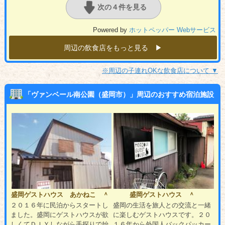
次の４件を見る
Powered by
ホットペッパー Webサービス
周辺の飲食店をもっと見る ▶︎
※周辺の子連れOKな飲食店について ▼
「ヴァンベール南公園（盛岡市）」周辺のおすすめ宿泊施設
盛岡ゲストハウス あかねこ ＾
盛岡ゲストハウス ＾
２０１６年に民泊からスタートし
盛岡の生活を旅人との交流と一緒
ました。盛岡にゲストハウスが欲
に楽しむゲストハウスです。２０
しくてＤＩＹしながら手探りで始
１６年から外国人バックパッカー