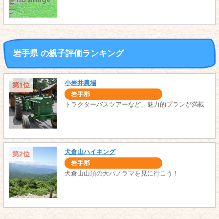
岩手県 の親子評価ランキング
小岩井農場
第1位
岩手郡
トラクターバスツアーなど、魅力的プランが満載
犬倉山ハイキング
第2位
岩手郡
犬倉山山頂の大パノラマを見に行こう！