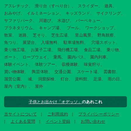
アスレチック
滑り台（すべり台）
スライダー
遊具
おみやげ
イルミネーション
キッズランド
サイクリング
サファリパーク
川遊び
水遊び
バーベキュー
プラネタリウム
キャンプ場
プール
ワークショップ
散策
迷路
芝そり
芝生広場
里山風景
野鳥観察
魚つり
展望台
入場無料
駐車場無料
穴場スポット
乗り物工場
お菓子工場
飛行機工場
食品工場
乗り物
ボート
ロープウェイ
乗馬
園内バス
園内列車
体験イベント
体験ツアー
収穫体験
味覚狩り
買い物体験
陶芸体験
交通公園
スケート場
図書館
国営公園
城
洞窟探検
灯台
資料館
足湯
雨の日
屋内（室内）
屋外
子供とお出かけ「オデッソ」
のあれこれ
当サイトについて
ご利用規約
プライバシーポリシー
よくある質問
イベント登録
お問い合わせ