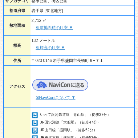
サブカテゴリ
都市公園、街区公園
都道府県
岩手県 [東北地方]
2,712 ㎡
敷地面積
※敷地面積の目安 ▼
132 メートル
標高
※標高の目安 ▼
住所
〒020-0146 岩手県盛岡市長橋町５−７１
アクセス
※NaviConについて ▼
いわて銀河鉄道線「青山駅」（徒歩27分）
JR田沢湖線「大釜駅」（徒歩47分）
JR山田線「盛岡駅」（徒歩52分）
JR東北本線「盛岡駅」（徒歩52分）