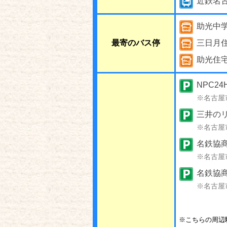
近鉄名
助光中
最寄のバス停
三日月住
助光住宅
NPC2
※名古屋
三井のリ
※名古屋
名鉄協商
※名古屋
名鉄協商
※名古屋
※こちらの周辺