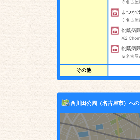
※名古屋
まつか
※名古屋
松蔭病
※2 Chom
松蔭病
※名古屋
その他
西川田公園（名古屋市）への