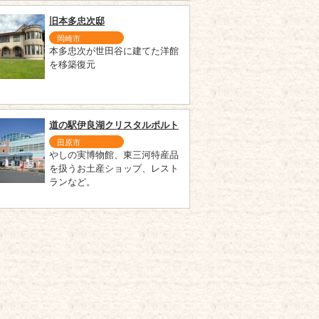
旧本多忠次邸
岡崎市
本多忠次が世田谷に建てた洋館
を移築復元
道の駅伊良湖クリスタルポルト
田原市
やしの実博物館、東三河特産品
を扱うお土産ショップ、レスト
ランなど。