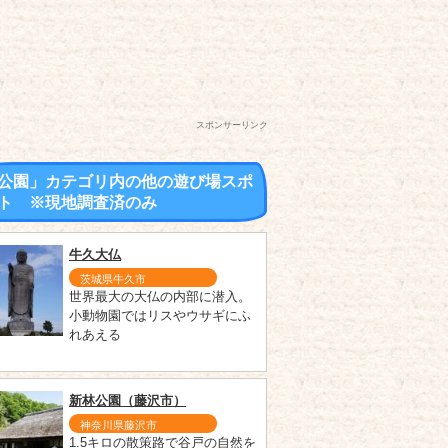
スポンサーリンク
公園」カテゴリ内の他の遊び場スポ
ト ※現地調査済のみ
牛久大仏
茨城県牛久市
世界最大の大仏の内部に潜入。
小動物園ではリスやウサギにふ
れあえる
新林公園（藤沢市）
神奈川県藤沢市
1.5キロの散策路で谷戸の自然を