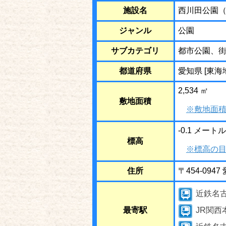
施設名
西川田公園
ジャンル
公園
サブカテゴリ
都市公園、
都道府県
愛知県 [東海
2,534 ㎡
敷地面積
※敷地面積
-0.1 メートル
標高
※標高の目
住所
〒454-09
近鉄名
最寄駅
JR関西