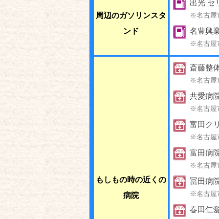
出光 セ
周辺のガソリンスタ
※名古屋
ンド
名豊興
※名古屋
斎藤整
※名古屋
共愛病
※名古屋
富田クリ
※名古屋
富田病
※名古屋
もしもの時の近くの
冨田病
※名古屋
病院
春田仁