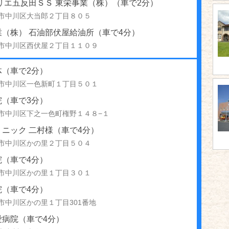
リエ五反田ＳＳ 東栄事業（株）（車で2分）
市中川区大当郎２丁目８０５
業（株） 石油部伏屋給油所（車で4分）
市中川区西伏屋２丁目１１０９
体（車で2分）
市中川区一色新町１丁目５０１
院（車で3分）
市中川区下之一色町権野１４８−１
ニック 二村様（車で4分）
市中川区かの里２丁目５０４
院（車で4分）
市中川区かの里１丁目３０１
院（車で4分）
市中川区かの里１丁目301番地
愛病院（車で4分）