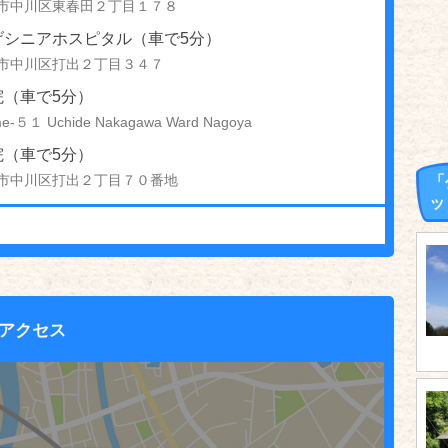
市中川区東春田２丁目１７８
げシニアホスピタル（車で5分）
市中川区打出２丁目３４７
院（車で5分）
e-５１ Uchide Nakagawa Ward Nagoya
院（車で5分）
市中川区打出２丁目７０番地
「
ッ
アクセス