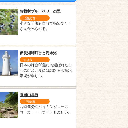
豊根村ブルーベリーの里
北設楽郡
小さな子供も自分で摘めてたく
さん食べられる。
伊良湖岬灯台と海水浴
田原市
日本の灯台50選にも選ばれた白
亜の灯台。夏には恋路ヶ浜海水
浴場が楽しい。
茶臼山高原
北設楽郡
片道40分のハイキングコース。
ゴーカート、ボートも楽しい。