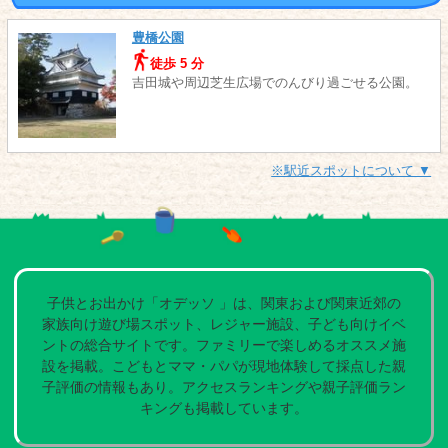
豊橋公園
徒歩 5 分
吉田城や周辺芝生広場でのんびり過ごせる公園。
※駅近スポットについて ▼
子供とお出かけ「オデッソ 」は、関東および関東近郊の
家族向け遊び場スポット、レジャー施設、子ども向けイベ
ントの総合サイトです。ファミリーで楽しめるオススメ施
設を掲載。こどもとママ・パパが現地体験して採点した親
子評価の情報もあり。アクセスランキングや親子評価ラン
キングも掲載しています。