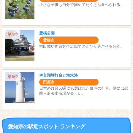
小さな子供も自分で摘めてたくさん食べられる。
豊橋公園
第4位
豊橋市
吉田城や周辺芝生広場でのんびり過ごせる公園。
伊良湖岬灯台と海水浴
第5位
田原市
日本の灯台50選にも選ばれた白亜の灯台。夏には恋
路ヶ浜海水浴場が楽しい。
愛知県の駅近スポット ランキング