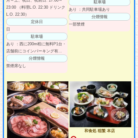
月～土、祝日、祝前日: 17:00～
駐車場
23:00 （料理L.O. 22:30 ドリンク
あり ：共同駐車場あり
L.O. 22:30）
分煙情報
定休日
一部禁煙
日
駐車場
あり ：西に200m程に無料P1台・
店舗前にコインパーキング有...
分煙情報
禁煙席なし
和食処 稲繁 本店