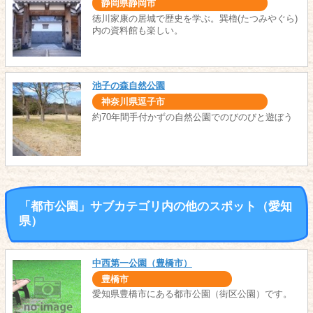
静岡県静岡市
徳川家康の居城で歴史を学ぶ。巽櫓(たつみやぐら)
内の資料館も楽しい。
池子の森自然公園
神奈川県逗子市
約70年間手付かずの自然公園でのびのびと遊ぼう
「都市公園」サブカテゴリ内の他のスポット（愛知
県）
中西第一公園（豊橋市）
豊橋市
愛知県豊橋市にある都市公園（街区公園）です。