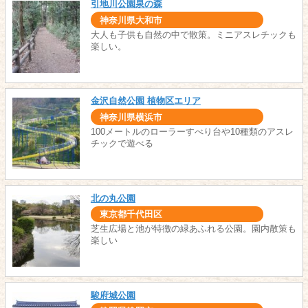
引地川公園泉の森
神奈川県大和市
大人も子供も自然の中で散策。ミニアスレチックも
楽しい。
金沢自然公園 植物区エリア
神奈川県横浜市
100メートルのローラーすべり台や10種類のアスレ
チックで遊べる
北の丸公園
東京都千代田区
芝生広場と池が特徴の緑あふれる公園。園内散策も
楽しい
駿府城公園