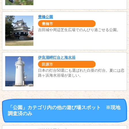
豊橋公園
豊橋市
吉田城や周辺芝生広場でのんびり過ごせる公園。
伊良湖岬灯台と海水浴
田原市
日本の灯台50選にも選ばれた白亜の灯台。夏には恋
路ヶ浜海水浴場が楽しい。
「公園」カテゴリ内の他の遊び場スポット ※現地
調査済のみ