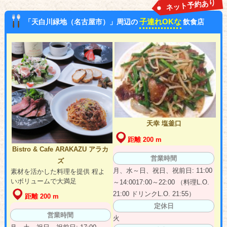
ネット予約あり
子連れOKな
「天白川緑地（名古屋市）」周辺の
飲食店
天幸 塩釜口
距離 200 m
Bistro & Cafe ARAKAZU アラカ
営業時間
ズ
月、水～日、祝日、祝前日: 11:00
素材を活かした料理を提供 程よ
いボリュームで大満足
～14:0017:00～22:00 （料理L.O.
21:00 ドリンクL.O. 21:55）
距離 200 m
定休日
営業時間
火