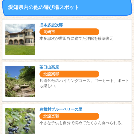
愛知県内の他の遊び場スポット
旧本多忠次邸
岡崎市
本多忠次が世田谷に建てた洋館を移築復元
茶臼山高原
北設楽郡
片道40分のハイキングコース。ゴーカート、ボート
も楽しい。
豊根村ブルーベリーの里
北設楽郡
小さな子供も自分で摘めてたくさん食べられる。