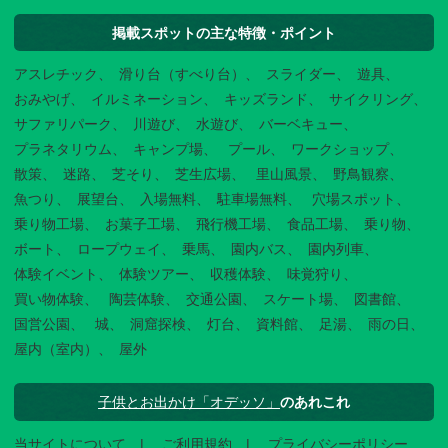
掲載スポットの主な特徴・ポイント
アスレチック
滑り台（すべり台）
スライダー
遊具
おみやげ
イルミネーション
キッズランド
サイクリング
サファリパーク
川遊び
水遊び
バーベキュー
プラネタリウム
キャンプ場
プール
ワークショップ
散策
迷路
芝そり
芝生広場
里山風景
野鳥観察
魚つり
展望台
入場無料
駐車場無料
穴場スポット
乗り物工場
お菓子工場
飛行機工場
食品工場
乗り物
ボート
ロープウェイ
乗馬
園内バス
園内列車
体験イベント
体験ツアー
収穫体験
味覚狩り
買い物体験
陶芸体験
交通公園
スケート場
図書館
国営公園
城
洞窟探検
灯台
資料館
足湯
雨の日
屋内（室内）
屋外
子供とお出かけ「オデッソ」
のあれこれ
当サイトについて
ご利用規約
プライバシーポリシー