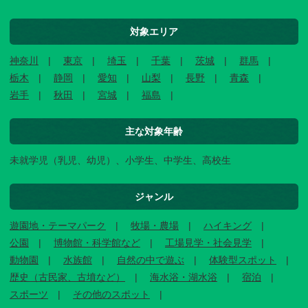
対象エリア
神奈川
東京
埼玉
千葉
茨城
群馬
栃木
静岡
愛知
山梨
長野
青森
岩手
秋田
宮城
福島
主な対象年齢
未就学児（乳児、幼児）、小学生、中学生、高校生
ジャンル
遊園地・テーマパーク
牧場・農場
ハイキング
公園
博物館・科学館など
工場見学・社会見学
動物園
水族館
自然の中で遊ぶ
体験型スポット
歴史（古民家、古墳など）
海水浴・湖水浴
宿泊
スポーツ
その他のスポット