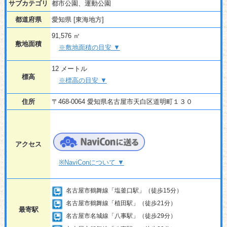
サブカテゴリ
都市公園、運動公園
都道府県
愛知県 [東海地方]
91,576 ㎡
敷地面積
※敷地面積の目安 ▼
12 メートル
標高
※標高の目安 ▼
住所
〒468-0064 愛知県名古屋市天白区道明町１３０
アクセス
※NaviConについて ▼
名古屋市鶴舞線「塩釜口駅」（徒歩15分）
名古屋市鶴舞線「植田駅」（徒歩21分）
最寄駅
名古屋市名城線「八事駅」（徒歩29分）