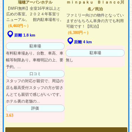
瑞穂アーバンホテル
ｍｉｎｐａｋｕ Ｂｌａｎｃｏ川
【WIFI無料】全室16平米以上と
名／民泊
広めの客室。２０２４年客室リ
ファミリー向けの物件となってい
ニューアル。 館内駐車場有り。
ますがもちろん単身の方でも利用
（6,460円～）
可能です！【民泊】
（6,380円～）
距離 1.8 km
距離 4 km
駐車場
駐車場
有料駐車場あり。台数、車高、車
幅等制限あり。車種明記の上、要
無し
予約。...
口コミ
スタッフの対応が親切で、周辺の
店も最高受付スタッフの方が皆さ
んとても親切で感じがいいです。
ホテル裏の老舗の...
評価
3.63