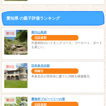
愛知県 の親子評価ランキング
茶臼山高原
第1位
北設楽郡
片道40分のハイキングコース。ゴーカート、ボート
も楽しい。
旧本多忠次邸
第2位
岡崎市
本多忠次が世田谷に建てた洋館を移築復元
豊根村ブルーベリーの里
第3位
北設楽郡