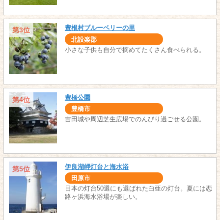
豊根村ブルーベリーの里
第3位
北設楽郡
小さな子供も自分で摘めてたくさん食べられる。
豊橋公園
第4位
豊橋市
吉田城や周辺芝生広場でのんびり過ごせる公園。
伊良湖岬灯台と海水浴
第5位
田原市
日本の灯台50選にも選ばれた白亜の灯台。夏には恋
路ヶ浜海水浴場が楽しい。