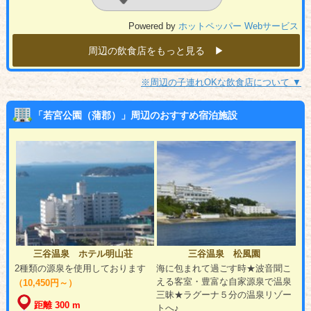
Powered by
ホットペッパー Webサービス
周辺の飲食店をもっと見る ▶︎
※周辺の子連れOKな飲食店について ▼
「若宮公園（蒲郡）」周辺のおすすめ宿泊施設
三谷温泉 ホテル明山荘
三谷温泉 松風園
2種類の源泉を使用しております
海に包まれて過ごす時★波音聞こ
える客室・豊富な自家源泉で温泉
（10,450円～）
三昧★ラグーナ５分の温泉リゾー
距離 300 m
トへ♪