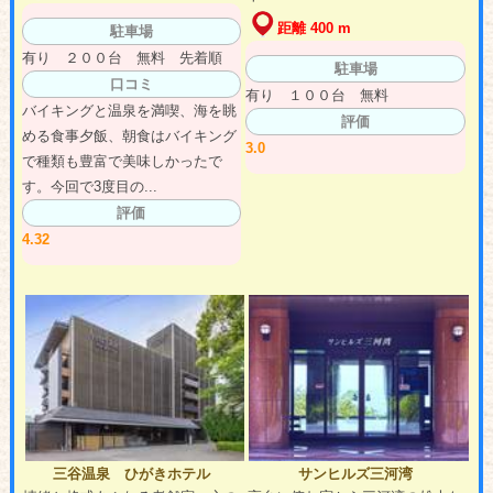
距離 400 m
駐車場
有り ２００台 無料 先着順
駐車場
口コミ
有り １００台 無料
バイキングと温泉を満喫、海を眺
評価
める食事夕飯、朝食はバイキング
3.0
で種類も豊富で美味しかったで
す。今回で3度目の...
評価
4.32
三谷温泉 ひがきホテル
サンヒルズ三河湾