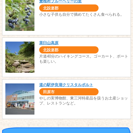
豊根村ブルーベリーの里
北設楽郡
小さな子供も自分で摘めてたくさん食べられる。
茶臼山高原
北設楽郡
片道40分のハイキングコース。ゴーカート、ボート
も楽しい。
道の駅伊良湖クリスタルポルト
田原市
やしの実博物館、東三河特産品を扱うお土産ショッ
プ、レストランなど。