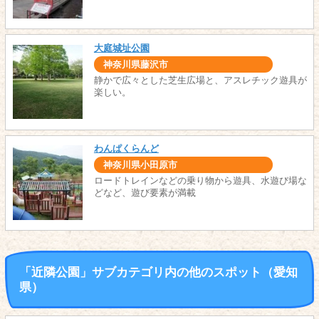
大庭城址公園
神奈川県藤沢市
静かで広々とした芝生広場と、アスレチック遊具が
楽しい。
わんぱくらんど
神奈川県小田原市
ロードトレインなどの乗り物から遊具、水遊び場な
どなど、遊び要素が満載
「近隣公園」サブカテゴリ内の他のスポット（愛知
県）