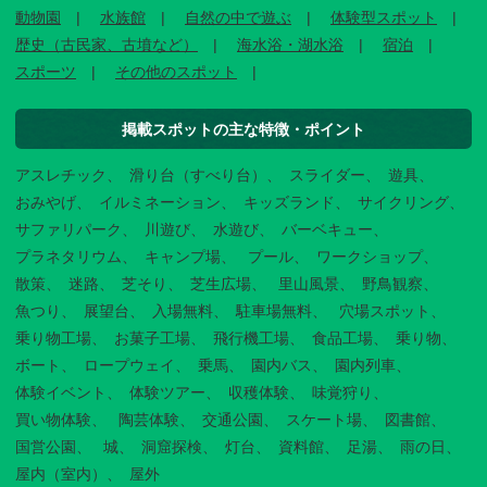
動物園
水族館
自然の中で遊ぶ
体験型スポット
歴史（古民家、古墳など）
海水浴・湖水浴
宿泊
スポーツ
その他のスポット
掲載スポットの主な特徴・ポイント
アスレチック
滑り台（すべり台）
スライダー
遊具
おみやげ
イルミネーション
キッズランド
サイクリング
サファリパーク
川遊び
水遊び
バーベキュー
プラネタリウム
キャンプ場
プール
ワークショップ
散策
迷路
芝そり
芝生広場
里山風景
野鳥観察
魚つり
展望台
入場無料
駐車場無料
穴場スポット
乗り物工場
お菓子工場
飛行機工場
食品工場
乗り物
ボート
ロープウェイ
乗馬
園内バス
園内列車
体験イベント
体験ツアー
収穫体験
味覚狩り
買い物体験
陶芸体験
交通公園
スケート場
図書館
国営公園
城
洞窟探検
灯台
資料館
足湯
雨の日
屋内（室内）
屋外