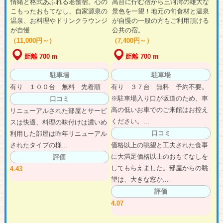
情緒と格式あふれる老舗宿。心の
高台に佇む宿から三河湾の雄大な
こもったおもてなし、自家源泉の
景色を一望！地元の旬食材と温泉
温泉、お料理やドリンクラウンジ
が自慢の一般の方もご利用頂ける
が自慢
公共の宿。
（11,000円～）
（7,400円～）
距離 700 m
距離 700 m
駐車場
駐車場
有り １００台 無料 先着順
有り ３７台 無料 予約不要。
※駐車場入り口が坂道のため、車
口コミ
高の低いお車でのご来館はお控え
リニューアルされた部屋とサービ
ください。...
スは快適、料理の味付けは濃いめ
口コミ
利用した部屋は昨年リニューアル
されたタイプの様...
価格以上の眺望と工夫された食事
に大満足価格以上のおもてなしを
評価
してもらえました。部屋からの眺
4.43
望は、大きな窓か...
評価
4.07