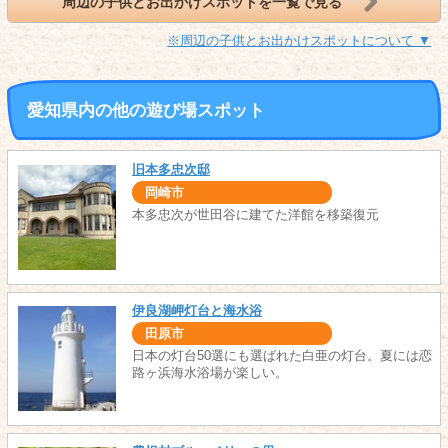
周辺の子供とお出かけスポットを一覧で見る
※周辺の子供とお出かけスポットについて ▼
愛知県内の他の遊び場スポット
旧本多忠次邸
岡崎市
本多忠次が世田谷に建てた洋館を移築復元
伊良湖岬灯台と海水浴
田原市
日本の灯台50選にも選ばれた白亜の灯台。夏には恋
路ヶ浜海水浴場が楽しい。