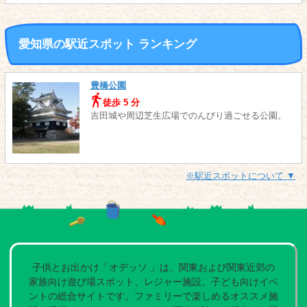
愛知県の駅近スポット ランキング
豊橋公園
徒歩 5 分
吉田城や周辺芝生広場でのんびり過ごせる公園。
※駅近スポットについて ▼
子供とお出かけ「オデッソ 」は、関東および関東近郊の
家族向け遊び場スポット、レジャー施設、子ども向けイベ
ントの総合サイトです。ファミリーで楽しめるオススメ施