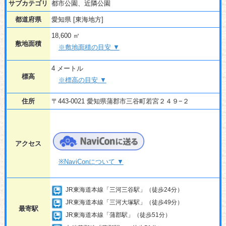
サブカテゴリ
都市公園、近隣公園
都道府県
愛知県 [東海地方]
18,600 ㎡
敷地面積
※敷地面積の目安 ▼
4 メートル
標高
※標高の目安 ▼
住所
〒443-0021 愛知県蒲郡市三谷町若宮２４９−２
アクセス
※NaviConについて ▼
JR東海道本線「三河三谷駅」（徒歩24分）
JR東海道本線「三河大塚駅」（徒歩49分）
最寄駅
JR東海道本線「蒲郡駅」（徒歩51分）