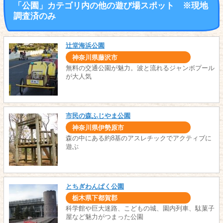
「公園」カテゴリ内の他の遊び場スポット ※現地
調査済のみ
辻堂海浜公園
神奈川県藤沢市
無料の交通公園が魅力。波と流れるジャンボプール
が大人気
市民の森ふじやま公園
神奈川県伊勢原市
森の中にある約8基のアスレチックでアクティブに
遊ぶ
とちぎわんぱく公園
栃木県下都賀郡
科学館や巨大迷路、こどもの城、園内列車、駄菓子
屋など魅力がつまった公園