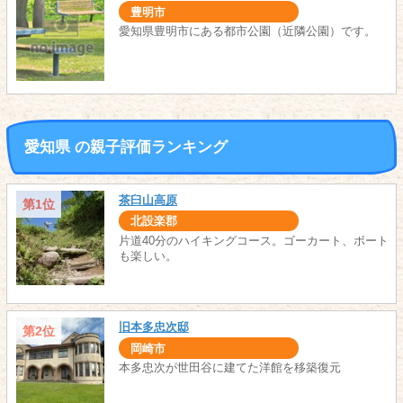
豊明市
愛知県豊明市にある都市公園（近隣公園）です。
愛知県 の親子評価ランキング
茶臼山高原
第1位
北設楽郡
片道40分のハイキングコース。ゴーカート、ボート
も楽しい。
旧本多忠次邸
第2位
岡崎市
本多忠次が世田谷に建てた洋館を移築復元