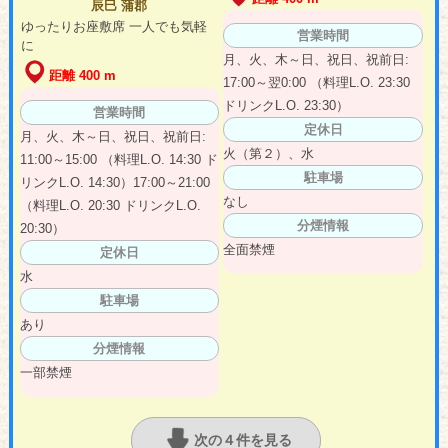
辰巳 蒲郡
ゆったりお座敷席 一人でも気軽
営業時間
に
月、火、木～日、祝日、祝前日:
距離 400 m
17:00～翌0:00 （料理L.O. 23:30
ドリンクL.O. 23:30）
営業時間
定休日
月、火、木～日、祝日、祝前日:
火（第２）、水
11:00～15:00 （料理L.O. 14:30 ド
駐車場
リンクL.O. 14:30）17:00～21:00
なし
（料理L.O. 20:30 ドリンクL.O.
分煙情報
20:30）
全面禁煙
定休日
水
駐車場
あり
分煙情報
一部禁煙
次の４件を見る