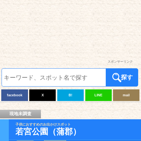
スポンサーリンク
探す
facebook
X
B!
LINE
mail
現地未調査
子供におすすめのお出かけスポット
若宮公園（蒲郡）