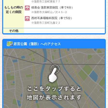
※蒲郡市三谷町東前７７
もしもの時の
積善会 蒲郡東部病院（車で4分）
近くの病院
※蒲郡市大塚町山ノ沢４５−２
西村耳鼻咽喉科医院（車で5分）
※蒲郡市三谷町九舗２２
その他
若宮公園（蒲郡）へのアクセス