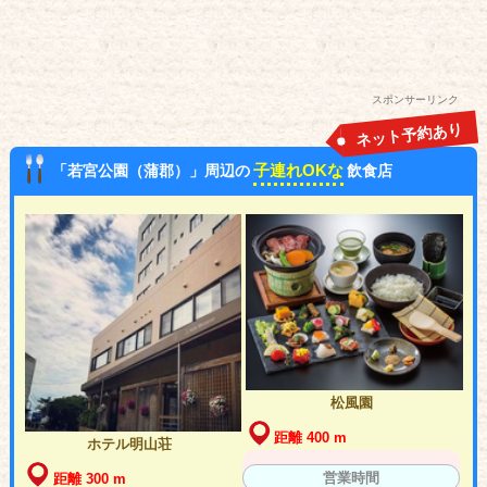
スポンサーリンク
ネット予約あり
子連れOKな
「若宮公園（蒲郡）」周辺の
飲食店
松風園
距離 400 m
ホテル明山荘
営業時間
距離 300 m