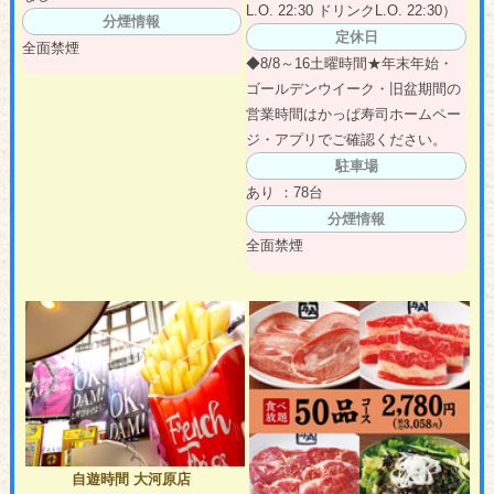
L.O. 22:30 ドリンクL.O. 22:30）
分煙情報
定休日
全面禁煙
◆8/8～16土曜時間★年末年始・
ゴールデンウイーク・旧盆期間の
営業時間はかっぱ寿司ホームペー
ジ・アプリでご確認ください。
駐車場
あり ：78台
分煙情報
全面禁煙
自遊時間 大河原店