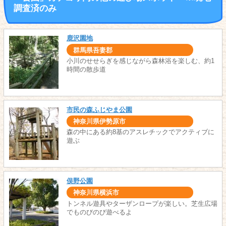
調査済のみ
鹿沢園地
群馬県吾妻郡
小川のせせらぎを感じながら森林浴を楽しむ、約1
時間の散歩道
市民の森ふじやま公園
神奈川県伊勢原市
森の中にある約8基のアスレチックでアクティブに
遊ぶ
俣野公園
神奈川県横浜市
トンネル遊具やターザンロープが楽しい。芝生広場
でものびのび遊べるよ