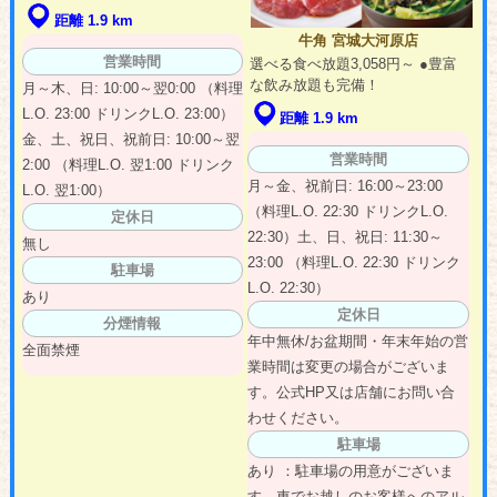
距離 1.9 km
牛角 宮城大河原店
営業時間
選べる食べ放題3,058円～ ●豊富
な飲み放題も完備！
月～木、日: 10:00～翌0:00 （料理
L.O. 23:00 ドリンクL.O. 23:00）
距離 1.9 km
金、土、祝日、祝前日: 10:00～翌
営業時間
2:00 （料理L.O. 翌1:00 ドリンク
月～金、祝前日: 16:00～23:00
L.O. 翌1:00）
（料理L.O. 22:30 ドリンクL.O.
定休日
22:30）土、日、祝日: 11:30～
無し
23:00 （料理L.O. 22:30 ドリンク
駐車場
L.O. 22:30）
あり
定休日
分煙情報
年中無休/お盆期間・年末年始の営
全面禁煙
業時間は変更の場合がございま
す。公式HP又は店舗にお問い合
わせください。
駐車場
あり ：駐車場の用意がございま
す。車でお越しのお客様へのアル