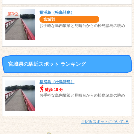
福浦島（松島諸島）
第3位
宮城郡
お手軽な島内散策と見晴台からの松島諸島の眺め
宮城県の駅近スポット ランキング
福浦島（松島諸島）
徒歩 10 分
お手軽な島内散策と見晴台からの松島諸島の眺め
※駅近スポットについて ▼