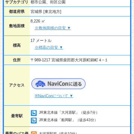
サブカテゴリ
都市公園、街区公園
都道府県
宮城県 [東北地方]
8,226 ㎡
敷地面積
※敷地面積の目安 ▼
17 メートル
標高
※標高の目安 ▼
住所
〒989-1217 宮城県柴田郡大河原町錦町４−１
アクセス
※NaviConについて ▼
JR東北本線「大河原駅」（徒歩7分）
最寄駅
JR東北本線「船岡駅」（徒歩43分）
最寄のバス停
大河原駅前（徒歩10分）