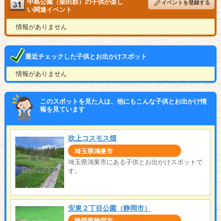
中島公園（柴田郡）の子供が楽し
イベントを登録する
い関連イベント
情報がありません
最近チェックした子供とお出かけスポット
情報がありません
このスポットを見た人は、他にもこんな子供とお出かけ情
報を見ています
吹上コスモス畑
埼玉県鴻巣市
埼玉県鴻巣市にある子供とお出かけスポットで
す。
安東２丁目公園（静岡市）
静岡県静岡市