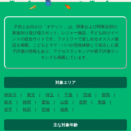
子供とお出かけ「オデッソ 」は、関東および関東近郊の
家族向け遊び場スポット、レジャー施設、子ども向けイベ
ントの総合サイトです。ファミリーで楽しめるオススメ施
設を掲載。こどもとママ・パパが現地体験して採点した親
子評価の情報もあり。アクセスランキングや親子評価ラン
キングも掲載しています。
対象エリア
神奈川
東京
埼玉
千葉
茨城
群馬
栃木
静岡
愛知
山梨
長野
青森
岩手
秋田
宮城
福島
主な対象年齢