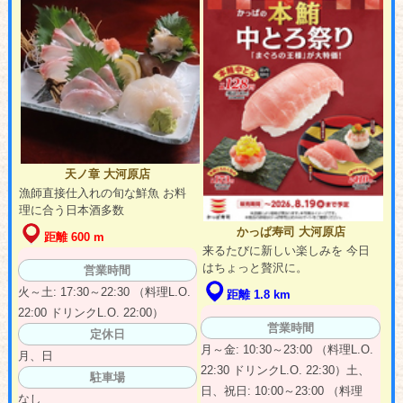
天ノ章 大河原店
漁師直接仕入れの旬な鮮魚 お料
理に合う日本酒多数
かっぱ寿司 大河原店
距離 600 m
来るたびに新しい楽しみを 今日
はちょっと贅沢に。
営業時間
火～土: 17:30～22:30 （料理L.O.
距離 1.8 km
22:00 ドリンクL.O. 22:00）
営業時間
定休日
月～金: 10:30～23:00 （料理L.O.
月、日
22:30 ドリンクL.O. 22:30）土、
駐車場
日、祝日: 10:00～23:00 （料理
なし