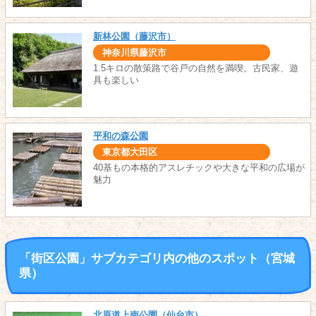
新林公園（藤沢市）
神奈川県藤沢市
1.5キロの散策路で谷戸の自然を満喫。古民家、遊
具も楽しい
平和の森公園
東京都大田区
40基もの本格的アスレチックや大きな平和の広場が
魅力
「街区公園」サブカテゴリ内の他のスポット（宮城
県）
北原道上南公園（仙台市）