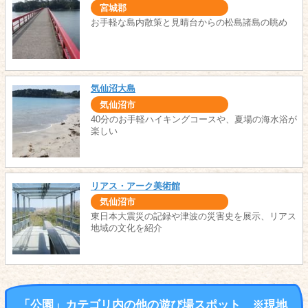
宮城郡
お手軽な島内散策と見晴台からの松島諸島の眺め
気仙沼大島
気仙沼市
40分のお手軽ハイキングコースや、夏場の海水浴が
楽しい
リアス・アーク美術館
気仙沼市
東日本大震災の記録や津波の災害史を展示、リアス
地域の文化を紹介
「公園」カテゴリ内の他の遊び場スポット ※現地