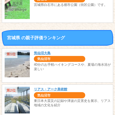
宮城県白石市にある都市公園（街区公園）です。
宮城県 の親子評価ランキング
気仙沼大島
第1位
気仙沼市
40分のお手軽ハイキングコースや、夏場の海水浴が
楽しい
リアス・アーク美術館
第2位
気仙沼市
東日本大震災の記録や津波の災害史を展示、リアス
地域の文化を紹介