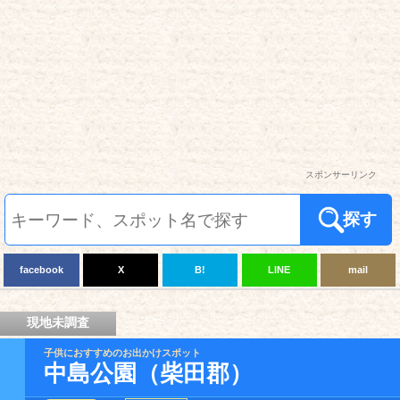
スポンサーリンク
探す
facebook
X
B!
LINE
mail
現地未調査
子供におすすめのお出かけスポット
中島公園（柴田郡）