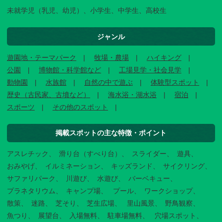
未就学児（乳児、幼児）、小学生、中学生、高校生
ジャンル
遊園地・テーマパーク
牧場・農場
ハイキング
公園
博物館・科学館など
工場見学・社会見学
動物園
水族館
自然の中で遊ぶ
体験型スポット
歴史（古民家、古墳など）
海水浴・湖水浴
宿泊
スポーツ
その他のスポット
掲載スポットの主な特徴・ポイント
アスレチック
滑り台（すべり台）
スライダー
遊具
おみやげ
イルミネーション
キッズランド
サイクリング
サファリパーク
川遊び
水遊び
バーベキュー
プラネタリウム
キャンプ場
プール
ワークショップ
散策
迷路
芝そり
芝生広場
里山風景
野鳥観察
魚つり
展望台
入場無料
駐車場無料
穴場スポット