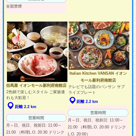
全面禁煙
Italian Kitchen VANSAN イオン
モール新利府南館店
但馬屋 イオンモール新利府南館店
テレビでも話題のバンサン サプ
2色鍋で楽しむスタイル ご家族連
ライズプレート
れも大歓迎！
距離 2.2 km
距離 2.2 km
営業時間
営業時間
月～日、祝日、祝前日: 11:00～
月～日、祝日、祝前日: 11:00～
21:00 （料理L.O. 20:00 ドリンク
21:00 （料理L.O. 20:30 ドリンク
L.O. 20:00）