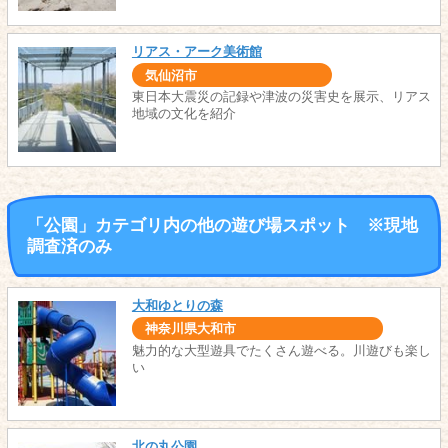
リアス・アーク美術館
気仙沼市
東日本大震災の記録や津波の災害史を展示、リアス
地域の文化を紹介
「公園」カテゴリ内の他の遊び場スポット ※現地
調査済のみ
大和ゆとりの森
神奈川県大和市
魅力的な大型遊具でたくさん遊べる。川遊びも楽し
い
北の丸公園