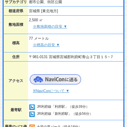
サブカテゴリ
都市公園、街区公園
都道府県
宮城県 [東北地方]
2,500 ㎡
敷地面積
※敷地面積の目安 ▼
77 メートル
標高
※標高の目安 ▼
住所
〒981-0131 宮城県宮城郡利府町青山３丁目１５−７
アクセス
※NaviConについて ▼
JR利府線「利府駅」（徒歩39分）
最寄駅
JR利府線「新利府駅」（徒歩56分）
最寄のバス停
十符の里パーク（徒歩18分）