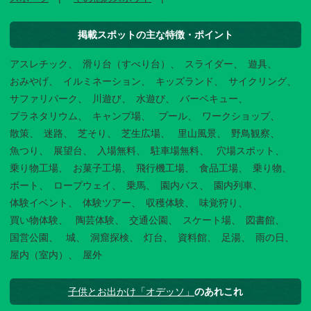
掲載スポットの主な特徴・ポイント
アスレチック
滑り台（すべり台）
スライダー
遊具
おみやげ
イルミネーション
キッズランド
サイクリング
サファリパーク
川遊び
水遊び
バーベキュー
プラネタリウム
キャンプ場
プール
ワークショップ
散策
迷路
芝そり
芝生広場
里山風景
野鳥観察
魚つり
展望台
入場無料
駐車場無料
穴場スポット
乗り物工場
お菓子工場
飛行機工場
食品工場
乗り物
ボート
ロープウェイ
乗馬
園内バス
園内列車
体験イベント
体験ツアー
収穫体験
味覚狩り
買い物体験
陶芸体験
交通公園
スケート場
図書館
国営公園
城
洞窟探検
灯台
資料館
足湯
雨の日
屋内（室内）
屋外
子供とお出かけ「オデッソ」
のあれこれ