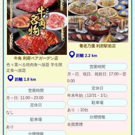
養老乃瀧 利府駅前店
距離 2.2 km
牛角 利府ペアガーデン店
色々選べる焼肉食べ放題 学生限
営業時間
定食べ放題
月～日、祝日、祝前日: 17:00～翌
距離 1.8 km
0:00
定休日
営業時間
年末年始（12/31・1/1）
月～日: 11:00～23:00
駐車場
定休日
あり ：10台
なし
分煙情報
駐車場
全面禁煙
あり
分煙情報