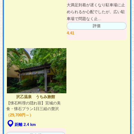
大満足到着が遅くなり駐車場に止
められるか心配でしたが、広い駐
車場で問題なく止...
評価
4.41
沢乙温泉 うちみ旅館
【懐石料理の隠れ宿】宮城の美
食・懐石プラン1日三組の贅沢
（29,700円～）
距離 2.4 km