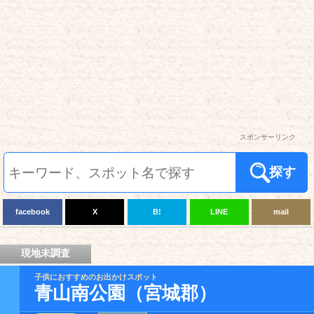
スポンサーリンク
探す
facebook
X
B!
LINE
mail
現地未調査
子供におすすめのお出かけスポット
青山南公園（宮城郡）