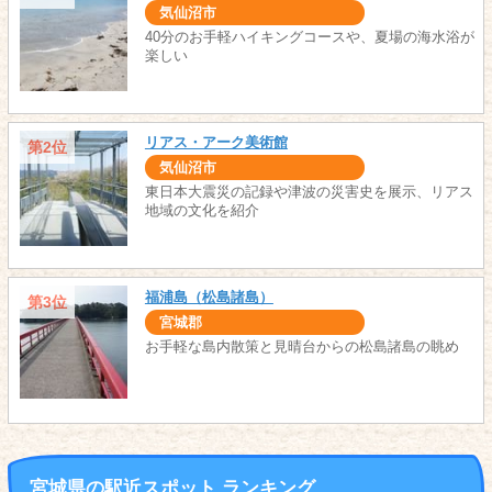
気仙沼市
40分のお手軽ハイキングコースや、夏場の海水浴が
楽しい
リアス・アーク美術館
第2位
気仙沼市
東日本大震災の記録や津波の災害史を展示、リアス
地域の文化を紹介
福浦島（松島諸島）
第3位
宮城郡
お手軽な島内散策と見晴台からの松島諸島の眺め
宮城県の駅近スポット ランキング