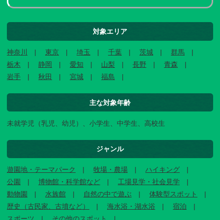
対象エリア
神奈川
東京
埼玉
千葉
茨城
群馬
栃木
静岡
愛知
山梨
長野
青森
岩手
秋田
宮城
福島
主な対象年齢
未就学児（乳児、幼児）、小学生、中学生、高校生
ジャンル
遊園地・テーマパーク
牧場・農場
ハイキング
公園
博物館・科学館など
工場見学・社会見学
動物園
水族館
自然の中で遊ぶ
体験型スポット
歴史（古民家、古墳など）
海水浴・湖水浴
宿泊
スポーツ
その他のスポット