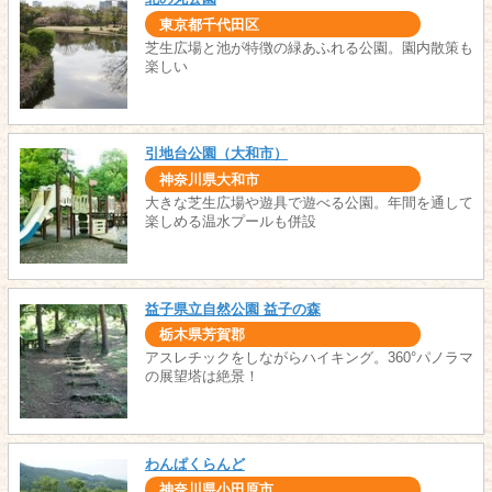
東京都千代田区
芝生広場と池が特徴の緑あふれる公園。園内散策も
楽しい
引地台公園（大和市）
神奈川県大和市
大きな芝生広場や遊具で遊べる公園。年間を通して
楽しめる温水プールも併設
益子県立自然公園 益子の森
栃木県芳賀郡
アスレチックをしながらハイキング。360°パノラマ
の展望塔は絶景！
わんぱくらんど
神奈川県小田原市