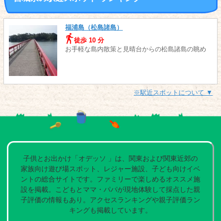
福浦島（松島諸島）
徒歩 10 分
お手軽な島内散策と見晴台からの松島諸島の眺め
※駅近スポットについて ▼
子供とお出かけ「オデッソ 」は、関東および関東近郊の
家族向け遊び場スポット、レジャー施設、子ども向けイベ
ントの総合サイトです。ファミリーで楽しめるオススメ施
設を掲載。こどもとママ・パパが現地体験して採点した親
子評価の情報もあり。アクセスランキングや親子評価ラン
キングも掲載しています。