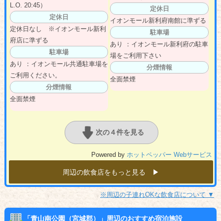
L.O. 20:45）
定休日
定休日
イオンモール新利府南館に準ずる
定休日なし ※イオンモール新利
駐車場
府店に準ずる
あり ：イオンモール新利府の駐車
駐車場
場をご利用下さい
あり ：イオンモール共通駐車場を
分煙情報
ご利用ください。
全面禁煙
分煙情報
全面禁煙
次の４件を見る
Powered by
ホットペッパー Webサービス
周辺の飲食店をもっと見る ▶︎
※周辺の子連れOKな飲食店について ▼
「青山南公園（宮城郡）」周辺のおすすめ宿泊施設