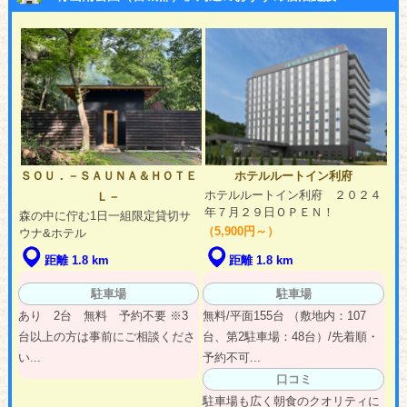
ＳＯＵ．－ＳＡＵＮＡ＆ＨＯＴＥ
ホテルルートイン利府
ホテルルートイン利府 ２０２４
Ｌ－
年７月２９日ＯＰＥＮ！
森の中に佇む1日一組限定貸切サ
（5,900円～）
ウナ&ホテル
距離 1.8 km
距離 1.8 km
駐車場
駐車場
あり 2台 無料 予約不要 ※3
無料/平面155台 （敷地内：107
台以上の方は事前にご相談くださ
台、第2駐車場：48台）/先着順・
い...
予約不可...
口コミ
駐車場も広く朝食のクオリティに