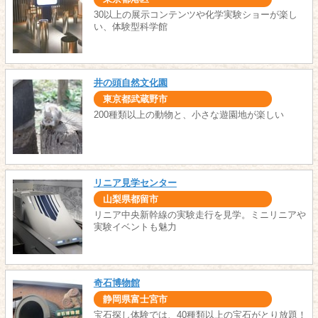
30以上の展示コンテンツや化学実験ショーが楽し
い、体験型科学館
井の頭自然文化園
東京都武蔵野市
200種類以上の動物と、小さな遊園地が楽しい
リニア見学センター
山梨県都留市
リニア中央新幹線の実験走行を見学。ミニリニアや
実験イベントも魅力
奇石博物館
静岡県富士宮市
宝石探し体験では、40種類以上の宝石がとり放題！