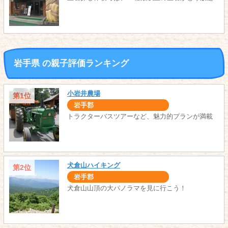
岩手県 の親子評価ランキング
小岩井農場
第1位
岩手郡
トラクターバスツアーなど、魅力的プランが満載
犬倉山ハイキング
第2位
岩手郡
犬倉山山頂の大パノラマを見に行こう！