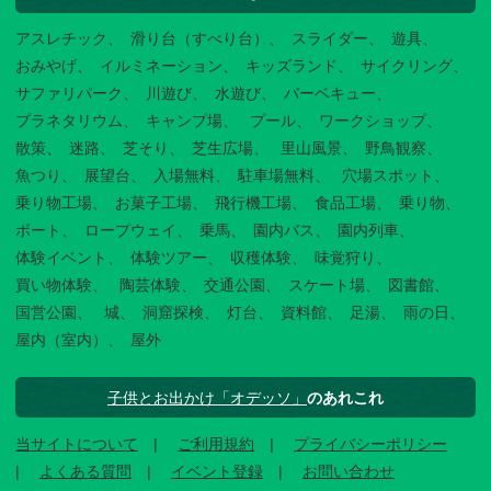
アスレチック
滑り台（すべり台）
スライダー
遊具
おみやげ
イルミネーション
キッズランド
サイクリング
サファリパーク
川遊び
水遊び
バーベキュー
プラネタリウム
キャンプ場
プール
ワークショップ
散策
迷路
芝そり
芝生広場
里山風景
野鳥観察
魚つり
展望台
入場無料
駐車場無料
穴場スポット
乗り物工場
お菓子工場
飛行機工場
食品工場
乗り物
ボート
ロープウェイ
乗馬
園内バス
園内列車
体験イベント
体験ツアー
収穫体験
味覚狩り
買い物体験
陶芸体験
交通公園
スケート場
図書館
国営公園
城
洞窟探検
灯台
資料館
足湯
雨の日
屋内（室内）
屋外
子供とお出かけ「オデッソ」
のあれこれ
当サイトについて
ご利用規約
プライバシーポリシー
よくある質問
イベント登録
お問い合わせ