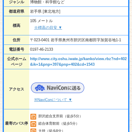
ジャンル
博物館・科学館など
都道府県
岩手県 [東北地方]
105 メートル
標高
※標高の目安 ▼
住所
〒023-0401 岩手県奥州市胆沢区南都田字加賀谷地1-1
電話番号
0197-46-2133
公式ホーム
http://www.city.oshu.iwate.jp/kanko/view.rbz?nd=402
ページ
&ik=1&pnp=397&pnp=402&cd=1543
アクセス
※NaviConについて ▼
胆沢総合支所前（徒歩5分）
最寄のバス停
総合体育館前（徒歩5分）
大持（徒歩8分）