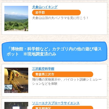
犬倉山ハイキング
岩手郡
犬倉山山頂の大パノラマを見に行こう！
「博物館・科学館など」カテゴリ内の他の遊び場ス
ポット ※現地調査済のみ
三沢航空科学館
青森県三沢市
飛行機の実物展示や、パイロット訓練シミュレー
ションなどを体験
ソニーエクスプローラサイエンス
東京都港区