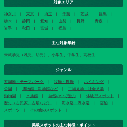
対象エリア
神奈川
東京
埼玉
千葉
茨城
群馬
栃木
静岡
愛知
山梨
長野
青森
岩手
秋田
宮城
福島
主な対象年齢
未就学児（乳児、幼児）、小学生、中学生、高校生
ジャンル
遊園地・テーマパーク
牧場・農場
ハイキング
公園
博物館・科学館など
工場見学・社会見学
動物園
水族館
自然の中で遊ぶ
体験型スポット
歴史（古民家、古墳など）
海水浴・湖水浴
宿泊
スポーツ
その他のスポット
掲載スポットの主な特徴・ポイント