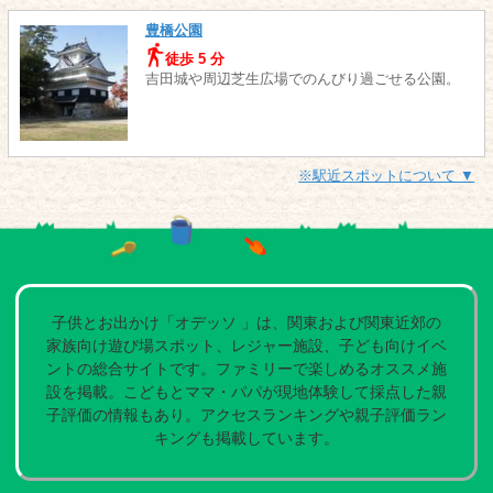
豊橋公園
徒歩 5 分
吉田城や周辺芝生広場でのんびり過ごせる公園。
※駅近スポットについて ▼
子供とお出かけ「オデッソ 」は、関東および関東近郊の
家族向け遊び場スポット、レジャー施設、子ども向けイベ
ントの総合サイトです。ファミリーで楽しめるオススメ施
設を掲載。こどもとママ・パパが現地体験して採点した親
子評価の情報もあり。アクセスランキングや親子評価ラン
キングも掲載しています。