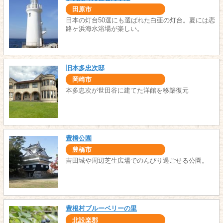
田原市
日本の灯台50選にも選ばれた白亜の灯台。夏には恋
路ヶ浜海水浴場が楽しい。
旧本多忠次邸
岡崎市
本多忠次が世田谷に建てた洋館を移築復元
豊橋公園
豊橋市
吉田城や周辺芝生広場でのんびり過ごせる公園。
豊根村ブルーベリーの里
北設楽郡