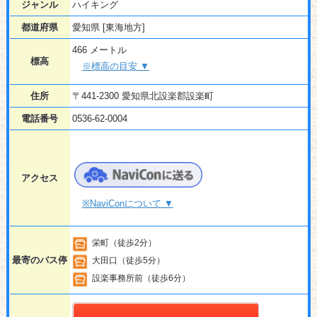
ジャンル
ハイキング
都道府県
愛知県 [東海地方]
466 メートル
標高
※標高の目安 ▼
住所
〒441-2300 愛知県北設楽郡設楽町
電話番号
0536-62-0004
アクセス
※NaviConについて ▼
栄町（徒歩2分）
最寄のバス停
大田口（徒歩5分）
設楽事務所前（徒歩6分）