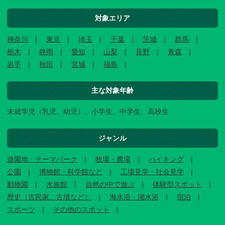
対象エリア
神奈川
東京
埼玉
千葉
茨城
群馬
栃木
静岡
愛知
山梨
長野
青森
岩手
秋田
宮城
福島
主な対象年齢
未就学児（乳児、幼児）、小学生、中学生、高校生
ジャンル
遊園地・テーマパーク
牧場・農場
ハイキング
公園
博物館・科学館など
工場見学・社会見学
動物園
水族館
自然の中で遊ぶ
体験型スポット
歴史（古民家、古墳など）
海水浴・湖水浴
宿泊
スポーツ
その他のスポット