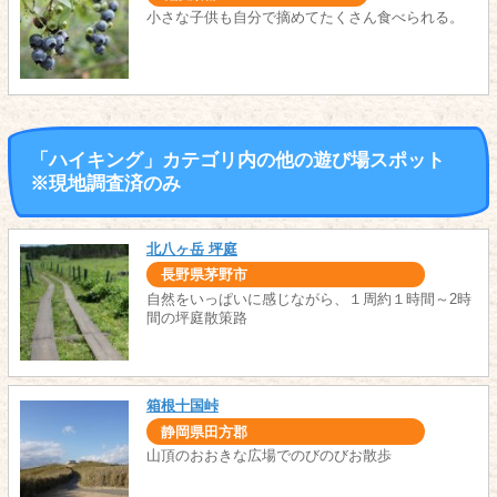
小さな子供も自分で摘めてたくさん食べられる。
「ハイキング」カテゴリ内の他の遊び場スポット
※現地調査済のみ
北八ヶ岳 坪庭
長野県茅野市
自然をいっぱいに感じながら、１周約１時間～2時
間の坪庭散策路
箱根十国峠
静岡県田方郡
山頂のおおきな広場でのびのびお散歩