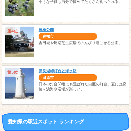
小さな子供も自分で摘めてたくさん食べられる。
豊橋公園
第4位
豊橋市
吉田城や周辺芝生広場でのんびり過ごせる公園。
伊良湖岬灯台と海水浴
第5位
田原市
日本の灯台50選にも選ばれた白亜の灯台。夏には恋
路ヶ浜海水浴場が楽しい。
愛知県の駅近スポット ランキング