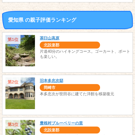
愛知県 の親子評価ランキング
茶臼山高原
第1位
北設楽郡
片道40分のハイキングコース。ゴーカート、ボート
も楽しい。
旧本多忠次邸
第2位
岡崎市
本多忠次が世田谷に建てた洋館を移築復元
豊根村ブルーベリーの里
第3位
北設楽郡