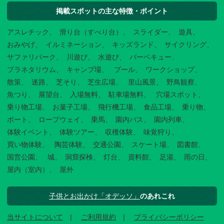
掲載スポットの主な特徴・ポイント
アスレチック
滑り台（すべり台）
スライダー
遊具
おみやげ
イルミネーション
キッズランド
サイクリング
サファリパーク
川遊び
水遊び
バーベキュー
プラネタリウム
キャンプ場
プール
ワークショップ
散策
迷路
芝そり
芝生広場
里山風景
野鳥観察
魚つり
展望台
入場無料
駐車場無料
穴場スポット
乗り物工場
お菓子工場
飛行機工場
食品工場
乗り物
ボート
ロープウェイ
乗馬
園内バス
園内列車
体験イベント
体験ツアー
収穫体験
味覚狩り
買い物体験
陶芸体験
交通公園
スケート場
図書館
国営公園
城
洞窟探検
灯台
資料館
足湯
雨の日
屋内（室内）
屋外
子供とお出かけ「オデッソ」
のあれこれ
当サイトについて
ご利用規約
プライバシーポリシー