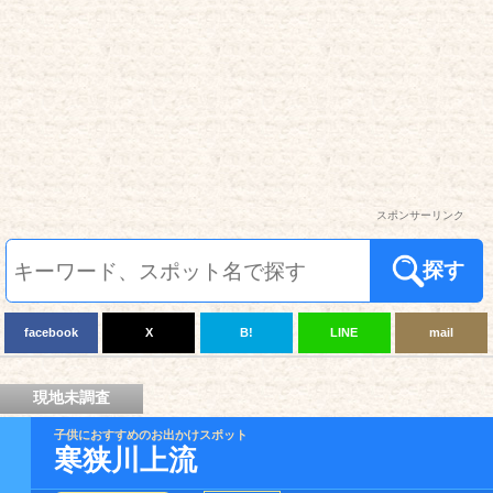
スポンサーリンク
探す
facebook
X
B!
LINE
mail
現地未調査
子供におすすめのお出かけスポット
寒狭川上流