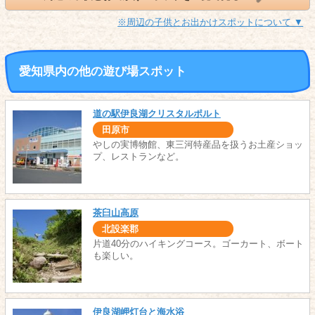
※周辺の子供とお出かけスポットについて ▼
愛知県内の他の遊び場スポット
道の駅伊良湖クリスタルポルト
田原市
やしの実博物館、東三河特産品を扱うお土産ショッ
プ、レストランなど。
茶臼山高原
北設楽郡
片道40分のハイキングコース。ゴーカート、ボート
も楽しい。
伊良湖岬灯台と海水浴