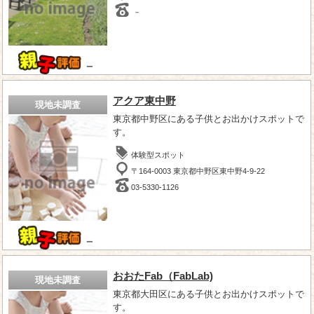
－
－
アクア東中野
現地未調査
東京都中野区にある子供とお出かけスポットで
す。
体験型スポット
〒164-0003 東京都中野区東中野4-9-22
03-5330-1126
－
おおたFab（FabLab)
現地未調査
東京都大田区にある子供とお出かけスポットで
す。