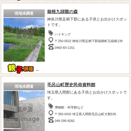
箱根九頭龍の森
現地未調査
神奈川県足柄下郡にある子供とお出かけスポッ
トです。
ハイキング
〒250-0522 神奈川県足柄下郡箱根町元箱根139
0460-83-1151
－
毛呂山町歴史民俗資料館
現地未調査
埼玉県入間郡にある子供とお出かけスポットで
す。
博物館・科学館など
〒350-0432 埼玉県入間郡毛呂山町大類535
049-295-8282