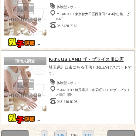
体験型スポット
〒144-0051 東京都大田区西蒲田7-4-4小山第二ビ
ル6F
03-6428-7162
－
Kid's US.LAND ザ・プライス川口店
現地未調査
埼玉県川口市にある子供とお出かけスポットで
す。
体験型スポット
〒332-0017 埼玉県川口市栄町3-14-15ザ・プライ
ス川口 4階
048-446-9105
－
1
...
135
136
137