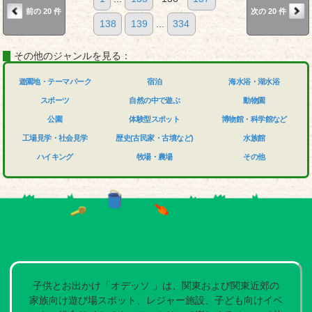
前の 20 件
次の 20 件
138
139
...
334
その他のジャンルを見る：
遊園地・テーマパーク
宿泊
海水浴・湖水浴
スポーツ
自然の中で遊ぶ
動物園
公園
体験型スポット
博物館・科学館など
工場見学・社会見学
歴史(古民家・古墳など)
水族館
ハイキング
牧場・農場
その他
子供とお出かけ「オデッソ 」は、関東および関東近郊の
家族向け遊び場スポット、レジャー施設、子ども向けイベ