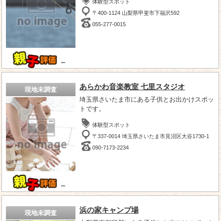
体験型スポット
〒400-1124 山梨県甲斐市下福沢592
055-277-0015
－
あらかわ音楽教室 七里スタジオ
現地未調査
埼玉県さいたま市にある子供とお出かけスポッ
トです。
体験型スポット
〒337-0014 埼玉県さいたま市見沼区大谷1730-1
090-7173-2234
－
浜の家キャンプ場
現地未調査