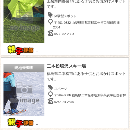
山梨県南都留郡にある子供とお出かけスポット
です。
体験型スポット
〒401-0332 山梨県南都留郡富士河口湖町西湖
2334
0555-82-2503
－
二本松塩沢スキー場
現地未調査
福島県二本松市にある子供とお出かけスポット
です。
スポーツ
〒964-0086 福島県二本松市塩沢字茱黄塚山国有林
0243-24-2845
－