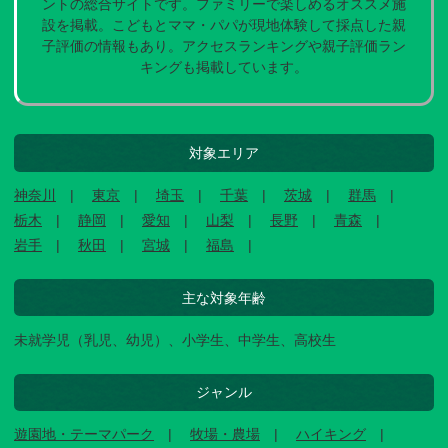
ントの総合サイトです。ファミリーで楽しめるオススメ施
設を掲載。こどもとママ・パパが現地体験して採点した親
子評価の情報もあり。アクセスランキングや親子評価ラン
キングも掲載しています。
対象エリア
神奈川
東京
埼玉
千葉
茨城
群馬
栃木
静岡
愛知
山梨
長野
青森
岩手
秋田
宮城
福島
主な対象年齢
未就学児（乳児、幼児）、小学生、中学生、高校生
ジャンル
遊園地・テーマパーク
牧場・農場
ハイキング