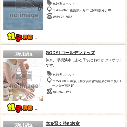
体験型スポット
〒409-0625 山梨県大月市七保町奈良子10
0554-24-7636
－
GODAI ゴールデンキッズ
現地未調査
神奈川県横浜市にある子供とお出かけスポット
です。
体験型スポット
〒224-0032 神奈川県横浜市都筑区茅ケ崎中央1-1
センター南駅1F
045-949-1233
－
本を賢く読む教室
現地未調査