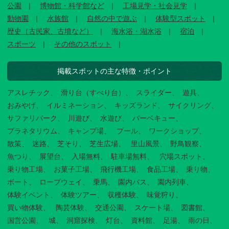
公園
博物館・科学館など
工場見学・社会見学
動物園
水族館
自然の中で遊ぶ
体験型スポット
歴史（古民家、古墳など）
海水浴・湖水浴
宿泊
スポーツ
その他のスポット
掲載スポットの主な特徴・ポイント
アスレチック
滑り台（すべり台）
スライダー
遊具
おみやげ
イルミネーション
キッズランド
サイクリング
サファリパーク
川遊び
水遊び
バーベキュー
プラネタリウム
キャンプ場
プール
ワークショップ
散策
迷路
芝そり
芝生広場
里山風景
野鳥観察
魚つり
展望台
入場無料
駐車場無料
穴場スポット
乗り物工場
お菓子工場
飛行機工場
食品工場
乗り物
ボート
ロープウェイ
乗馬
園内バス
園内列車
体験イベント
体験ツアー
収穫体験
味覚狩り
買い物体験
陶芸体験
交通公園
スケート場
図書館
国営公園
城
洞窟探検
灯台
資料館
足湯
雨の日