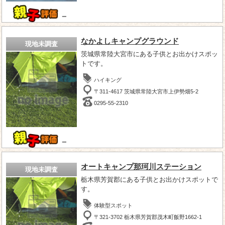
－
なかよしキャンプグラウンド
現地未調査
茨城県常陸大宮市にある子供とお出かけスポッ
トです。
ハイキング
〒311-4617 茨城県常陸大宮市上伊勢畑5-2
0295-55-2310
－
オートキャンプ那珂川ステーション
現地未調査
栃木県芳賀郡にある子供とお出かけスポットで
す。
体験型スポット
〒321-3702 栃木県芳賀郡茂木町飯野1662-1