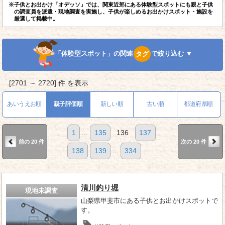
※子供とお出かけ「オデッソ」では、関東近郊にある体験型スポットにも親と子供
の調査員を派遣・現地調査を実施し、子供が楽しめるお出かけスポット・施設を
厳選して掲載中。
「体験型スポット」の関連
タグ
で絞り込む ▼
[2701 ～ 2720] 件 を表示
あいうえお順
親子評価順
新しい順
古い順
都道府県順
1
...
135
136
137
前の 20 件
次の 20 件
138
139
...
334
清川釣り堀
現地未調査
山梨県甲斐市にある子供とお出かけスポットで
す。