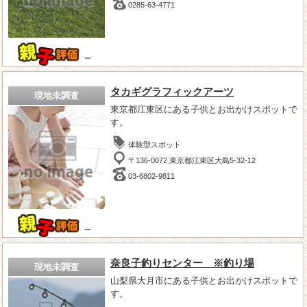
0285-63-4771
－
タカギグラフィックアーツ
現地未調査
東京都江東区にある子供とお出かけスポットで
す。
体験型スポット
〒136-0072 東京都江東区大島5-32-12
03-6802-9811
－
奈良子釣りセンター ※釣り場
現地未調査
山梨県大月市にある子供とお出かけスポットで
す。