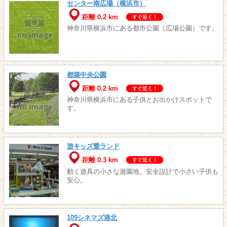
センター南広場（横浜市）
距離 0.2 km
すぐ近く！
神奈川県横浜市にある都市公園（広場公園）です。
都築中央公園
距離 0.2 km
すぐ近く！
神奈川県横浜市にある子供とお出かけスポットで
す。
游キッズ愛ランド
距離 0.3 km
すぐ近く！
動く遊具の小さな遊園地。安全設計で小さい子供も
安心。
109シネマズ港北