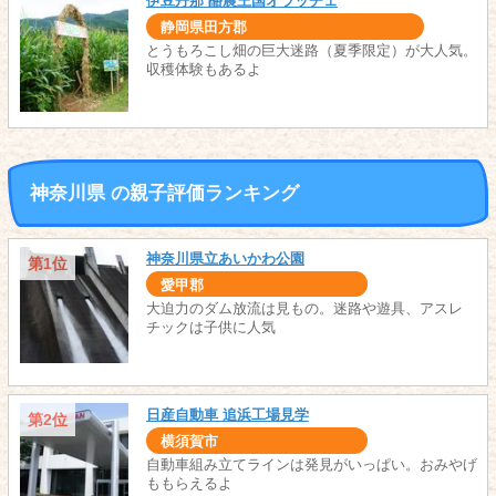
伊豆丹那 酪農王国オラッチェ
静岡県田方郡
とうもろこし畑の巨大迷路（夏季限定）が大人気。
収穫体験もあるよ
神奈川県 の親子評価ランキング
神奈川県立あいかわ公園
第1位
愛甲郡
大迫力のダム放流は見もの。迷路や遊具、アスレ
チックは子供に人気
日産自動車 追浜工場見学
第2位
横須賀市
自動車組み立てラインは発見がいっぱい。おみやげ
ももらえるよ