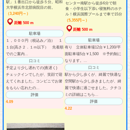
駅」１番出口から徒歩５分。昭和
センター南駅から徒歩6分で朝
大学横浜市北部病院目の前。
食・小学生以下添い寝無料のホテ
（3,240円～）
ル！横浜国際プールまで車で15分
（5,355円～）
距離 500 m
距離 500 m
駐車場
駐車場
１，０００円（税込み／泊） １
１台(高さ２．１ｍ以下） 先着順
有り 立体駐車場12台￥1,200/平
でのご案内...
面駐車場5台￥1,500 ※予約制に
なります。...
口コミ
口コミ
予定より少し遅れての(夜遅く)
チェックインでしたが、笑顔で迎
駅から少し歩くが、綺麗で快適な
えてくれました。コンビニでお箸
空間駅から少し歩きましたが、綺
をもらい忘れたの...
麗で快適に過ごせました。クチコ
ミの詳細はこちら...
評価
評価
4.09
4.22