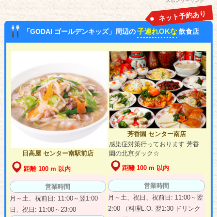
スポンサーリンク
ネット予約あり
子連れOKな
「GODAI ゴールデンキッズ」周辺の
飲食店
芳香園 センター南店
感染症対策行っております 芳香
園の北京ダック☆
日高屋 センター南駅前店
距離 100 m 以内
距離 100 m 以内
営業時間
営業時間
月～土、祝日、祝前日: 11:00～翌
月～土、祝前日: 11:00～翌1:00
2:00 （料理L.O. 翌1:30 ドリンク
日、祝日: 11:00～23:00