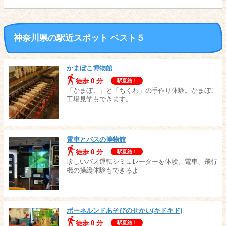
神奈川県の駅近スポット ベスト５
かまぼこ博物館
徒歩 0 分
駅直結！
「かまぼこ」と「ちくわ」の手作り体験。かまぼこ
工場見学もできます。
電車とバスの博物館
徒歩 0 分
駅直結！
珍しいバス運転シミュレーターを体験。電車、飛行
機の操縦体験もできるよ
ボーネルンドあそびのせかい(キドキド)
徒歩 0 分
駅直結！