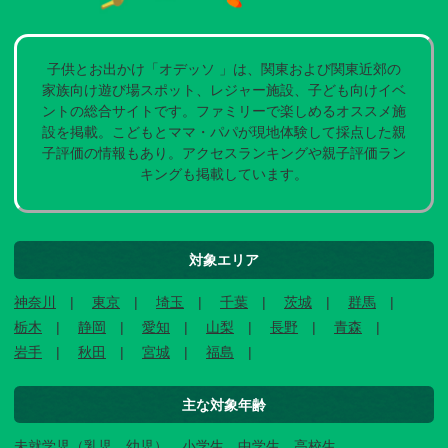
子供とお出かけ「オデッソ 」は、関東および関東近郊の
家族向け遊び場スポット、レジャー施設、子ども向けイベ
ントの総合サイトです。ファミリーで楽しめるオススメ施
設を掲載。こどもとママ・パパが現地体験して採点した親
子評価の情報もあり。アクセスランキングや親子評価ラン
キングも掲載しています。
対象エリア
神奈川
東京
埼玉
千葉
茨城
群馬
栃木
静岡
愛知
山梨
長野
青森
岩手
秋田
宮城
福島
主な対象年齢
未就学児（乳児、幼児）、小学生、中学生、高校生