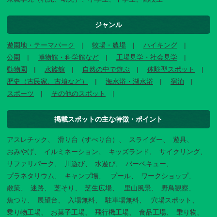
ジャンル
遊園地・テーマパーク
牧場・農場
ハイキング
公園
博物館・科学館など
工場見学・社会見学
動物園
水族館
自然の中で遊ぶ
体験型スポット
歴史（古民家、古墳など）
海水浴・湖水浴
宿泊
スポーツ
その他のスポット
掲載スポットの主な特徴・ポイント
アスレチック
滑り台（すべり台）
スライダー
遊具
おみやげ
イルミネーション
キッズランド
サイクリング
サファリパーク
川遊び
水遊び
バーベキュー
プラネタリウム
キャンプ場
プール
ワークショップ
散策
迷路
芝そり
芝生広場
里山風景
野鳥観察
魚つり
展望台
入場無料
駐車場無料
穴場スポット
乗り物工場
お菓子工場
飛行機工場
食品工場
乗り物