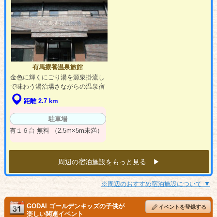
有馬療養温泉旅館
金色に輝くにごり湯を源泉掛流し
で味わう湯治場さながらの温泉宿
距離 2.7 km
駐車場
有１６台 無料 （2.5m×5m未満）
周辺の宿泊施設をもっと見る ▶︎
※周辺のおすすめ宿泊施設について ▼
GODAI ゴールデンキッズの子供が
イベントを登録する
楽しい関連イベント