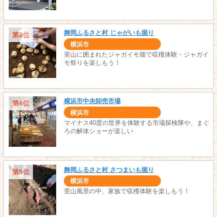
舞岡ふるさと村 じゃがいも掘り
第3位
横浜市
里山に囲まれたジャガイモ畑で収穫体験・ジャガイ
モ祭りを楽しもう！
横浜市中央卸売市場
第4位
横浜市
マイナス40度の世界を体験する市場探検隊や、まぐ
ろの解体ショーが楽しい
舞岡ふるさと村 さつまいも掘り
第5位
横浜市
里山風景の中、家族で収穫体験を楽しもう！