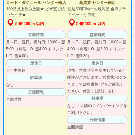
コート・ダジュール センター南店
鳥貴族 センター南店
100品以上飲み放題★ ピザ窯で焼
税込390円均一の焼鳥屋 全席プラ
いたピザ★
イベートな空間
距離 100 m 以内
距離 100 m 以内
営業時間
営業時間
月～日、祝日、祝前日: 10:00～翌
月～日、祝日、祝前日: 16:00～翌
5:00 （料理L.O. 翌4:00 ドリンク
4:00 （料理L.O. 翌3:30 ドリンク
L.O. 翌4:00）
L.O. 翌3:30）
定休日
定休日
※年中無休
現在、営業時間を変更している可
能性がございます。営業状況につ
駐車場
きましては鳥貴族HPをご確認く
なし
ださい。休業：12/31、1/1
分煙情報
駐車場
全面禁煙
なし ：近隣のコインパーキングを
ご利用下さい。
分煙情報
全面禁煙