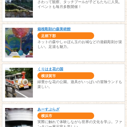
さわって観察、タッチプールが子どもたちに人気。
イベントも毎月多数開催！
箱根彫刻の森美術館
足柄下郡
ネットの森やしゃぼん玉のお城などの遊戯彫刻が楽
しい。足湯も魅力。
くりはま花の国
横須賀市
緑豊かな花の公園。遊具がいっぱいの冒険ランドも
楽しい。
あーすぷらざ
横浜市
実際に触れて体験しながら世界の文化を学ぶ。ファ
ンタジー展示室も楽しい