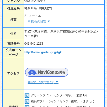
ジャンル
体験型スポット
都道府県
神奈川県 [関東地方]
21 メートル
標高
※標高の目安 ▼
〒224-0032 神奈川県横浜市都筑区茅ケ崎中央1-1セン
住所
ター南駅1F
電話番号
045-949-1233
公式ホーム
http://www.godai.gr.jp/gk/
ページ
アクセス
※NaviConについて ▼
グリーンライン「センター南駅」（徒歩1分）
横浜市ブルーライン「センター南駅」（徒歩1分）