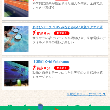
科学的に効果が検証された遊具を体験。全身で思
いっきり遊ぼう
あそびパークPLUS みなとみらい東急スクエア店
徒歩 0 分
駅直結！
サラサラの砂でバーチャル磯遊びや、東急電鉄のデ
フォルメ車両の運転が楽しい
【閉館】Orbi Yokohama
徒歩 0 分
駅直結！
動物と自然をテーマにした世界初の大自然超体感
ミュージアム。
※駅近スポットについて ▼